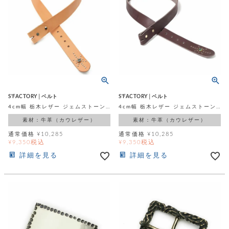
カ
バ
品
定
ー
ス
イ
サ
商
チ
タ
セ
ル
取
ェ
ム
ッ
引
ー
リ
オ
喫
ト
法
ン
ー
煙
に
ダ
ー
具
メ
基
ー
タ
づ
ス
時
す
ル
く
テ
名
べ
チ
表
ー
入
て
ェ
計
S'FACTORY│ベルト
S'FACTORY│ベルト
示
シ
れ
ー
4cm幅 栃木レザー ジェムストーンベルト カウレザー ナチュラル（牛革）
4cm幅 栃木レザー ジェムストーンベルト カウレザー ブラウン（牛革）
ョ
リ
サ
個
ン
カ
ナ
す
素材：牛革（カウレザー）
素材：牛革（カウレザー）
ン
ー
人
リ
べ
グ
ビ
ロ
情
通常価格
¥
10,285
通常価格
¥
10,285
ー
て
ス
ン
ス
報
税込
税込
¥
9,350
¥
9,350
ペ
グ
の
ポ
腕
ン
詳細を見る
詳細を見る
チ
タ
取
ー
時
ダ
ェ
り
チ
計
ン
ー
扱
ム
ト
ン
そ
い
ベ
ト
の
ル
パ
ッ
シ
他
ト
プ
ョ
小
の
ー
ー
物
み
ネ