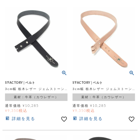
ッ
シ
ナ
ョ
ン
ー
ル
ト
ウ
ダ
ご
ォ
ー
ホ
利
レ
バ
特
用
ッ
ッ
集
ル
ガ
ト
グ
一
イ
覧
バ
ド
ダ
ト
イ
ー
レ
カ
お
ト
ー
ー
ー
問
バ
ベ
ズ
い
ッ
ル
小
す
ウ
合
グ
紹
べ
ォ
わ
S'FACTORY│ベルト
S'FACTORY│ベルト
介
て
レ
せ
物
ボ
3cm幅 栃木レザー ジェムストーンベルト カウレザー ブラック（牛革）
3cm幅 栃木レザー ジェムストーンベルト カウレザー ナチュラル（牛革）
ッ
ス
ホ
素材：牛革（カウレザー）
素材：牛革（カウレザー）
返
ト
ト
素
ベ
す
ル
品
ン
材
通常価格
¥
10,285
通常価格
¥
10,285
べ
ダ
マ
特
バ
に
税込
税込
¥
9,350
¥
9,350
て
ル
ー
ネ
約
ッ
つ
詳細を見る
詳細を見る
ー
グ
い
キ
そ
送
ク
ト
て
ー
の
料
リ
ク
ケ
他
と
ッ
ラ
│
ー