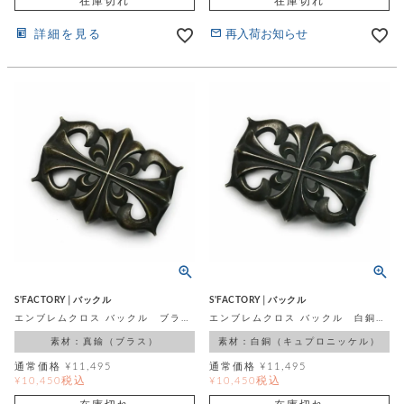
在庫切れ
在庫切れ
詳細を見る
再入荷お知らせ
S'FACTORY│バックル
S'FACTORY│バックル
エンブレムクロス バックル ブラス（真鍮）
エンブレムクロス バックル 白銅（キュプロニッケル）
素材：真鍮（ブラス）
素材：白銅（キュプロニッケル）
通常価格
¥
11,495
通常価格
¥
11,495
税込
税込
¥
10,450
¥
10,450