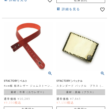
詳細を見る
在庫切れ
詳細を見る
S'FACTORY│ベルト
S'FACTORY│バックル
4cm幅 栃木レザー ジェムストーンベルト カウレザー レッド（牛革）
スタンダード バックル ブラス（真鍮）
素材：牛革（カウレザー）
素材：真鍮（ブラス）
通常価格
¥
10,285
通常価格
¥
7,865
税込
税込
¥
9,350
¥
7,150