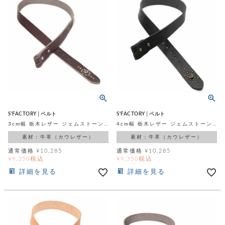
店
ホ
お
プ
ッ
ス
舗
ル
支
チ
│
バ
紹
ダ
コ
払
バ
キ
介
ー
イ
い
ッ
ー
ッ
ン
方
グ
ホ
ケ
ラ
法
ル
ー
ッ
ウ
に
ク
ダ
ス
エ
ピ
つ
ー
ス
ン
い
ル
着
ト
グ
て
名
せ
バ
刺
チ
替
す
会
ッ
修
入
え
べ
員
グ
理
れ
S'FACTORY│ベルト
S'FACTORY│ベルト
財
て
規
ェ
│
3cm幅 栃木レザー ジェムストーンベルト カウレザー ブラウン（牛革）
4cm幅 栃木レザー ジェムストーンベルト カウレザー ブラック（牛革）
布
そ
約
パ
A
ベ
の
に
素材：牛革（カウレザー）
素材：牛革（カウレザー）
ー
ス
m
ル
他
つ
ケ
a
ト
通常価格
¥
10,285
通常価格
¥
10,285
バ
い
ン
税込
税込
ー
¥
9,350
¥
9,350
z
単
ッ
て
ス
o
品
グ
詳細を見る
詳細を見る
n
会
ア
す
ス
バ
p
社
べ
マ
ッ
a
概
て
ク
ホ
ク
y
要
│
ル
レ
セ
モ
単
特
ザ