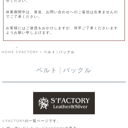
せください。
レ
休業期間中は、発送、お問い合わせへのご返信は出来ませんの
ー
でご了承ください。
ベ
お客様にはご迷惑をおかけしますが、何卒ご了承くださいます
ようお願い申し上げます。
ル
S
HOME
S’FACTORY
ベルト│バックル
商
'
F
品
A
ベルト│バックル
C
T
タ
O
R
イ
Y
T
プ
e
l
新
o
カ
商
S'FACTORYの一覧ページです。
s
品