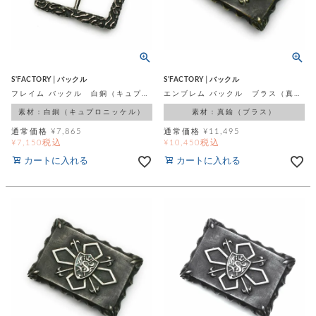
飾
ー
ツ
S'FACTORY│バックル
S'FACTORY│バックル
フレイム バックル 白銅（キュプロニッケル）
エンブレム バックル ブラス（真鍮）
素材：白銅（キュプロニッケル）
素材：真鍮（ブラス）
通常価格
¥
7,865
通常価格
¥
11,495
税込
税込
¥
7,150
¥
10,450
カートに入れる
カートに入れる