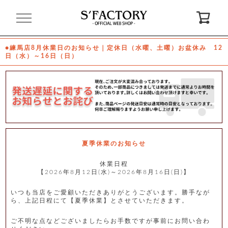
閉
じ
る
●練馬店8月休業日のお知らせ｜定休日（水曜、土曜）お盆休み 12
日（水）～16日（日）
ゲ
ス
ト
様
ロ
会
グ
員
イ
登
ン
録
夏季休業のお知らせ
休業日程
【2026年8月12日(水)～2026年8月16日(日)】
お
ガ
問
気
イ
い
に
ド
合
入
わ
いつも当店をご愛顧いただきありがとうございます。勝手なが
り
せ
ら、上記日程にて【夏季休業】とさせていただきます。
ご不明な点などございましたらお手数ですが事前にお問い合わ