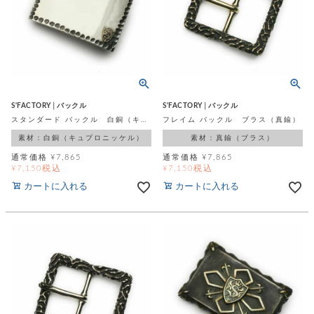
ト
ッ
チ
ツ
ク
ェ
レ
ー
服
コ
ス
ン
ン
ネ
チ
飾
キ
ッ
ョ
ー
ク
リ
洋
コ
レ
S'FACTORY│バックル
S'FACTORY│バックル
ン
服
ン
ス
スタンダード バックル 白銅（キュプロニッケル）
フレイム バックル ブラス（真鍮）
グ
チ
チ
閉
付
洋
素材：白銅（キュプロニッケル）
素材：真鍮（ブラス）
ョ
ェ
じ
き
服
ー
通常価格
¥
7,865
通常価格
¥
7,865
る
ド
税込
税込
¥
7,150
¥
7,150
ン
シ
ロ
ュ
カートに入れる
カートに入れる
ッ
ブ
ー
プ
レ
ズ
ハ
ス
ン
レ
帽
ド
ッ
子
ル
ト
そ
そ
の
の
他
他
服
パ