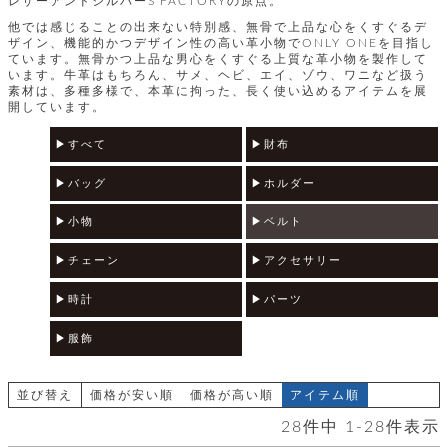
レザーアンドシルバーS'FACTORYの原点。
テ
S
限
I
他では感じることの出来ない特別感、無骨で上品な心をくすぐるデ
定
ザイン、機能的かつデザイン性の高い革小物でONLY ONEを目指し
ゴ
X
商
ています。無骨かつ上品な男心をくすぐる上質な革小物を製作して
T
品
います。牛革はもちろん、サメ、ヘビ、エイ、ゾウ、ワニなど扱う
H
リ
素材は、多種多様で、本革に拘った、長く使い込めるアイテムを展
S
S
開しています。
E
A
財
N
イ
L
すべて
財布
S
E
布
E
商
ン
バッグ
ホルダー
品
R
バ
す
O
小物
ベルト
フ
予
べ
N
約
て
ッ
O
商
チェーン
アクセサリー
ォ
V
長
品
グ
E
財
時計
パーツ
メ
入
布
2
荷
ウ
ボ
服飾
n
短
商
デ
ー
d
財
品
ィ
ォ
布
バ
シ
並び替え
価格が安い順
価格が高い順
アイテム順
ッ
レ
フ
グ
28
件中
1
-
28
件表示
ァ
ョ
ス