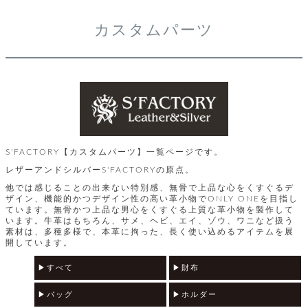
レ
カスタムパーツ
ー
ベ
ル
S
商
'
F
S'FACTORY【カスタムパーツ】一覧ページです。
品
A
レザーアンドシルバーS'FACTORYの原点。
C
T
タ
他では感じることの出来ない特別感、無骨で上品な心をくすぐるデ
O
ザイン、機能的かつデザイン性の高い革小物でONLY ONEを目指し
R
ています。無骨かつ上品な男心をくすぐる上質な革小物を製作して
イ
います。牛革はもちろん、サメ、ヘビ、エイ、ゾウ、ワニなど扱う
Y
素材は、多種多様で、本革に拘った、長く使い込めるアイテムを展
開しています。
T
プ
e
l
すべて
財布
新
o
カ
商
s
バッグ
ホルダー
品