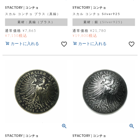
店
ホ
お
プ
ッ
ス
舗
ル
支
S'FACTORY│コンチョ
S'FACTORY│コンチョ
チ
│
バ
紹
ダ
コ
払
バ
スカル コンチョ ブラス（真鍮）
スカル コンチョ Silver925
キ
介
ー
イ
い
ッ
ー
素材：真鍮（ブラス）
素材：銀（Silver925）
ッ
ン
方
グ
ホ
ケ
ラ
法
通常価格
¥
7,865
通常価格
¥
21,780
ル
ー
ッ
ウ
に
税込
税込
¥
7,150
¥
19,800
ク
ダ
ス
エ
ピ
つ
カートに入れる
カートに入れる
ー
ス
ン
い
ル
着
ト
グ
て
名
せ
バ
刺
チ
替
す
会
ッ
修
入
え
べ
員
グ
理
れ
財
て
規
ェ
│
布
そ
約
パ
A
ベ
の
に
ー
ス
m
ル
他
つ
ケ
a
ト
バ
い
ン
ー
z
単
ッ
て
ス
o
品
グ
n
会
ア
す
ス
バ
p
社
べ
マ
ッ
a
概
て
ク
ホ
ク
y
要
│
ル
レ
S'FACTORY│コンチョ
S'FACTORY│コンチョ
セ
モ
単
特
ザ