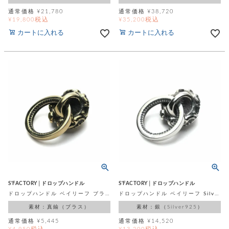
ト
ッ
チ
通常価格
¥
21,780
通常価格
¥
38,720
ツ
ク
ェ
税込
税込
¥
19,800
¥
35,200
レ
ー
カートに入れる
カートに入れる
服
コ
ス
ン
ン
ネ
チ
飾
キ
ッ
ョ
ー
ク
リ
洋
コ
レ
ン
服
ン
ス
グ
チ
チ
閉
付
洋
ョ
ェ
じ
き
服
ー
る
ド
ン
シ
ロ
ュ
ッ
ブ
ー
プ
レ
ズ
ハ
ス
ン
レ
帽
ド
ッ
子
S'FACTORY│ドロップハンドル
S'FACTORY│ドロップハンドル
ル
ト
そ
ドロップハンドル ベイリーフ ブラス（真鍮）
ドロップハンドル ベイリーフ Silver925
そ
の
素材：真鍮（ブラス）
素材：銀（Silver925）
の
他
他
通常価格
¥
5,445
通常価格
¥
14,520
服
パ
税込
税込