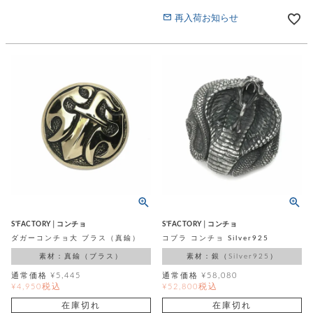
再入荷お知らせ
S'FACTORY│コンチョ
S'FACTORY│コンチョ
ダガーコンチョ大 ブラス（真鍮）
コブラ コンチョ Silver925
素材：真鍮（ブラス）
素材：銀（Silver925）
通常価格
¥
5,445
通常価格
¥
58,080
税込
税込
¥
4,950
¥
52,800
在庫切れ
在庫切れ