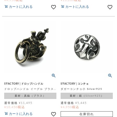
¥
4,950
¥
13,200
飾
ー
カートに入れる
カートに入れる
ツ
S'FACTORY│ドロップハンドル
S'FACTORY│コンチョ
ドロップハンドル イーグル ブラス（真鍮）
ダガーコンチョ小 Silver925
素材：真鍮（ブラス）
素材：銀（Silver925）
通常価格
¥
11,495
通常価格
¥
5,445
税込
税込
¥
10,450
¥
4,950
カートに入れる
在庫切れ