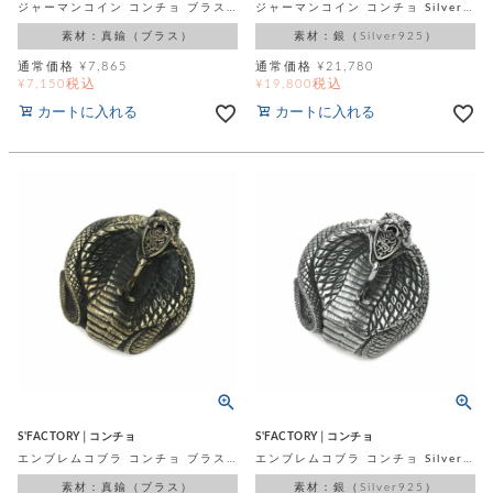
カ
ジャーマンコイン コンチョ ブラス（真鍮）
ジャーマンコイン コンチョ Silver925
バ
品
定
ー
ス
イ
サ
商
チ
素材：真鍮（ブラス）
素材：銀（Silver925）
タ
セ
ル
取
ェ
ム
ッ
通常価格
¥
7,865
通常価格
¥
21,780
引
ー
リ
オ
喫
税込
税込
¥
7,150
¥
19,800
ト
法
ン
ー
煙
に
カートに入れる
カートに入れる
ダ
ー
具
メ
基
ー
タ
づ
ス
時
す
ル
く
テ
名
べ
チ
表
ー
入
て
ェ
計
示
シ
れ
ー
ョ
リ
サ
個
ン
カ
ナ
す
ン
ー
人
リ
べ
グ
ビ
ロ
情
ー
て
ス
ン
ス
報
ペ
グ
の
ポ
腕
ン
チ
タ
取
ー
時
ダ
ェ
り
チ
計
ン
ー
扱
ム
ト
ン
そ
い
ベ
ト
の
ル
パ
ッ
シ
S'FACTORY│コンチョ
S'FACTORY│コンチョ
他
ト
プ
ョ
エンブレムコブラ コンチョ ブラス（真鍮）
エンブレムコブラ コンチョ Silver925
小
の
ー
ー
物
み
ネ
素材：真鍮（ブラス）
素材：銀（Silver925）