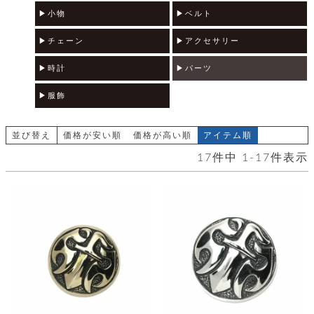
テ
S
限
小物
ベルト
I
定
ゴ
X
商
チェーン
アクセサリー
T
品
H
リ
時計
パーツ
S
S
E
A
財
N
服飾
イ
L
S
E
布
E
商
ン
並び替え
価格が安い順
価格が高い順
アイテム順
品
R
バ
す
O
17
件中
1
-
17
件表示
フ
予
べ
N
約
て
ッ
O
商
ォ
V
長
品
グ
E
財
メ
入
布
2
荷
ウ
ボ
n
短
商
デ
ー
d
財
品
ィ
ォ
布
バ
シ
ッ
レ
フ
グ
ァ
ョ
ス