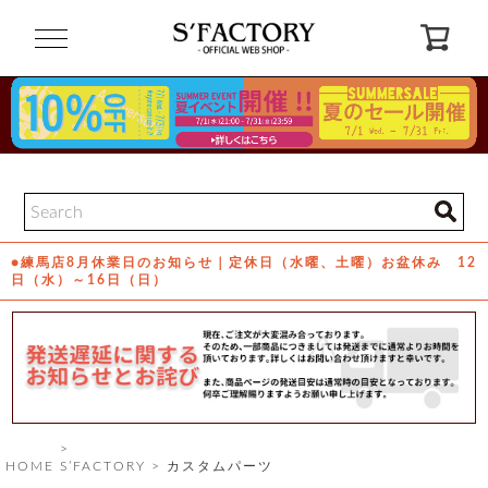
閉
じ
る
ゲ
ス
ト
様
ロ
会
●練馬店8月休業日のお知らせ｜定休日（水曜、土曜）お盆休み 12
グ
員
日（水）～16日（日）
イ
登
ン
録
お
ガ
問
気
イ
い
に
ド
合
入
わ
り
せ
HOME
S’FACTORY
カスタムパーツ