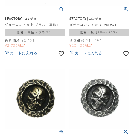
ッ
シ
ナ
ョ
ン
ー
ル
ト
ウ
ダ
S'FACTORY│コンチョ
S'FACTORY│コンチョ
ご
ォ
ー
ホ
ダガーコンチョ小 ブラス（真鍮）
ダガーコンチョ大 Silver925
利
レ
バ
特
用
ッ
素材：真鍮（ブラス）
素材：銀（Silver925）
ッ
集
ル
ガ
ト
グ
一
通常価格
¥
3,025
通常価格
¥
11,495
イ
覧
税込
税込
¥
2,750
¥
10,450
バ
ド
ダ
ト
イ
カートに入れる
カートに入れる
ー
レ
カ
お
ト
ー
ー
ー
問
バ
ベ
ズ
い
ッ
ル
小
す
ウ
合
グ
紹
べ
ォ
わ
介
て
レ
せ
物
ボ
ッ
ス
ホ
返
ト
ト
素
ベ
す
ル
品
ン
材
べ
ダ
マ
特
バ
に
て
ル
ー
ネ
約
ッ
つ
ー
グ
い
キ
そ
送
ク
ト
て
ー
の
料
リ
ク
ケ
他
と
ッ
ラ
│
ー