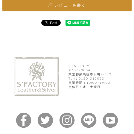
カ
バ
品
定
ー
レビューを書く
ス
イ
サ
商
チ
タ
セ
ル
取
ェ
ム
ッ
引
ー
リ
オ
喫
ト
法
ン
ー
煙
に
ダ
ー
具
メ
基
ー
タ
づ
ス
時
す
ル
く
テ
名
べ
チ
表
ー
入
て
ェ
計
示
シ
れ
ー
ョ
リ
サ
S'FACTORY
個
ン
カ
ナ
す
〒179-0004
ン
ー
人
東京都練馬区春日町4-1-2
リ
べ
グ
ビ
ロ
情
Tell：0120-315023
ー
て
ス
ン
ス
報
営業時間：10:00~19:00
ペ
定休日：水・土曜日
グ
の
ポ
腕
ン
チ
タ
取
ー
時
ダ
ェ
り
チ
計
ン
ー
扱
ム
ト
ン
そ
い
ベ
ト
の
ル
パ
ッ
シ
他
ト
プ
ョ
小
の
ー
ー
物
み
ネ