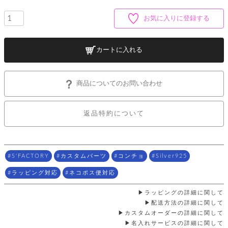
ッ
シ
ナ
ョ
ン
ー
お気に入りに登録する
ル
ト
ウ
ダ
ご
ォ
ー
ホ
利
レ
バ
特
カートに入れる
用
ッ
ッ
集
ル
ガ
ト
グ
一
イ
覧
バ
ド
ダ
ト
商品についてのお問い合わせ
イ
ー
レ
カ
お
ト
ー
ー
ー
問
バ
返品特約について
ベ
ズ
い
ッ
ル
小
す
ウ
合
グ
紹
べ
ォ
わ
介
て
レ
せ
物
ボ
ッ
ス
S'FACTORY
カスタムパーツ
コンチョ
Silver925
ホ
返
ト
ト
素
ベ
す
ル
品
ン
材
ラッピング対応
ネコポス便対応
べ
ダ
マ
特
バ
に
て
ル
ー
ネ
約
ッ
つ
ラッピングの詳細に関して
ー
グ
い
キ
そ
配送方法の詳細に関して
送
ク
ト
て
ー
の
料
カスタムオーダーの詳細に関して
リ
ク
ケ
他
と
名入れサービスの詳細に関して
ッ
ラ
│
ー