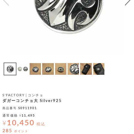
テ
S
限
I
定
ゴ
X
商
T
品
H
リ
S
S
E
A
財
N
イ
L
S
E
布
E
商
ン
品
R
バ
す
O
フ
予
べ
N
約
て
ッ
O
商
ォ
V
長
品
グ
E
財
メ
入
布
S'FACTORY│コンチョ
2
荷
ウ
ボ
ダガーコンチョ大 Silver925
n
短
商
デ
ー
d
財
商品番号
S0911901
品
ィ
ォ
布
バ
通常価格
¥
11,495
シ
ッ
10,450
¥
レ
フ
税込
グ
ァ
ョ
285
ポイント
ス