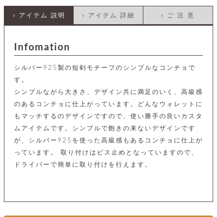
店
ホ
お
プ
ッ
ス
舗
ル
支
チ
» アイテム 説明
» アイテム 詳細
» ご 注 意
│
バ
紹
ダ
コ
払
バ
キ
介
ー
イ
い
ッ
ー
ッ
ン
方
グ
ホ
Infomation
ケ
ラ
法
ル
ー
ッ
ウ
に
ク
ダ
ス
エ
ピ
つ
シルバー925製の短剣モチーフのシンプルなコンチョで
ー
ス
ン
い
ル
着
す。
ト
グ
て
名
せ
バ
シンプルながら大きさ、デザイン共に満足のいく、高級感
刺
チ
替
す
会
ッ
修
入
のあるコンチョに仕上がっています。どんなウォレットに
え
べ
員
グ
理
れ
財
て
規
ェ
もマッチするのデザインですので、使い勝手の良いカスタ
│
布
そ
約
パ
A
ムアイテムです。シンプルで飽きの来ないデザインです
ベ
の
に
ー
ス
m
ル
他
つ
が、シルバー925を使った高級感もあるコンチョに仕上が
ケ
a
ト
バ
い
っています。 取り付けはビス止めとなっていますので、
ン
ー
z
単
ッ
て
ス
o
品
ドライバーで簡単に取り付けを行えます。
グ
n
会
ア
す
ス
バ
p
社
べ
マ
ッ
a
概
て
ク
ホ
ク
y
要
│
ル
レ
セ
モ
単
特
ザ