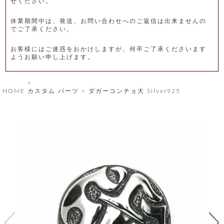
せください。
レ
休業期間中は、発送、お問い合わせへのご返信は出来ませんの
ー
でご了承ください。
ベ
お客様にはご迷惑をおかけしますが、何卒ご了承くださいます
ようお願い申し上げます。
ル
S
HOME
カスタム パーツ
ダガーコンチョ大 Silver925
商
'
F
品
A
C
T
タ
O
R
イ
Y
T
プ
e
l
新
o
カ
商
s
品