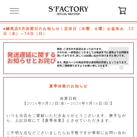
閉
じ
る
●練馬店8月休業日のお知らせ｜定休日（水曜、土曜）お盆休み 12
日（水）～16日（日）
ゲ
ス
ト
様
ロ
会
グ
員
イ
登
ン
録
夏季休業のお知らせ
休業日程
【2026年8月12日(水)～2026年8月16日(日)】
お
ガ
問
気
イ
い
に
ド
合
入
わ
いつも当店をご愛顧いただきありがとうございます。勝手なが
り
せ
ら、上記日程にて【夏季休業】とさせていただきます。
ご不明な点などございましたらお手数ですが事前にお問い合わ