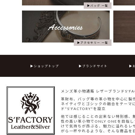
バッグ 一覧
アクセサリー 一覧
ショップトップ
ブランドサイト
メンズ革小物通販 レザーブランドS'FAC
革財布、バッグ等の革小物を中心に製
ネイティヴとゴシックの融合をテーマに
ド"S'FACTORY"を設立
他では感じることの出来ない特別感、
性の高い革小物でONLY ONEを目
けで気持ちが昂ぶる、魅力に溢れるレ
がら一杯やれるような、そんな商品を