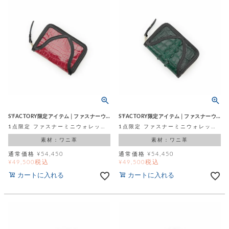
カ
バ
品
定
ー
ス
イ
サ
商
チ
タ
セ
ル
取
ェ
ム
ッ
引
ー
リ
オ
喫
ト
法
ン
ー
煙
に
ダ
ー
具
メ
基
ー
タ
づ
ス
時
す
ル
く
テ
名
べ
チ
表
ー
入
て
ェ
計
示
シ
れ
ー
ョ
リ
サ
個
ン
S'FACTORY限定アイテム│ファスナーウォレット
S'FACTORY限定アイテム│ファスナーウォレット
カ
ナ
す
ン
ー
人
1点限定 ファスナーミニウォレット シャイニングレッド スモールクロコダイル ポロサス (ワニ革)
1点限定 ファスナーミニウォレット オリーブグリーン 背びれ スモールクロコダイル ポロサス (ワニ革)
リ
べ
グ
ビ
ロ
情
ー
て
ス
ン
ス
素材：ワニ革
素材：ワニ革
報
ペ
グ
の
ポ
腕
通常価格
¥
54,450
通常価格
¥
54,450
ン
チ
タ
取
税込
税込
ー
¥
49,500
¥
49,500
時
ダ
ェ
り
チ
計
ン
カートに入れる
カートに入れる
ー
扱
ム
ト
ン
そ
い
ベ
ト
の
ル
パ
ッ
シ
他
ト
プ
ョ
小
の
ー
ー
物
み
ネ