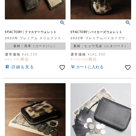
S'FACTORY│ファスナーウォレット
S'FACTORY│バイカーズウォレット
2023年 プレミアム スリムファスナー ロングウォレット グリーン シェルコードバン（馬革）
2022年 プレミアムバイカーズウォレット レオパード(ヒョウ毛皮)
素材：馬革（コードバン）
素材：ヒョウ毛皮（レオパード）
通常価格
¥
66,550
通常価格
¥
181,500
税込
税込
¥
60,500
¥
165,000
詳細を見る
カートに入れる