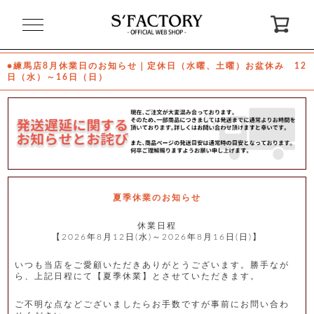
閉
じ
る
●練馬店8月休業日のお知らせ｜定休日（水曜、土曜）お盆休み 12
日（水）～16日（日）
ゲ
ス
ト
様
ロ
会
グ
員
イ
登
ン
録
夏季休業のお知らせ
休業日程
【2026年8月12日(水)～2026年8月16日(日)】
お
ガ
問
気
イ
い
に
ド
合
入
わ
いつも当店をご愛顧いただきありがとうございます。勝手なが
り
せ
ら、上記日程にて【夏季休業】とさせていただきます。
ご不明な点などございましたらお手数ですが事前にお問い合わ