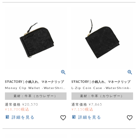
店
ホ
お
プ
ッ
ス
舗
ル
支
チ
│
バ
紹
ダ
コ
払
バ
キ
介
ー
イ
い
ッ
ー
ッ
ン
方
グ
ホ
ケ
ラ
法
ル
ー
ッ
ウ
に
ク
ダ
ス
エ
ピ
つ
ー
ス
ン
い
ル
着
ト
グ
て
名
せ
バ
刺
チ
替
す
会
ッ
修
入
え
べ
員
グ
理
れ
財
て
規
ェ
│
布
そ
約
パ
A
ベ
S'FACTORY│小銭入れ、マネークリップ
S'FACTORY│小銭入れ、マネークリップ
の
に
ー
ス
m
ル
Money Clip Wallet -WaterShrink-
L-Zip Coin Case -WaterShrink-
他
つ
ケ
a
ト
バ
い
素材：牛革（カウレザー）
素材：牛革（カウレザー）
ン
ー
z
単
ッ
て
ス
o
品
通常価格
¥
20,570
通常価格
¥
7,865
グ
n
税込
税込
¥
18,700
¥
7,150
会
ア
す
ス
バ
p
社
べ
詳細を見る
詳細を見る
マ
ッ
a
概
て
ク
ホ
ク
y
要
│
ル
レ
セ
モ
単
特
ザ