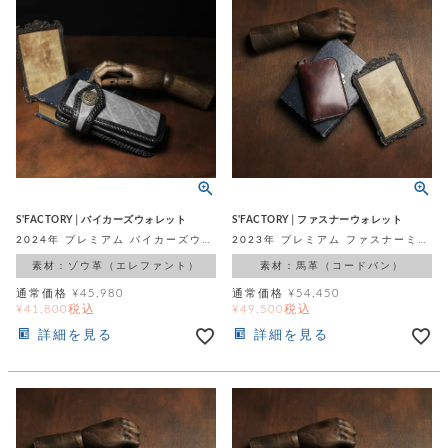
S'FACTORY│バイカーズウォレット
S'FACTORY│ファスナーウォレット
2024年 プレミアム バイカーズウォレット05 グレー エレファント（ゾウ革）
2023年 プレミアム ファスナーミニウォレット ボルドー シェルコードバン（馬革）
素材：ゾウ革（エレファント）
素材：馬革（コードバン）
通常価格
¥
45,980
通常価格
¥
54,450
税込
税込
¥
41,800
¥
49,500
詳細を見る
詳細を見る