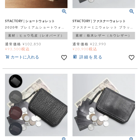
S'FACTORY│ショートウォレット
S'FACTORY│ファスナーウォレット
2020年 プレミアムショートウォレット レオパード(ヒョウ毛皮)
ファスナーミニウォレット ブラック 栃木レザー（牛革）
素材：ヒョウ毛皮（レオパード）
素材：栃木レザー（カウレザー）
通常価格
¥
102,850
通常価格
¥
22,990
税込
税込
¥
93,500
¥
20,900
カートに入れる
詳細を見る