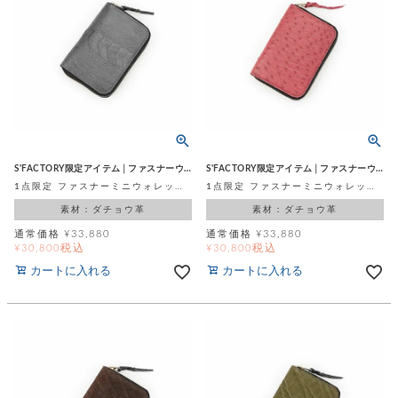
ト
ッ
チ
ツ
ク
ェ
レ
ー
服
コ
ス
ン
ン
ネ
チ
飾
キ
ッ
ョ
ー
ク
リ
洋
コ
レ
ン
服
ン
ス
グ
チ
チ
S'FACTORY限定アイテム│ファスナーウォレット
S'FACTORY限定アイテム│ファスナーウォレット
閉
付
洋
ョ
ェ
じ
1点限定 ファスナーミニウォレット グレー オーストレッグ (ダチョウ革)
1点限定 ファスナーミニウォレット レッド オーストリッチ (ダチョウ革)
き
服
ー
る
ド
素材：ダチョウ革
素材：ダチョウ革
ン
シ
ロ
ュ
通常価格
¥
33,880
通常価格
¥
33,880
ッ
ブ
税込
税込
¥
30,800
¥
30,800
ー
プ
レ
ズ
カートに入れる
カートに入れる
ハ
ス
ン
レ
帽
ド
ッ
子
ル
ト
そ
そ
の
の
他
他
服
パ