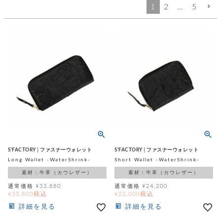
ッ
シ
1
2
…
5
ナ
ョ
ン
ー
ル
ト
ウ
ダ
ご
ォ
ー
ホ
利
レ
バ
特
用
ッ
ッ
集
ル
ガ
ト
グ
一
イ
覧
バ
ド
ダ
ト
イ
ー
レ
カ
お
ト
ー
ー
ー
問
バ
ベ
ズ
い
ッ
ル
小
す
ウ
合
グ
紹
べ
ォ
わ
介
て
レ
せ
物
ボ
ッ
ス
S'FACTORY│ファスナーウォレット
S'FACTORY│ファスナーウォレット
ホ
返
ト
ト
素
ベ
Long Wallet -WaterShrink-
Short Wallet -WaterShrink-
す
ル
品
ン
材
べ
ダ
マ
特
素材：牛革（カウレザー）
素材：牛革（カウレザー）
バ
に
て
ル
ー
ネ
約
ッ
つ
通常価格
¥
33,880
通常価格
¥
24,200
ー
グ
い
キ
税込
税込
¥
30,800
¥
22,000
そ
送
ク
ト
て
ー
の
料
詳細を見る
詳細を見る
リ
ク
ケ
他
と
ッ
ラ
│
ー