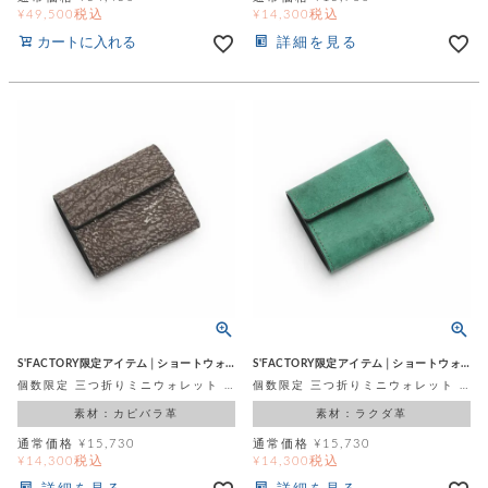
税込
税込
¥
49,500
¥
14,300
カートに入れる
詳細を見る
S'FACTORY限定アイテム│ショートウォレット
S'FACTORY限定アイテム│ショートウォレット
個数限定 三つ折りミニウォレット チョコ カルピンチョレザー（カピバラ革）
個数限定 三つ折りミニウォレット グリーン キャメルレザー（ラクダ革）
素材：カピバラ革
素材：ラクダ革
通常価格
¥
15,730
通常価格
¥
15,730
税込
税込
¥
14,300
¥
14,300