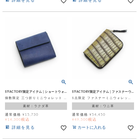
詳細を見る
詳細を見る
S'FACTORY限定アイテム│ショートウォレット
S'FACTORY限定アイテム│ファスナーウォレット
個数限定 三つ折りミニウォレット ブルー キャメルレザー（ラクダ革）
1点限定 ファスナーミニウォレット イエロータイガー アメリカンアリゲーター (ワニ革)
素材：ラクダ革
素材：ワニ革
通常価格
¥
15,730
通常価格
¥
54,450
税込
税込
¥
14,300
¥
49,500
詳細を見る
カートに入れる