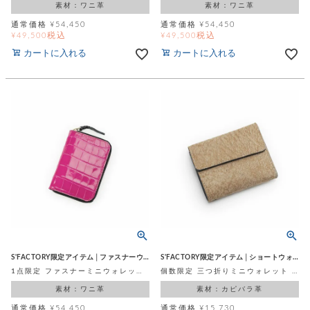
素材：ワニ革
素材：ワニ革
通常価格
¥
54,450
通常価格
¥
54,450
税込
税込
¥
49,500
¥
49,500
カートに入れる
カートに入れる
S'FACTORY限定アイテム│ファスナーウォレット
S'FACTORY限定アイテム│ショートウォレット
1点限定 ファスナーミニウォレット シャイニングピンク スモールクロコダイル ポロサス (ワニ革)
個数限定 三つ折りミニウォレット ベージュ カルピンチョレザー（カピバラ革）
素材：ワニ革
素材：カピバラ革
通常価格
¥
54,450
通常価格
¥
15,730