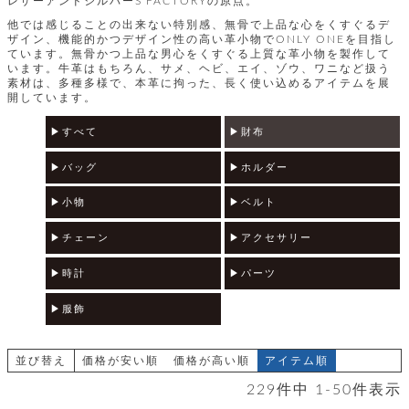
レザーアンドシルバーS'FACTORYの原点。
テ
S
限
I
他では感じることの出来ない特別感、無骨で上品な心をくすぐるデ
定
ザイン、機能的かつデザイン性の高い革小物でONLY ONEを目指し
ゴ
X
商
ています。無骨かつ上品な男心をくすぐる上質な革小物を製作して
T
品
います。牛革はもちろん、サメ、ヘビ、エイ、ゾウ、ワニなど扱う
H
リ
素材は、多種多様で、本革に拘った、長く使い込めるアイテムを展
S
S
開しています。
E
A
財
N
イ
L
すべて
財布
S
E
布
E
商
ン
バッグ
ホルダー
品
R
バ
す
O
小物
ベルト
フ
予
べ
N
約
て
ッ
O
商
チェーン
アクセサリー
ォ
V
長
品
グ
E
財
時計
パーツ
メ
入
布
2
荷
ウ
ボ
服飾
n
短
商
デ
ー
d
財
品
ィ
ォ
布
バ
シ
並び替え
価格が安い順
価格が高い順
アイテム順
ッ
レ
フ
グ
229
件中
1
-
50
件表示
ァ
ョ
ス