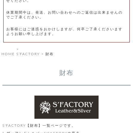
せください。
レ
休業期間中は、発送、お問い合わせへのご返信は出来ませんの
ー
でご了承ください。
ベ
お客様にはご迷惑をおかけしますが、何卒ご了承くださいます
ようお願い申し上げます。
ル
S
HOME
S’FACTORY
財布
商
'
F
品
A
財布
C
T
タ
O
R
イ
Y
T
プ
e
l
新
o
カ
商
S'FACTORY【財布】一覧ページです。
s
品