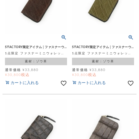
飾
ー
ツ
S'FACTORY限定アイテム│ファスナーウォレット
S'FACTORY限定アイテム│ファスナーウォレット
1点限定 ファスナーミニウォレット ボルドー エレファント (ゾウ革)
1点限定 ファスナーミニウォレット イエローグリーン エレファント (ゾウ革)
素材：ゾウ革
素材：ゾウ革
通常価格
¥
33,880
通常価格
¥
33,880
税込
税込
¥
30,800
¥
30,800
カートに入れる
カートに入れる