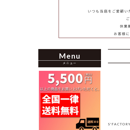
いつも当店をご愛顧い
ご
休業
お客様
Menu
メニュー
S'FACT