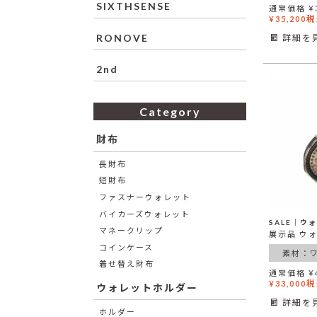
SIXTHSENSE
通常価格
¥
税
¥
35,200
RONOVE
詳細を
2nd
Category
財布
長財布
短財布
ファスナーウォレット
バイカーズウォレット
SALE│ウ
マネークリップ
コインケース
素材：
着せ替え財布
通常価格
¥
税
¥
33,000
ウォレットホルダー
詳細を
ホルダー