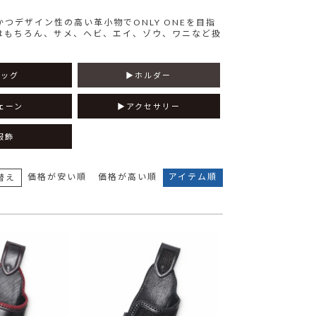
デザイン性の高い革小物でONLY ONEを目指
はもちろん、サメ、ヘビ、エイ、ゾウ、ワニなど扱
。
バッグ
ホルダー
ェーン
アクセサリー
服飾
価格が安い順
価格が高い順
アイテム順
替え