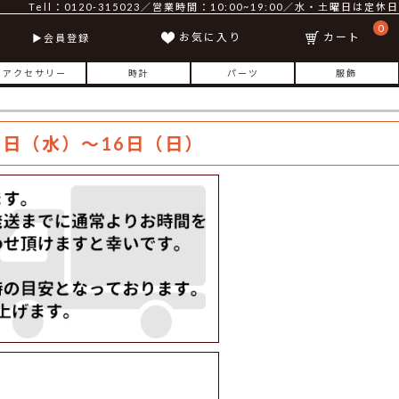
Tell：0120-315023／営業時間：10:00~19:00／水・土曜日は定休日
0
お気に入り
カート
会員登録
アクセサリー
時計
パーツ
服飾
日（水）～16日（日）