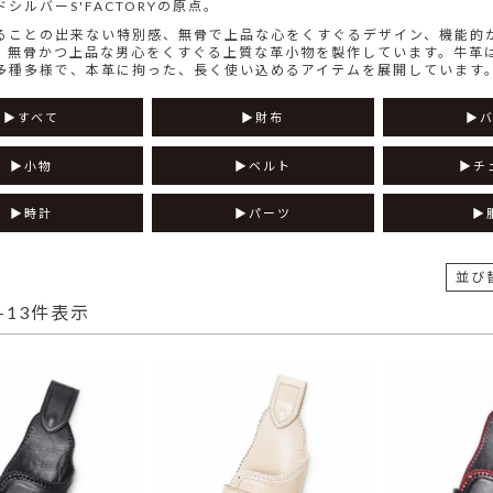
シルバーS'FACTORYの原点。
ることの出来ない特別感、無骨で上品な心をくすぐるデザイン、機能的かつ
。無骨かつ上品な男心をくすぐる上質な革小物を製作しています。牛革
多種多様で、本革に拘った、長く使い込めるアイテムを展開しています
すべて
財布
小物
ベルト
チ
時計
パーツ
並び
-
13
件表示