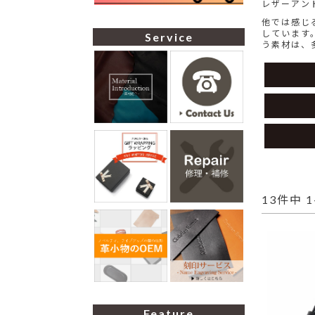
レザーアンド
他では感じ
しています
Service
う素材は、
13
件中
1
Feature