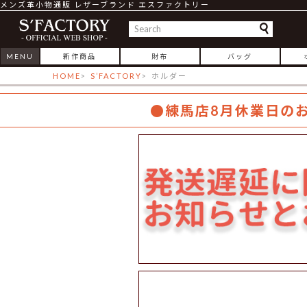
メンズ革小物通販 レザーブランド エスファクトリー
MENU
新作商品
財布
バッグ
HOME
S’FACTORY
ホルダー
●練馬店8月休業日の