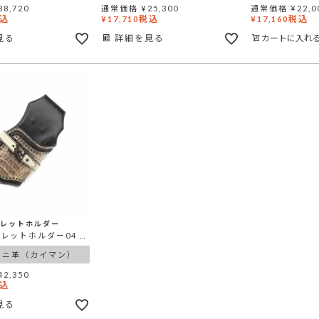
38,720
通常価格
¥
25,300
通常価格
¥
22,0
込
税込
税込
¥
17,710
¥
17,160
見る
詳細を見る
カートに入れ
ォレットホルダー
展示品 ウォレットホルダー04 ビンテージホワイト カイマン（ワニ革）
ワニ革（カイマン）
42,350
込
見る