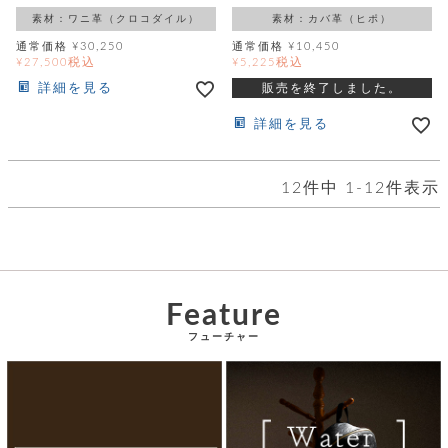
飾
ー
素材：ワニ革（クロコダイル）
素材：カバ革（ヒポ）
ツ
通常価格
¥
30,250
通常価格
¥
10,450
税込
税込
¥
27,500
¥
5,225
詳細を見る
販売を終了しました。
詳細を見る
12
件中
1
-
12
件表示
Feature
フューチャー