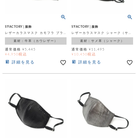
店
ホ
お
プ
ッ
ス
舗
ル
支
チ
│
バ
紹
ダ
コ
払
バ
キ
介
ー
イ
い
ッ
ー
ッ
ン
方
グ
ホ
S'FACTORY│服飾
S'FACTORY│服飾
ケ
ラ
法
ル
レザーカラスマスク カモフラ ブラック
レザーカラスマスク シャーク（サメ革）
ー
ッ
ウ
に
ク
ダ
ス
エ
ピ
つ
素材：牛革（カウレザー）
素材：サメ革（シャーク）
ー
ス
ン
い
ル
着
通常価格
¥
5,445
通常価格
¥
11,495
ト
グ
て
名
税込
税込
¥
4,950
¥
10,450
せ
バ
刺
チ
替
す
会
ッ
詳細を見る
詳細を見る
修
入
え
べ
員
グ
理
れ
財
て
規
ェ
│
布
そ
約
パ
A
ベ
の
に
ー
ス
m
ル
他
つ
ケ
a
ト
バ
い
ン
ー
z
単
ッ
て
ス
o
品
グ
n
会
ア
す
ス
バ
p
社
べ
マ
ッ
a
概
て
ク
ホ
ク
y
要
│
ル
レ
セ
モ
単
特
ザ