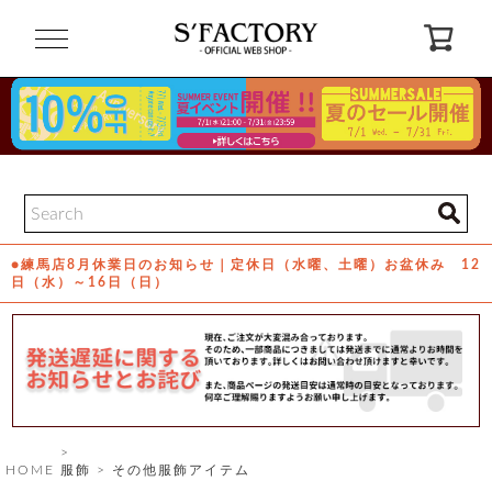
閉
じ
る
ゲ
ス
ト
様
ロ
会
●練馬店8月休業日のお知らせ｜定休日（水曜、土曜）お盆休み 12
グ
員
日（水）～16日（日）
イ
登
ン
録
お
ガ
問
気
イ
い
に
ド
合
入
わ
り
せ
HOME
服飾
その他服飾アイテム