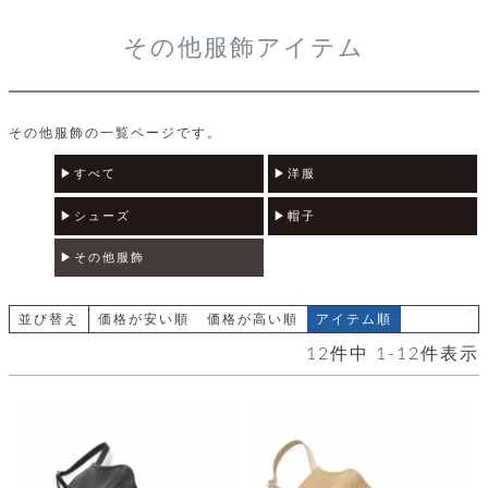
レ
その他服飾アイテム
ー
ベ
その他服飾の一覧ページです。
ル
すべて
洋服
S
商
'
シューズ
帽子
F
品
A
その他服飾
C
T
タ
O
並び替え
価格が安い順
価格が高い順
アイテム順
R
イ
Y
12
件中
1
-
12
件表示
T
プ
e
l
新
o
カ
商
s
品