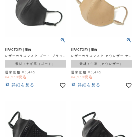
テ
S
限
I
定
ゴ
X
商
T
品
H
リ
S
S
E
A
財
N
イ
L
S
E
S'FACTORY│服飾
S'FACTORY│服飾
布
E
商
ン
レザーカラスマスク ゴート ブラック
レザーカラスマスク カウレザー ナチュラル
品
R
バ
す
素材：ヤギ革（ゴート）
素材：牛革（カウレザー）
O
フ
予
べ
通常価格
¥
5,445
通常価格
¥
5,445
N
約
て
ッ
税込
税込
¥
4,950
¥
4,950
O
商
ォ
V
長
詳細を見る
詳細を見る
品
グ
E
財
メ
入
布
2
荷
ウ
ボ
n
短
商
デ
ー
d
財
品
ィ
ォ
布
バ
シ
ッ
レ
フ
グ
ァ
ョ
ス