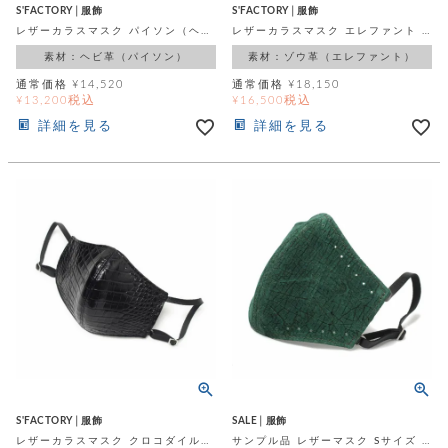
ト
S'FACTORY│服飾
S'FACTORY│服飾
ッ
チ
ツ
ク
レザーカラスマスク パイソン（ヘビ革）
レザーカラスマスク エレファント ブラック（ゾウ革）
ェ
レ
ー
素材：ヘビ革（パイソン）
素材：ゾウ革（エレファント）
服
コ
ス
ン
ン
通常価格
¥
14,520
通常価格
¥
18,150
ネ
税込
税込
¥
13,200
¥
16,500
チ
飾
キ
ッ
ョ
ー
詳細を見る
詳細を見る
ク
リ
洋
コ
レ
ン
服
ン
ス
グ
チ
チ
閉
付
洋
ョ
ェ
じ
き
服
ー
る
ド
ン
シ
ロ
ュ
ッ
ブ
ー
プ
レ
ズ
ハ
ス
ン
レ
帽
ド
ッ
子
ル
ト
そ
そ
の
の
他
S'FACTORY│服飾
SALE│服飾
他
服
レザーカラスマスク クロコダイル（ワニ革）
サンプル品 レザーマスク Sサイズ グリーン ヒポ（カバ革）
パ