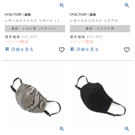
カ
バ
品
定
ー
ス
イ
サ
商
チ
タ
セ
ル
取
ェ
S'FACTORY│服飾
S'FACTORY│服飾
ム
ッ
引
ー
リ
レザーカラスマスク リザード（トカゲ革）
レザーカラスマスク イグアナ
オ
喫
ト
法
ン
ー
煙
素材：トカゲ革（リザード）
素材：イグアナ革
に
ダ
ー
具
メ
基
通常価格
¥
11,495
通常価格
¥
11,495
ー
タ
づ
税込
税込
¥
10,450
¥
10,450
ス
時
す
ル
く
テ
詳細を見る
詳細を見る
名
べ
チ
表
ー
入
て
ェ
計
示
シ
れ
ー
ョ
リ
サ
個
ン
カ
ナ
す
ン
ー
人
リ
べ
グ
ビ
ロ
情
ー
て
ス
ン
ス
報
ペ
グ
の
ポ
腕
ン
チ
タ
取
ー
時
ダ
ェ
り
チ
計
ン
ー
扱
ム
ト
ン
そ
い
ベ
ト
の
ル
パ
ッ
シ
他
ト
プ
ョ
小
の
ー
ー
物
み
ネ