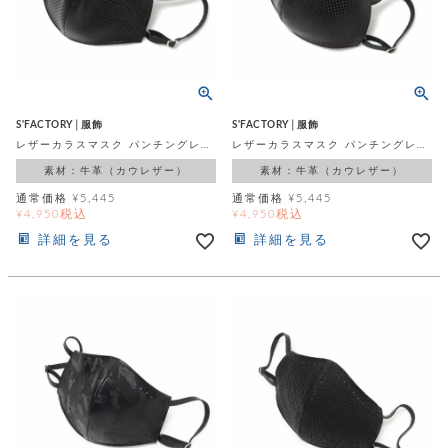
ッ
シ
ナ
ョ
ン
ー
ル
ト
ウ
ダ
ご
ォ
ー
ホ
利
レ
バ
特
用
ッ
ッ
集
ル
ガ
ト
S'FACTORY│服飾
S'FACTORY│服飾
グ
一
イ
レザーカラスマスク パンチングレザー ブラック
レザーカラスマスク パンチングレザー レッドステッチ
覧
バ
ド
ダ
ト
素材：牛革（カウレザー）
素材：牛革（カウレザー）
イ
ー
レ
カ
お
ト
通常価格
¥
5,445
通常価格
¥
5,445
ー
ー
ー
問
税込
税込
バ
¥
4,950
¥
4,950
ベ
ズ
い
ッ
詳細を見る
詳細を見る
ル
小
す
ウ
合
グ
紹
べ
ォ
わ
介
て
レ
せ
物
ボ
ッ
ス
ホ
返
ト
ト
素
ベ
す
ル
品
ン
材
べ
ダ
マ
特
バ
に
て
ル
ー
ネ
約
ッ
つ
ー
グ
い
キ
そ
送
ク
ト
て
ー
の
料
リ
ク
ケ
他
と
ッ
ラ
│
ー