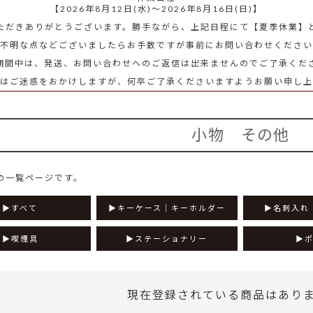
【2026年8月12日(水)～2026年8月16日(日)】
ただきありがとうございます。勝手ながら、上記日程にて【夏季休業】
不明な点などございましたらお手数ですが事前にお問い合わせください
期間中は、発送、お問い合わせへのご返信は出来ませんのでご了承くだ
にはご迷惑をおかけしますが、何卒ご了承くださいますようお願い申し上
小物 その他
の一覧ページです。
すべて
キーケース│キーホルダー
名刺入れ
喫煙具
ステーショナリー
現在登録されている商品はあり