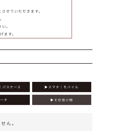
とさせていただきます。
。
さい。
げます。
│パスケース
スマホ│モバイル
ポーチ
その他小物
ません。