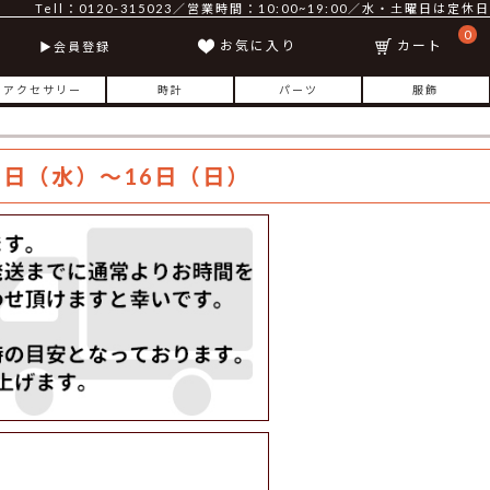
Tell：0120-315023／営業時間：10:00~19:00／水・土曜日は定休日
0
お気に入り
カート
会員登録
アクセサリー
時計
パーツ
服飾
日（水）～16日（日）