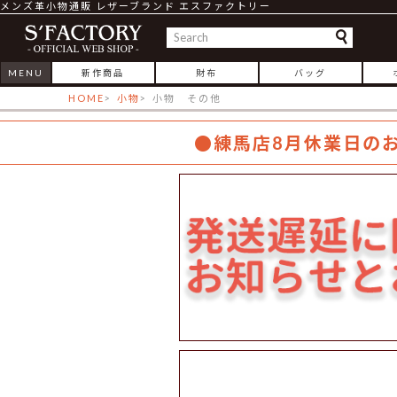
メンズ革小物通販 レザーブランド エスファクトリー
MENU
新作商品
財布
バッグ
HOME
小物
小物 その他
●練馬店8月休業日の