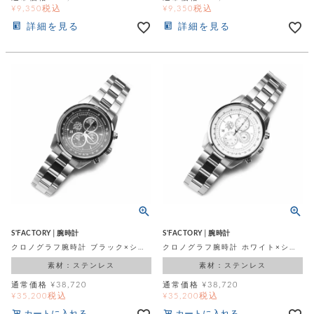
税込
税込
¥
9,350
¥
9,350
詳細を見る
詳細を見る
S'FACTORY│腕時計
S'FACTORY│腕時計
クロノグラフ腕時計 ブラック×シルバー
クロノグラフ腕時計 ホワイト×シルバー
素材：ステンレス
素材：ステンレス
通常価格
¥
38,720
通常価格
¥
38,720
税込
税込
¥
35,200
¥
35,200