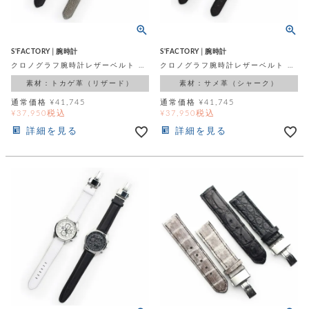
S'FACTORY│腕時計
S'FACTORY│腕時計
クロノグラフ腕時計レザーベルト リザード（トカゲ革）
クロノグラフ腕時計レザーベルト シャーク（サメ革）
素材：トカゲ革（リザード）
素材：サメ革（シャーク）
通常価格
¥
41,745
通常価格
¥
41,745
税込
税込
¥
37,950
¥
37,950
詳細を見る
詳細を見る