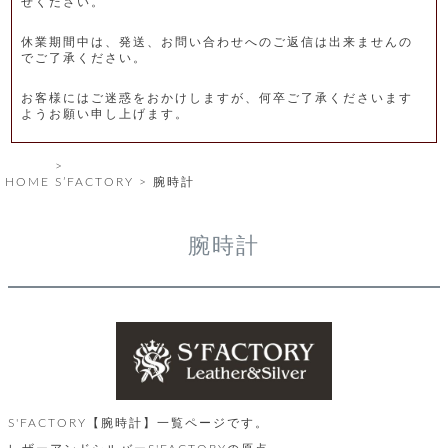
せください。
レ
休業期間中は、発送、お問い合わせへのご返信は出来ませんの
ー
でご了承ください。
ベ
お客様にはご迷惑をおかけしますが、何卒ご了承くださいます
ようお願い申し上げます。
ル
S
HOME
S’FACTORY
腕時計
商
'
F
品
A
腕時計
C
T
タ
O
R
イ
Y
T
プ
e
l
新
o
カ
商
S'FACTORY【腕時計】一覧ページです。
s
品