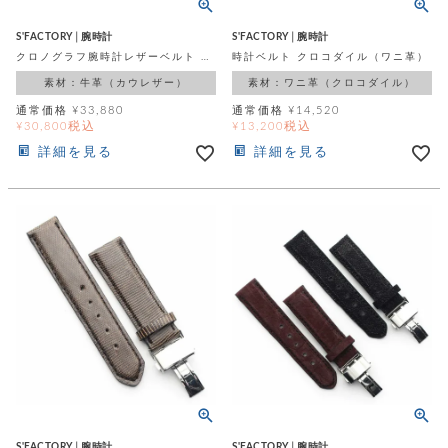
S'FACTORY│腕時計
S'FACTORY│腕時計
クロノグラフ腕時計レザーベルト カウレザー（牛革）
時計ベルト クロコダイル（ワニ革）
素材：牛革（カウレザー）
素材：ワニ革（クロコダイル）
通常価格
¥
33,880
通常価格
¥
14,520
税込
税込
¥
30,800
¥
13,200
詳細を見る
詳細を見る
S'FACTORY│腕時計
S'FACTORY│腕時計