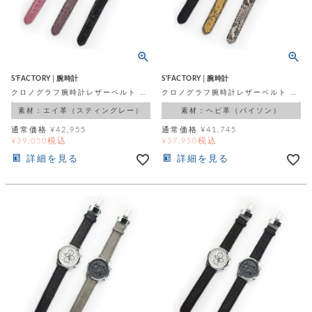
飾
ー
ツ
S'FACTORY│腕時計
S'FACTORY│腕時計
クロノグラフ腕時計レザーベルト スティングレイ（エイ革）
クロノグラフ腕時計レザーベルト パイソン（ヘビ革）
素材：エイ革（スティングレー）
素材：ヘビ革（パイソン）
通常価格
¥
42,955
通常価格
¥
41,745
税込
税込
¥
39,050
¥
37,950
詳細を見る
詳細を見る