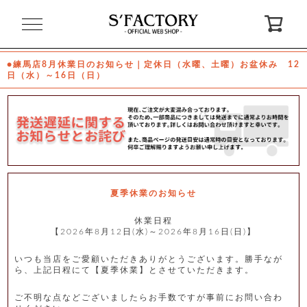
閉
じ
る
●練馬店8月休業日のお知らせ｜定休日（水曜、土曜）お盆休み 12
日（水）～16日（日）
ゲ
ス
ト
様
ロ
会
グ
員
イ
登
ン
録
夏季休業のお知らせ
休業日程
【2026年8月12日(水)～2026年8月16日(日)】
お
ガ
問
気
イ
い
に
ド
合
入
わ
いつも当店をご愛顧いただきありがとうございます。勝手なが
り
せ
ら、上記日程にて【夏季休業】とさせていただきます。
ご不明な点などございましたらお手数ですが事前にお問い合わ