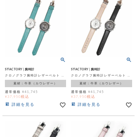
店
ホ
お
プ
ッ
ス
舗
ル
支
チ
│
バ
紹
ダ
コ
払
バ
キ
介
ー
イ
い
ッ
ー
ッ
ン
方
グ
ホ
ケ
ラ
法
ル
ー
ッ
ウ
に
ク
ダ
ス
エ
ピ
つ
ー
ス
ン
い
ル
着
ト
グ
て
名
せ
バ
刺
チ
替
す
会
ッ
修
入
え
べ
員
グ
理
れ
S'FACTORY│腕時計
S'FACTORY│腕時計
財
て
規
ェ
│
クロノグラフ腕時計レザーベルト ターコイズブルー カウレザー（牛革）
クロノグラフ腕時計レザーベルト 栃木レザー（牛革）
布
そ
約
パ
A
ベ
の
に
素材：牛革（カウレザー）
素材：牛革（カウレザー）
ー
ス
m
ル
他
つ
ケ
a
ト
通常価格
¥
41,745
通常価格
¥
41,745
バ
い
ン
税込
税込
ー
¥
37,950
¥
37,950
z
単
ッ
て
ス
o
品
グ
詳細を見る
詳細を見る
n
会
ア
す
ス
バ
p
社
べ
マ
ッ
a
概
て
ク
ホ
ク
y
要
│
ル
レ
セ
モ
単
特
ザ