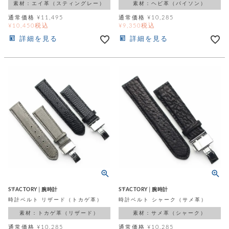
素材：エイ革（スティングレー）
素材：ヘビ革（パイソン）
通常価格
¥
11,495
通常価格
¥
10,285
税込
税込
¥
10,450
¥
9,350
詳細を見る
詳細を見る
S'FACTORY│腕時計
S'FACTORY│腕時計
時計ベルト リザード（トカゲ革）
時計ベルト シャーク（サメ革）
素材：トカゲ革（リザード）
素材：サメ革（シャーク）
通常価格
¥
10,285
通常価格
¥
10,285