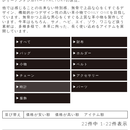
レザーアンドシルバーS'FACTORYの原点。
テ
S
限
I
他では感じることの出来ない特別感、無骨で上品な心をくすぐるデ
定
ザイン、機能的かつデザイン性の高い革小物でONLY ONEを目指し
ゴ
X
商
ています。無骨かつ上品な男心をくすぐる上質な革小物を製作して
T
品
います。牛革はもちろん、サメ、ヘビ、エイ、ゾウ、ワニなど扱う
H
リ
素材は、多種多様で、本革に拘った、長く使い込めるアイテムを展
S
S
開しています。
E
A
財
N
イ
L
すべて
財布
S
E
布
E
商
ン
バッグ
ホルダー
品
R
バ
す
O
小物
ベルト
フ
予
べ
N
約
て
ッ
O
商
チェーン
アクセサリー
ォ
V
長
品
グ
E
財
時計
パーツ
メ
入
布
2
荷
ウ
ボ
服飾
n
短
商
デ
ー
d
財
品
ィ
ォ
布
バ
シ
並び替え
価格が安い順
価格が高い順
アイテム順
ッ
レ
フ
グ
22
件中
1
-
22
件表示
ァ
ョ
ス