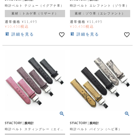
時計ベルト テジュー（イグアナ革）
時計ベルト エレファント（ゾウ革）
素材：トカゲ革（リザード）
素材：ゾウ革（エレファント）
通常価格
¥
11,495
通常価格
¥
11,495
税込
税込
¥
10,450
¥
10,450
詳細を見る
詳細を見る
S'FACTORY│腕時計
S'FACTORY│腕時計
時計ベルト スティングレー（エイ革）
時計ベルト パイソン（ヘビ革）