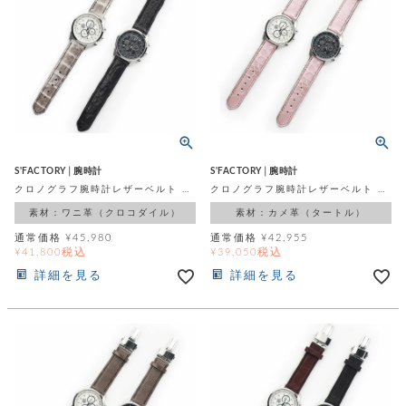
カ
バ
品
定
ー
ス
イ
サ
商
チ
タ
セ
ル
取
ェ
ム
ッ
引
ー
リ
オ
喫
ト
法
ン
ー
煙
に
ダ
ー
具
メ
基
ー
タ
づ
ス
時
す
ル
く
テ
名
べ
チ
表
ー
入
て
ェ
計
S'FACTORY│腕時計
S'FACTORY│腕時計
示
シ
れ
ー
クロノグラフ腕時計レザーベルト クロコダイル（ワニ革）
クロノグラフ腕時計レザーベルト タートル（カメ革）
ョ
リ
サ
個
ン
カ
ナ
す
素材：ワニ革（クロコダイル）
素材：カメ革（タートル）
ン
ー
人
リ
べ
グ
ビ
ロ
情
通常価格
¥
45,980
通常価格
¥
42,955
ー
て
ス
ン
ス
報
税込
税込
¥
41,800
¥
39,050
ペ
グ
の
ポ
腕
ン
詳細を見る
詳細を見る
チ
タ
取
ー
時
ダ
ェ
り
チ
計
ン
ー
扱
ム
ト
ン
そ
い
ベ
ト
の
ル
パ
ッ
シ
他
ト
プ
ョ
小
の
ー
ー
物
み
ネ