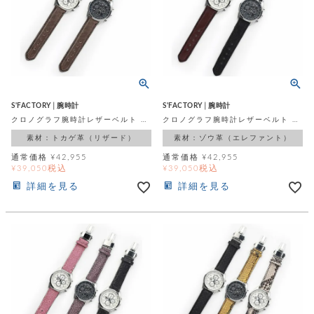
ト
ッ
チ
ツ
ク
ェ
レ
ー
服
コ
ス
ン
ン
ネ
チ
飾
キ
ッ
ョ
ー
ク
リ
洋
コ
レ
S'FACTORY│腕時計
S'FACTORY│腕時計
ン
服
ン
ス
クロノグラフ腕時計レザーベルト テジュー（イグアナ革）
クロノグラフ腕時計レザーベルト エレファント（ゾウ革）
グ
チ
チ
閉
付
洋
素材：トカゲ革（リザード）
素材：ゾウ革（エレファント）
ョ
ェ
じ
き
服
ー
通常価格
¥
42,955
通常価格
¥
42,955
る
ド
税込
税込
¥
39,050
¥
39,050
ン
シ
ロ
ュ
詳細を見る
詳細を見る
ッ
ブ
ー
プ
レ
ズ
ハ
ス
ン
レ
帽
ド
ッ
子
ル
ト
そ
そ
の
の
他
他
服
パ