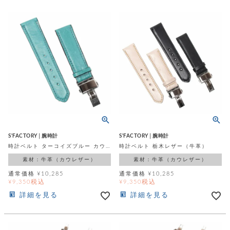
ッ
シ
ナ
ョ
ン
ー
ル
ト
ウ
ダ
ご
ォ
ー
ホ
利
レ
バ
特
用
ッ
ッ
集
ル
ガ
ト
グ
一
イ
覧
バ
ド
ダ
ト
イ
ー
レ
カ
お
ト
ー
ー
ー
問
バ
ベ
ズ
い
ッ
ル
小
す
ウ
合
グ
紹
べ
ォ
わ
S'FACTORY│腕時計
S'FACTORY│腕時計
介
て
レ
せ
物
ボ
時計ベルト ターコイズブルー カウレザー（牛革）
時計ベルト 栃木レザー（牛革）
ッ
ス
ホ
素材：牛革（カウレザー）
素材：牛革（カウレザー）
返
ト
ト
素
ベ
す
ル
品
ン
材
通常価格
¥
10,285
通常価格
¥
10,285
べ
ダ
マ
特
バ
に
税込
税込
¥
9,350
¥
9,350
て
ル
ー
ネ
約
ッ
つ
詳細を見る
詳細を見る
ー
グ
い
キ
そ
送
ク
ト
て
ー
の
料
リ
ク
ケ
他
と
ッ
ラ
│
ー