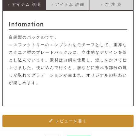
店
ホ
お
プ
ッ
» アイテム 説明
» アイテム 詳細
» ご 注 意
ス
舗
ル
支
チ
│
バ
紹
ダ
コ
払
バ
キ
介
ー
イ
い
ッ
ー
ッ
ン
Infomation
方
グ
ホ
ケ
ラ
法
ル
ー
ッ
ウ
に
ク
白銅製のバックルです。
ダ
ス
エ
ピ
つ
ー
エスファクトリーのエンブレムをモチーフとして、重厚な
ス
ン
い
ル
着
ト
グ
て
スクエア型のプレートバックルに、立体的なデザインを落
名
せ
バ
刺
チ
替
とし込んでいます。素材は白銅を使用し、燻しをかけて仕
す
会
ッ
修
入
え
べ
員
グ
上げました。使い込んで行くと、服などに擦れる部分の燻
理
れ
財
て
規
ェ
│
しが取れてグラデーションが生まれ、オリジナルの味わい
布
そ
約
パ
A
ベ
の
に
が楽しめます。
ー
ス
m
ル
他
つ
ケ
a
ト
バ
い
ン
ー
z
単
ッ
て
ス
o
品
グ
n
会
ア
す
ス
バ
p
社
べ
マ
ッ
a
概
て
ク
レビューを書く
ホ
ク
y
要
│
ル
レ
セ
モ
単
特
ザ