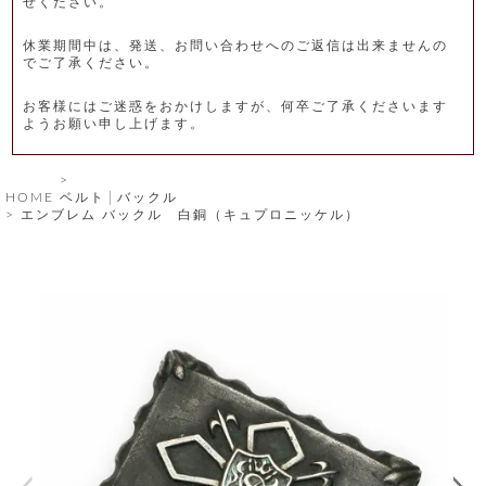
せください。
レ
休業期間中は、発送、お問い合わせへのご返信は出来ませんの
ー
でご了承ください。
ベ
お客様にはご迷惑をおかけしますが、何卒ご了承くださいます
ようお願い申し上げます。
ル
S
HOME
ベルト│バックル
商
'
エンブレム バックル 白銅（キュプロニッケル）
F
品
A
C
T
タ
O
R
イ
Y
T
プ
e
l
新
o
カ
商
s
品