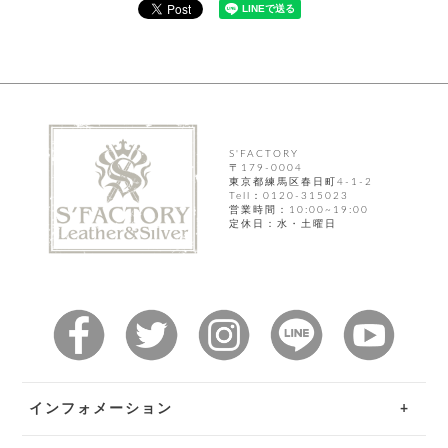
カ
バ
品
定
ー
ス
イ
サ
商
チ
タ
セ
ル
取
ェ
ム
ッ
引
ー
リ
オ
喫
ト
法
ン
ー
煙
に
ダ
ー
具
メ
基
ー
タ
づ
ス
時
す
ル
S'FACTORY
く
テ
名
〒179-0004
べ
チ
表
ー
東京都練馬区春日町4-1-2
入
て
ェ
計
示
シ
Tell：0120-315023
れ
ー
営業時間：10:00~19:00
ョ
リ
サ
個
定休日：水・土曜日
ン
カ
ナ
す
ン
ー
人
リ
べ
グ
ビ
ロ
情
ー
て
ス
ン
ス
報
ペ
グ
の
ポ
腕
ン
チ
タ
取
ー
時
ダ
ェ
り
チ
計
ン
ー
扱
ム
ト
ン
そ
い
ベ
ト
の
ル
パ
ッ
シ
他
ト
インフォメーション
プ
ョ
小
の
ー
ー
物
み
ネ