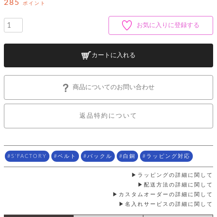
ッ
285
シ
ポイント
ナ
ョ
ン
ー
ル
ト
お気に入りに登録する
ウ
ダ
ご
ォ
ー
ホ
利
レ
バ
特
用
ッ
ッ
集
カートに入れる
ル
ガ
ト
グ
一
イ
覧
バ
ド
ダ
ト
イ
ー
商品についてのお問い合わせ
レ
カ
お
ト
ー
ー
ー
問
バ
ベ
ズ
い
ッ
返品特約について
ル
小
す
ウ
合
グ
紹
べ
ォ
わ
介
て
レ
せ
物
ボ
ッ
ス
ホ
返
ト
ト
素
S'FACTORY
ベルト
バックル
白銅
ラッピング対応
ベ
す
ル
品
ン
材
べ
ダ
マ
特
バ
に
て
ラッピングの詳細に関して
ル
ー
ネ
約
ッ
つ
配送方法の詳細に関して
ー
グ
い
キ
そ
送
カスタムオーダーの詳細に関して
ク
ト
て
ー
の
料
リ
ク
名入れサービスの詳細に関して
ケ
他
と
ッ
ラ
│
ー