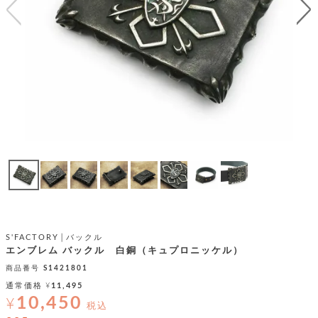
テ
S
限
I
定
ゴ
X
商
T
品
H
リ
S
S
E
A
財
N
イ
L
S
E
布
E
商
ン
品
R
バ
す
O
フ
予
べ
N
約
て
ッ
O
商
ォ
V
長
品
グ
E
財
メ
入
布
2
荷
ウ
ボ
S'FACTORY│バックル
n
短
商
デ
ー
エンブレム バックル 白銅（キュプロニッケル）
d
財
品
ィ
ォ
商品番号
S1421801
布
バ
シ
通常価格
¥
11,495
ッ
レ
フ
10,450
グ
¥
ァ
税込
ョ
ス