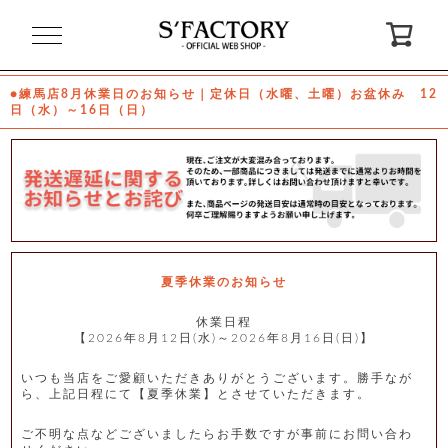
閉
じ
る
●練馬店8月休業日のお知らせ｜定休日（水曜、土曜）お盆休み 12
日（水）～16日（日）
ゲ
ス
ト
様
ロ
会
グ
員
イ
登
ン
録
夏季休業のお知らせ
休業日程
【2026年8月12日(水)～2026年8月16日(日)】
お
ガ
問
気
イ
い
に
ド
合
入
わ
いつも当店をご愛顧いただきありがとうございます。勝手なが
り
せ
ら、上記日程にて【夏季休業】とさせていただきます。
ご不明な点などございましたらお手数ですが事前にお問い合わ