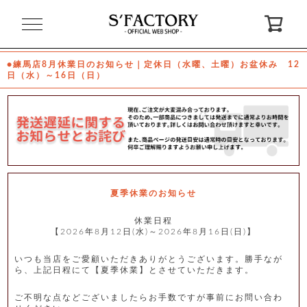
閉
じ
る
●練馬店8月休業日のお知らせ｜定休日（水曜、土曜）お盆休み 12
日（水）～16日（日）
ゲ
ス
ト
様
ロ
会
グ
員
イ
登
ン
録
夏季休業のお知らせ
休業日程
【2026年8月12日(水)～2026年8月16日(日)】
お
ガ
問
気
イ
い
に
ド
合
入
わ
いつも当店をご愛顧いただきありがとうございます。勝手なが
り
せ
ら、上記日程にて【夏季休業】とさせていただきます。
ご不明な点などございましたらお手数ですが事前にお問い合わ