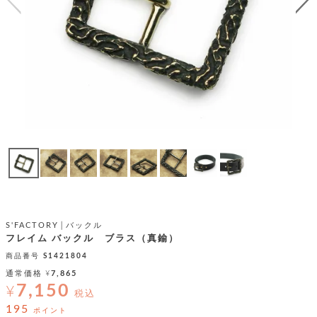
テ
S
限
I
定
ゴ
X
商
T
品
H
リ
S
S
E
A
財
N
イ
L
S
E
布
E
商
ン
品
R
バ
す
O
フ
予
べ
N
約
て
ッ
O
商
ォ
V
長
品
グ
E
財
メ
入
布
S'FACTORY│バックル
2
荷
ウ
ボ
フレイム バックル ブラス（真鍮）
n
短
商
デ
ー
d
財
商品番号
S1421804
品
ィ
ォ
布
バ
通常価格
¥
7,865
シ
ッ
7,150
¥
レ
フ
税込
グ
ァ
ョ
195
ポイント
ス