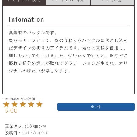
店
ホ
お
プ
ッ
ス
舗
ル
支
チ
│
バ
紹
ダ
コ
払
バ
キ
介
ー
イ
い
Infomation
ッ
ー
ッ
ン
方
グ
ホ
ケ
ラ
法
ル
真鍮製のバックルです。
ー
ッ
ウ
に
ク
ダ
ス
エ
ピ
つ
炎をモチーフとして、炎のうねりをバックルに落とし込ん
ー
ス
ン
い
ル
だデザインの拘りのアイテムです。素材は真鍮を使用し、
着
ト
グ
て
名
せ
燻しをかけて仕上げました。使い込んで行くと、服などに
バ
刺
チ
替
す
会
ッ
修
擦れる部分の燻しが取れてグラデーションが生まれ、オリ
入
え
べ
員
グ
理
れ
ジナルの味わいが楽しめます。
財
て
規
ェ
│
布
そ
約
パ
A
ベ
の
に
ー
ス
m
ル
他
つ
ケ
a
ト
バ
い
ン
ー
z
単
ッ
て
ス
o
品
グ
1
n
会
ア
す
5.00
ス
バ
p
社
べ
マ
ッ
a
概
て
ク
ホ
ク
y
要
豆柴
18
非公開
│
ル
レ
投稿日
2017/03/11
セ
モ
単
特
ザ