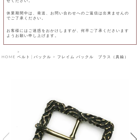
せください。
レ
休業期間中は、発送、お問い合わせへのご返信は出来ませんの
ー
でご了承ください。
ベ
お客様にはご迷惑をおかけしますが、何卒ご了承くださいます
ようお願い申し上げます。
ル
S
HOME
ベルト│バックル
フレイム バックル ブラス（真鍮）
商
'
F
品
A
C
T
タ
O
R
イ
Y
T
プ
e
l
新
o
カ
商
s
品