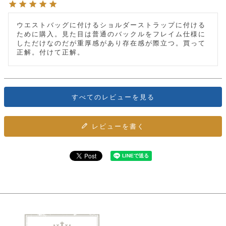
カ
バ
品
定
ー
ス
イ
サ
商
チ
タ
セ
ル
取
ウエストバッグに付けるショルダーストラップに付ける
ェ
ム
ッ
引
ために購入。見た目は普通のバックルをフレイム仕様に
ー
リ
オ
喫
ト
法
しただけなのだが重厚感があり存在感が際立つ。買って
ン
ー
煙
に
正解。付けて正解。
ダ
ー
具
メ
基
ー
タ
づ
ス
時
す
ル
く
テ
名
べ
チ
表
ー
入
て
ェ
計
示
すべてのレビューを見る
シ
れ
ー
ョ
リ
サ
個
ン
カ
ナ
す
ン
ー
人
リ
レビューを書く
べ
グ
ビ
ロ
情
ー
て
ス
ン
ス
報
ペ
グ
の
ポ
腕
ン
チ
タ
取
ー
時
ダ
ェ
り
チ
計
ン
ー
扱
ム
ト
ン
そ
い
ベ
ト
の
ル
パ
ッ
シ
他
ト
プ
ョ
小
の
ー
ー
物
み
ネ