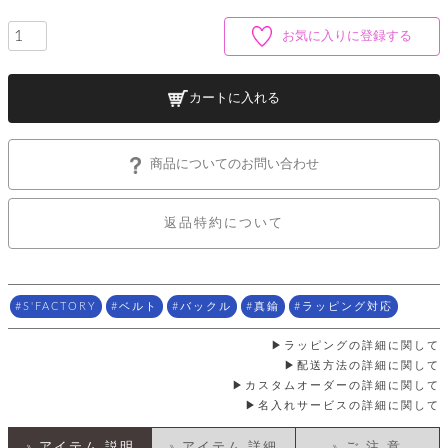
ッ
シ
ナ
ョ
ン
ー
お気に入りに登録する
ル
ト
ウ
ダ
ご
ォ
ー
ホ
利
レ
バ
特
カートに入れる
用
ッ
ッ
集
ル
ガ
ト
グ
一
イ
覧
バ
ド
ダ
ト
商品についてのお問い合わせ
イ
ー
レ
カ
お
ト
ー
ー
ー
問
バ
返品特約について
ベ
ズ
い
ッ
ル
小
す
ウ
合
グ
紹
べ
ォ
わ
介
て
レ
せ
物
ボ
ッ
ス
S'FACTORY
ベルト
バックル
真鍮
ラッピング対応
ホ
返
ト
ト
素
ベ
す
ル
品
ン
材
べ
ラッピングの詳細に関して
ダ
マ
特
バ
に
て
ル
ー
配送方法の詳細に関して
ネ
約
ッ
つ
ー
カスタムオーダーの詳細に関して
グ
い
キ
そ
送
ク
ト
名入れサービスの詳細に関して
て
ー
の
料
リ
ク
ケ
他
と
ッ
ラ
│
ー
» アイテム 説明
» アイテム 詳細
» ご 注 意