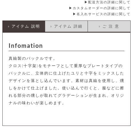
店
ホ
お
配送方法の詳細に関して
プ
ッ
ス
舗
ル
支
チ
カスタムオーダーの詳細に関して
│
バ
紹
ダ
コ
払
バ
名入れサービスの詳細に関して
キ
介
ー
イ
い
ッ
ー
ッ
ン
方
グ
ホ
» アイテム 説明
» アイテム 詳細
» ご 注 意
ケ
ラ
法
ル
ー
ッ
ウ
に
ク
ダ
ス
エ
ピ
つ
ー
ス
ン
い
Infomation
ル
着
ト
グ
て
名
せ
バ
刺
チ
真鍮製のバックルです。
替
す
会
ッ
修
入
え
べ
員
グ
クロス(十字架)をモチーフとして重厚なプレートタイプの
理
れ
財
て
規
ェ
│
バックルに、立体的に仕上げたユリと十字をミックスした
布
そ
約
パ
A
ベ
の
に
デザインを落とし込んでいます。素材は真鍮を使用し、燻
ー
ス
m
ル
他
つ
しをかけて仕上げました。使い込んで行くと、服などに擦
ケ
a
ト
バ
い
ン
ー
z
単
れる部分の燻しが取れてグラデーションが生まれ、オリジ
ッ
て
ス
o
品
グ
ナルの味わいが楽しめます。
n
会
ア
す
ス
バ
p
社
べ
マ
ッ
a
概
て
ク
ホ
ク
y
要
│
ル
レ
セ
モ
単
特
ザ