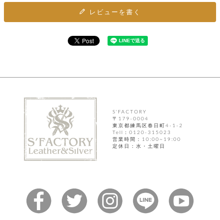
カ
バ
品
定
ー
ス
レビューを書く
イ
サ
商
チ
タ
セ
ル
取
ェ
ム
ッ
引
ー
リ
オ
喫
ト
法
ン
ー
煙
に
ダ
ー
具
メ
基
ー
タ
づ
ス
時
す
ル
く
テ
名
べ
チ
表
ー
入
て
ェ
計
示
シ
れ
ー
ョ
リ
サ
個
ン
S'FACTORY
カ
ナ
す
ン
ー
人
〒179-0004
リ
べ
グ
ビ
ロ
東京都練馬区春日町4-1-2
情
ー
て
Tell：0120-315023
ス
ン
ス
報
営業時間：10:00~19:00
ペ
グ
の
定休日：水・土曜日
ポ
腕
ン
チ
タ
取
ー
時
ダ
ェ
り
チ
計
ン
ー
扱
ム
ト
ン
そ
い
ベ
ト
の
ル
パ
ッ
シ
他
ト
プ
ョ
小
の
ー
ー
物
み
ネ