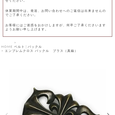
せください。
レ
休業期間中は、発送、お問い合わせへのご返信は出来ませんの
ー
でご了承ください。
ベ
お客様にはご迷惑をおかけしますが、何卒ご了承くださいます
ようお願い申し上げます。
ル
S
HOME
ベルト│バックル
商
'
エンブレムクロス バックル ブラス（真鍮）
F
品
A
C
T
タ
O
R
イ
Y
T
プ
e
l
新
o
カ
商
s
品