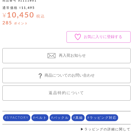
ッ
商品番号
S1111801
シ
ナ
ョ
通常価格
¥
11,495
ン
ー
ル
ト
10,450
¥
ウ
税込
ダ
ご
ォ
285
ー
ポイント
ホ
利
レ
バ
特
用
ッ
ッ
集
ル
お気に入りに登録する
ガ
ト
グ
一
イ
覧
バ
ド
ダ
ト
イ
ー
再入荷お知らせ
レ
カ
お
ト
ー
ー
ー
問
バ
ベ
ズ
い
ッ
ル
小
す
ウ
合
グ
商品についてのお問い合わせ
紹
べ
ォ
わ
介
て
レ
せ
物
ボ
ッ
ス
ホ
返品特約について
返
ト
ト
素
ベ
す
ル
品
ン
材
べ
ダ
マ
特
バ
に
て
ル
ー
ネ
約
ッ
つ
ー
グ
い
キ
そ
S'FACTORY
ベルト
バックル
真鍮
ラッピング対応
送
ク
ト
て
ー
の
料
リ
ク
ケ
他
と
ラッピングの詳細に関して
ッ
ラ
│
ー