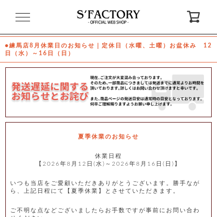
閉
じ
る
●練馬店8月休業日のお知らせ｜定休日（水曜、土曜）お盆休み 12
日（水）～16日（日）
ゲ
ス
ト
様
ロ
会
グ
員
イ
登
ン
録
夏季休業のお知らせ
休業日程
【2026年8月12日(水)～2026年8月16日(日)】
お
ガ
問
気
イ
い
に
ド
合
入
わ
いつも当店をご愛顧いただきありがとうございます。勝手なが
り
せ
ら、上記日程にて【夏季休業】とさせていただきます。
ご不明な点などございましたらお手数ですが事前にお問い合わ