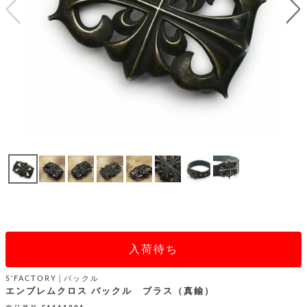
テ
S
限
I
定
ゴ
X
商
T
品
H
リ
S
S
E
A
財
N
イ
L
S
E
布
E
商
ン
品
R
バ
す
O
フ
予
べ
N
約
て
ッ
O
商
ォ
V
長
品
グ
E
財
メ
入
布
2
荷
ウ
ボ
n
短
商
デ
ー
d
入荷待ち
財
品
ィ
ォ
布
バ
シ
ッ
S'FACTORY│バックル
レ
フ
グ
エンブレムクロス バックル ブラス（真鍮）
ァ
ョ
ス