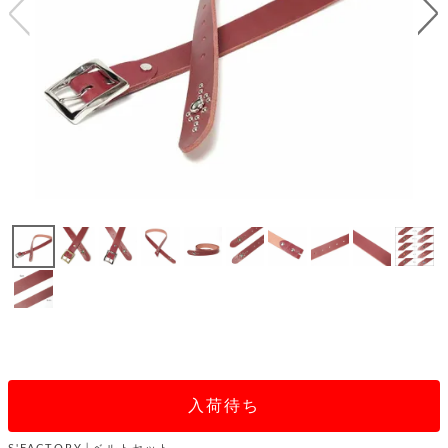
テ
S
限
I
定
ゴ
X
商
T
品
H
リ
S
S
E
A
財
N
イ
L
S
E
布
E
商
ン
品
R
バ
す
O
フ
予
べ
N
約
て
ッ
O
商
ォ
V
長
品
グ
E
財
メ
入
布
2
荷
ウ
ボ
n
短
商
デ
ー
d
財
品
ィ
ォ
布
バ
シ
ッ
入荷待ち
レ
フ
グ
ァ
ョ
ス