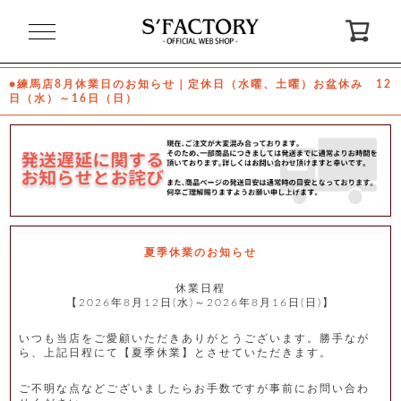
閉
じ
る
●練馬店8月休業日のお知らせ｜定休日（水曜、土曜）お盆休み 12
日（水）～16日（日）
ゲ
ス
ト
様
ロ
会
グ
員
イ
登
ン
録
夏季休業のお知らせ
休業日程
【2026年8月12日(水)～2026年8月16日(日)】
お
ガ
問
気
イ
い
に
ド
合
入
わ
いつも当店をご愛顧いただきありがとうございます。勝手なが
り
せ
ら、上記日程にて【夏季休業】とさせていただきます。
ご不明な点などございましたらお手数ですが事前にお問い合わ