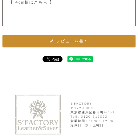
ト
【 4cm幅はこちら 】
ッ
チ
ツ
ク
ェ
レ
ー
服
コ
ス
ン
ン
ネ
チ
飾
キ
ッ
ョ
ー
ク
レビューを書く
リ
洋
コ
レ
ン
服
ン
ス
グ
チ
チ
閉
付
洋
ョ
ェ
じ
き
服
ー
る
ド
ン
シ
ロ
ュ
ッ
ブ
ー
プ
レ
ズ
ハ
ス
ン
レ
帽
S'FACTORY
ド
ッ
子
〒179-0004
ル
ト
東京都練馬区春日町4-1-2
そ
Tell：0120-315023
そ
営業時間：10:00~19:00
の
定休日：水・土曜日
の
他
他
服
パ