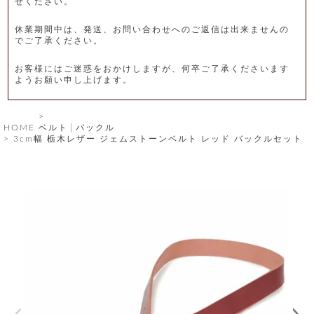
せください。
レ
休業期間中は、発送、お問い合わせへのご返信は出来ませんの
ー
でご了承ください。
ベ
お客様にはご迷惑をおかけしますが、何卒ご了承くださいます
ようお願い申し上げます。
ル
S
HOME
ベルト│バックル
商
'
3cm幅 栃木レザー ジェムストーンベルト レッド バックルセット
F
品
A
C
T
タ
O
R
イ
Y
T
プ
e
l
新
o
カ
商
s
品