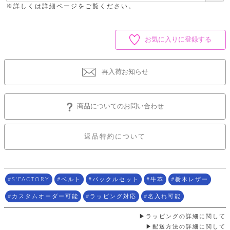
店
ホ
お
須
プ
ッ
※詳しくは詳細ページをご覧ください。
ス
舗
ル
支
)
チ
│
バ
紹
ダ
コ
払
バ
キ
介
ー
イ
い
ッ
ー
ッ
ン
方
お気に入りに登録する
グ
ホ
ケ
ラ
法
ル
ー
ッ
ウ
に
ク
ダ
ス
エ
ピ
つ
再入荷お知らせ
ー
ス
ン
い
ル
着
ト
グ
て
名
せ
バ
刺
チ
替
す
会
ッ
修
商品についてのお問い合わせ
入
え
べ
員
グ
理
れ
財
て
規
ェ
│
布
そ
約
パ
A
ベ
返品特約について
の
に
ー
ス
m
ル
他
つ
ケ
a
ト
バ
い
ン
ー
z
単
ッ
て
ス
o
品
グ
S'FACTORY
ベルト
バックルセット
牛革
栃木レザー
n
会
ア
す
ス
バ
p
社
べ
カスタムオーダー可能
ラッピング対応
名入れ可能
マ
ッ
a
概
て
ク
ホ
ク
y
要
│
ル
ラッピングの詳細に関して
レ
セ
モ
単
特
配送方法の詳細に関して
ザ