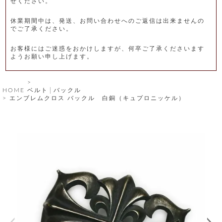
せください。
レ
休業期間中は、発送、お問い合わせへのご返信は出来ませんの
ー
でご了承ください。
ベ
お客様にはご迷惑をおかけしますが、何卒ご了承くださいます
ようお願い申し上げます。
ル
S
HOME
ベルト│バックル
商
'
エンブレムクロス バックル 白銅（キュプロニッケル）
F
品
A
C
T
タ
O
R
イ
Y
T
プ
e
l
新
o
カ
商
s
品