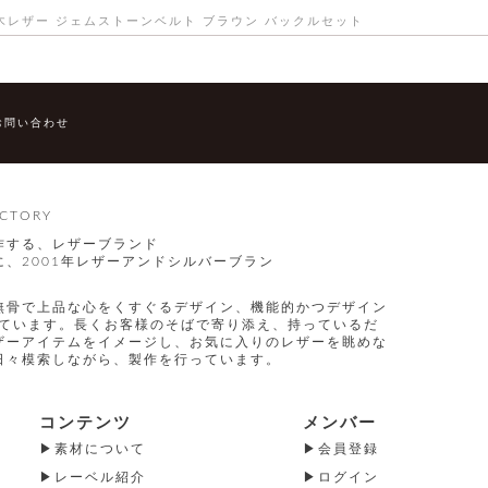
栃木レザー ジェムストーンベルト ブラウン バックルセット
お問い合わせ
CTORY
作する、レザーブランド
、2001年レザーアンドシルバーブラン
無骨で上品な心をくすぐるデザイン、機能的かつデザイン
指しています。長くお客様のそばで寄り添え、持っているだ
ザーアイテムをイメージし、お気に入りのレザーを眺めな
日々模索しながら、製作を行っています。
コンテンツ
メンバー
素材について
会員登録
レーベル紹介
ログイン