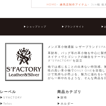
HOME
練馬店制作アイテム
3cm幅 
ショップトップ
ブランドサイト
メンズ革小物通販 レザーブランドS'FA
革財布、バッグ等の革小物を中心に製
ネイティヴとゴシックの融合をテーマに
ド"S'FACTORY"を設立
他では感じることの出来ない特別感、
性の高い革小物でONLY ONEを目
けで気持ちが昂ぶる、魅力に溢れるレ
がら一杯やれるような、そんな商品を
レーベル
商品カテゴリ
S'FACTORY
財布
Telos
ホルダー