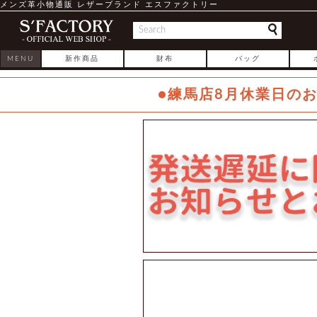
メンズ革小物通販 レザーブランド エスファクトリー
MENU
新作商品
財布
バッグ
●練馬店8月休業日の