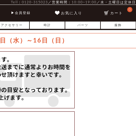
Tell：0120-315023／営業時間：10:00~19:00／水・土曜日は定休日
0
お気に入り
カート
会員登録
アクセサリー
時計
パーツ
服飾
日（水）～16日（日）