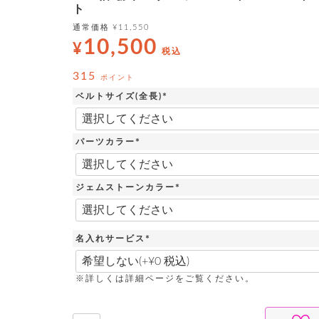
ト
通常価格
¥
11,550
10,500
¥
税込
315
ポイント
ベルトサイズ(全長)
(
必
須
パーツカラー
)
(
必
須
ジェムストーンカラー
)
(
必
須
)
名入れサービス
(
必
須
※詳しくは詳細ページをご覧ください。
)