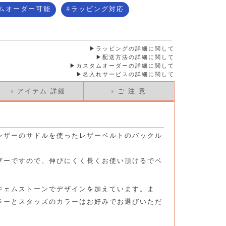
ムオーダー可能
ラッピング対応
ラッピングの詳細に関して
配送方法の詳細に関して
カスタムオーダーの詳細に関して
名入れサービスの詳細に関して
» アイテム 詳細
» ご 注 意
レザーのサドルを使ったレザーベルトのバックル
ザーですので、伸びにくく長くお使い頂けるでベ
ジェムストーンでデザインを加えています。ま
ラーとスタッズのカラーはお好みでお選びいただ