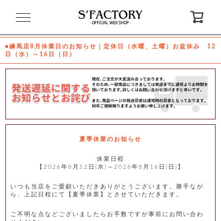
閉
じ
る
●練馬店8月休業日のお知らせ｜定休日（水曜、土曜）お盆休み 12
日（水）～16日（日）
ゲ
ス
ト
様
ロ
会
グ
員
イ
登
ン
録
夏季休業のお知らせ
休業日程
【2026年8月12日(水)～2026年8月16日(日)】
お
ガ
問
気
イ
い
に
ド
合
入
わ
いつも当店をご愛顧いただきありがとうございます。勝手なが
り
せ
ら、上記日程にて【夏季休業】とさせていただきます。
ご不明な点などございましたらお手数ですが事前にお問い合わ