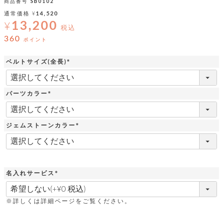
ッ
シ
商品番号
SB0102
ナ
ョ
ン
通常価格
¥
14,520
ー
ル
ト
13,200
¥
ウ
税込
ダ
ご
ォ
ー
360
ホ
ポイント
利
レ
バ
特
用
ッ
ッ
集
ル
ベルトサイズ(全長)
ガ
ト
グ
一
イ
(
覧
バ
必
ド
ダ
ト
イ
須
ー
レ
パーツカラー
カ
お
)
ト
ー
ー
(
ー
問
バ
ベ
必
ズ
い
ッ
須
ル
小
す
ウ
合
グ
ジェムストーンカラー
)
紹
べ
ォ
わ
(
介
て
レ
せ
物
ボ
必
ッ
ス
須
ホ
返
ト
ト
素
)
ベ
す
ル
品
ン
材
べ
ダ
名入れサービス
マ
特
バ
に
て
ル
ー
ネ
約
(
ッ
つ
必
ー
グ
い
キ
そ
送
須
ク
ト
※詳しくは詳細ページをご覧ください。
て
ー
の
)
料
リ
ク
ケ
他
と
ッ
ラ
│
ー