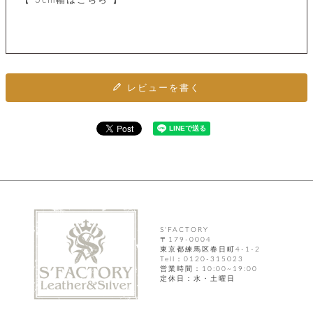
【 3cm幅はこちら 】
ト
ッ
チ
ツ
ク
ェ
レ
ー
服
コ
ス
ン
ン
ネ
チ
飾
キ
ッ
ョ
ー
レビューを書く
ク
リ
洋
コ
レ
ン
服
ン
ス
グ
チ
チ
閉
付
洋
ョ
ェ
じ
き
服
ー
る
ド
ン
シ
ロ
ュ
ッ
ブ
ー
プ
レ
ズ
ハ
ス
ン
レ
帽
S'FACTORY
ド
〒179-0004
ッ
子
東京都練馬区春日町4-1-2
ル
ト
Tell：0120-315023
そ
営業時間：10:00~19:00
そ
の
定休日：水・土曜日
の
他
他
服
パ