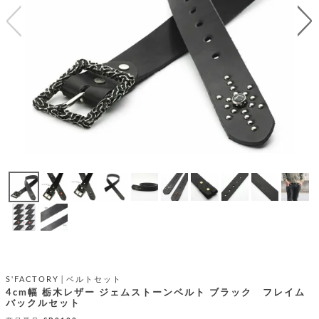
テ
S
限
I
定
ゴ
X
商
T
品
H
リ
S
S
E
A
財
N
イ
L
S
E
布
E
商
ン
品
R
バ
す
O
フ
予
べ
N
約
て
ッ
O
商
ォ
V
長
品
グ
E
財
メ
入
布
2
荷
ウ
ボ
n
短
商
デ
ー
d
財
品
ィ
ォ
布
バ
シ
S'FACTORY│ベルトセット
ッ
レ
フ
4cm幅 栃木レザー ジェムストーンベルト ブラック フレイム
グ
バックルセット
ァ
ョ
ス