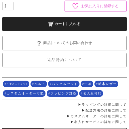
店
ホ
お
プ
ッ
ス
舗
ル
お気に入りに登録する
支
チ
│
バ
紹
ダ
コ
払
バ
キ
介
ー
イ
い
ッ
ー
ッ
ン
方
グ
カートに入れる
ホ
ケ
ラ
法
ル
ー
ッ
ウ
に
ク
ダ
ス
エ
ピ
つ
ー
ス
ン
い
商品についてのお問い合わせ
ル
着
ト
グ
て
名
せ
バ
刺
チ
替
す
会
ッ
修
返品特約について
入
え
べ
員
グ
理
れ
財
て
規
ェ
│
布
そ
約
パ
A
ベ
の
に
ー
ス
m
ル
他
つ
S'FACTORY
ベルト
バックルセット
牛革
栃木レザー
ケ
a
ト
バ
い
ン
ー
z
単
ッ
て
カスタムオーダー可能
ラッピング対応
名入れ可能
ス
o
品
グ
n
会
ア
す
ラッピングの詳細に関して
ス
バ
p
社
べ
マ
配送方法の詳細に関して
ッ
a
概
て
ク
ホ
ク
カスタムオーダーの詳細に関して
y
要
│
ル
名入れサービスの詳細に関して
レ
セ
モ
単
特
ザ