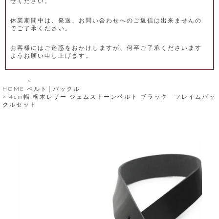
せください。
レ
休業期間中は、発送、お問い合わせへのご返信は出来ませんの
ー
でご了承ください。
ベ
お客様にはご迷惑をおかけしますが、何卒ご了承くださいます
ようお願い申し上げます。
ル
S
HOME
ベルト│バックル
商
'
4cm幅 栃木レザー ジェムストーンベルト ブラック フレイムバッ
F
クルセット
品
A
C
T
タ
O
R
イ
Y
T
プ
e
l
新
o
カ
商
s
品