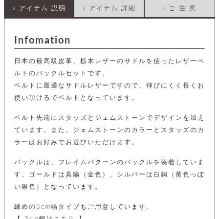
カ
バ
品
定
ー
» アイテム 説明
» アイテム 詳細
» ご 注 意
ス
イ
サ
商
チ
タ
セ
ル
取
ェ
ム
ッ
引
ー
リ
オ
喫
ト
Infomation
法
ン
ー
煙
に
ダ
ー
具
メ
基
日本の最高級皮革、栃木レザーのサドルを使ったレザーベ
ー
タ
づ
ス
時
ルトのバックルセットです。
す
ル
く
テ
名
べ
チ
表
ベルトに最適なサドルレザーですので、伸びにくく長くお
ー
入
て
ェ
計
示
シ
使い頂けるでベルトとなっています。
れ
ー
ョ
リ
サ
個
ン
カ
ナ
す
ン
ー
人
ベルト先端にスタッズとジェムストーンでデザインを加え
リ
べ
グ
ビ
ロ
情
ています。また、ジェムストーンのカラーとスタッズのカ
ー
て
ス
ン
ス
報
ペ
ラーはお好みでお選びいただけます。
グ
の
ポ
腕
ン
チ
タ
取
ー
時
ダ
ェ
り
バックルは、フレイムパターンのバックルを装着していま
チ
計
ン
ー
扱
ム
す。ゴールドは真鍮（金色）、シルバーは白銅（黄色っぽ
ト
ン
そ
い
ベ
ト
い銀色）となっています。
の
ル
パ
ッ
シ
他
ト
プ
ョ
小
の
細めの3cm幅タイプもご用意しています。
ー
ー
物
み
ネ