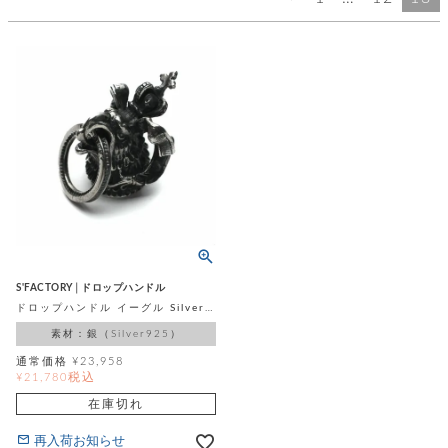
ッ
シ
ナ
ョ
ン
ー
ル
ト
ウ
ダ
ご
ォ
ー
ホ
利
レ
バ
特
用
ッ
ッ
集
ル
ガ
ト
グ
一
イ
覧
バ
ド
ダ
ト
イ
ー
レ
カ
お
ト
ー
ー
ー
問
バ
ベ
ズ
い
ッ
ル
小
す
ウ
合
グ
紹
べ
ォ
わ
介
て
レ
せ
物
ボ
S'FACTORY│ドロップハンドル
ッ
ス
ドロップハンドル イーグル Silver925
ホ
返
ト
ト
素
ベ
す
ル
品
素材：銀（Silver925）
ン
材
べ
ダ
マ
特
バ
に
て
通常価格
¥
23,958
ル
ー
ネ
約
ッ
つ
税込
¥
21,780
ー
グ
い
キ
そ
送
ク
ト
在庫切れ
て
ー
の
料
リ
ク
ケ
他
と
ッ
ラ
再入荷お知らせ
│
ー