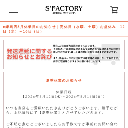
閉
じ
る
●練馬店8月休業日のお知らせ｜定休日（水曜、土曜）お盆休み 12
日（水）～16日（日）
ゲ
ス
ト
様
ロ
会
グ
員
イ
登
ン
録
夏季休業のお知らせ
休業日程
【2026年8月12日(水)～2026年8月16日(日)】
お
ガ
問
気
イ
い
に
ド
合
入
わ
いつも当店をご愛顧いただきありがとうございます。勝手なが
り
せ
ら、上記日程にて【夏季休業】とさせていただきます。
ご不明な点などございましたらお手数ですが事前にお問い合わ