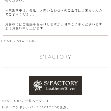
せください。
レ
休業期間中は、発送、お問い合わせへのご返信は出来ませんの
ー
でご了承ください。
ベ
お客様にはご迷惑をおかけしますが、何卒ご了承くださいます
ようお願い申し上げます。
ル
HOME
S’FACTORY
S
商
'
F
S’FACTORY
品
A
C
T
タ
O
R
イ
Y
T
プ
e
l
新
o
S'FACTORYの一覧ページです。
カ
商
s
レザーアンドシルバーS'FACTORYの原点。
品