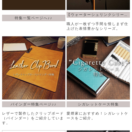
カ
バ
品
定
ー
ス
イ
サ
商
チ
タ
セ
ル
取
ェ
【ウォーターシュリンクシリーズ】
ム
ッ
特集一覧ページへ♪♪
引
ー
リ
オ
喫
ト
職人が一枚ずつ手間を惜しまず仕
法
ン
ー
煙
上げた表情豊かなシリーズ。
に
ダ
ー
具
メ
基
ー
タ
づ
ス
時
す
ル
く
テ
名
べ
チ
表
ー
入
て
ェ
計
示
シ
れ
ー
ョ
リ
サ
個
ン
カ
ナ
す
ン
ー
人
リ
べ
グ
ビ
ロ
情
ー
て
ス
ン
ス
報
ペ
グ
の
ポ
腕
ン
チ
タ
取
ー
時
ダ
ェ
り
チ
計
ン
ー
扱
ム
バインダー特集ページ♪♪
シガレットケース特集
ト
ン
そ
い
ベ
ト
の
レザーで製作したクリップボード
愛煙家におすすめ！シガレットケ
ル
パ
ッ
シ
（バインダー）をご紹介していま
ースをご紹介。
他
ト
プ
ョ
す。
小
の
ー
ー
物
み
ネ