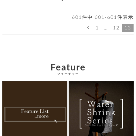
店
ホ
お
プ
ッ
ス
舗
ル
支
チ
│
バ
紹
ダ
コ
払
バ
キ
介
601
件中
601
-
601
件表示
ー
イ
い
ッ
ー
ッ
ン
方
グ
ホ
1
…
12
13
ケ
ラ
法
ル
ー
ッ
ウ
に
ク
ダ
ス
エ
ピ
つ
ー
ス
ン
い
ル
着
ト
グ
て
名
せ
バ
刺
チ
替
す
会
ッ
修
入
Feature
え
べ
員
グ
理
れ
財
て
規
ェ
フューチャー
│
布
そ
約
パ
A
ベ
の
に
ー
ス
m
ル
他
つ
ケ
a
ト
バ
い
ン
ー
z
単
ッ
て
ス
o
品
グ
n
会
ア
す
ス
バ
p
社
べ
マ
ッ
a
概
て
ク
ホ
ク
y
要
│
ル
レ
セ
モ
単
特
ザ