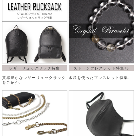
ト
ッ
チ
ツ
ク
ェ
レ
ー
服
コ
ス
ン
ン
ネ
チ
飾
キ
ッ
ョ
ー
ク
リ
洋
コ
レ
ン
服
ン
ス
グ
チ
チ
閉
付
洋
ョ
ェ
じ
き
服
ー
レザーリュックサック特集
ストーンブレスレット特集♪♪
る
ド
ン
シ
ロ
質感豊かなレザーリュックサック
水晶を使ったブレスレット特集。
ュ
ッ
をご紹介。
ブ
ー
プ
レ
ズ
ハ
ス
ン
レ
帽
ド
ッ
子
ル
ト
そ
そ
の
の
他
他
服
パ