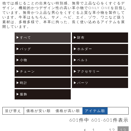
テ
S
他では感じることの出来ない特別感、無骨で上品な心をくすぐるデ
限
I
ザイン、機能的かつデザイン性の高い革小物でONLY ONEを目指し
定
ています。無骨かつ上品な男心をくすぐる上質な革小物を製作して
ゴ
X
商
います。牛革はもちろん、サメ、ヘビ、エイ、ゾウ、ワニなど扱う
T
品
素材は、多種多様で、本革に拘った、長く使い込めるアイテムを展
H
リ
開しています。
S
S
E
A
財
すべて
財布
N
イ
L
S
E
布
バッグ
ホルダー
E
商
ン
品
R
小物
ベルト
バ
す
O
フ
予
べ
N
約
チェーン
アクセサリー
て
ッ
O
商
ォ
V
長
品
時計
パーツ
グ
E
財
メ
入
布
服飾
2
荷
ウ
ボ
n
短
商
デ
ー
d
財
品
ィ
ォ
並び替え
価格が安い順
価格が高い順
アイテム順
布
バ
シ
ッ
レ
601
件中
601
-
601
件表示
フ
グ
ァ
ョ
1
…
12
13
ス