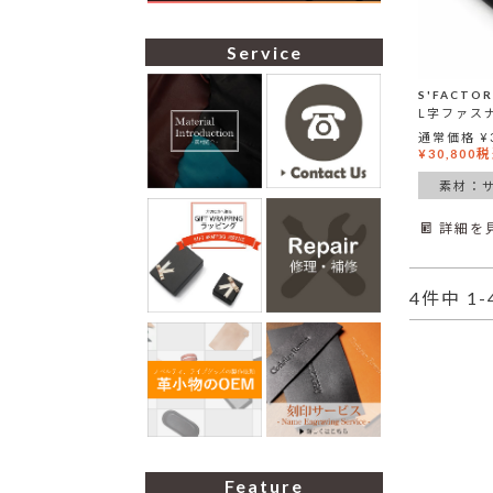
Service
通常価格
¥
税
¥
30,800
素材：
詳細を
4
件中
1
-
Feature