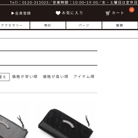
Tell：0120-315023／営業時間：10:00~19:00／水・土曜日は定休日
0
お気に入り
カート
会員登録
アクセサリー
時計
パーツ
服飾
価格が安い順
価格が高い順
アイテム順
替え