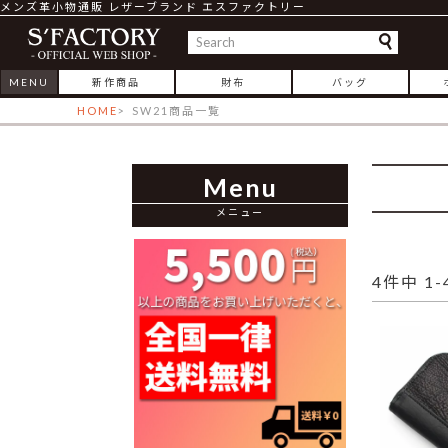
メンズ革小物通販 レザーブランド エスファクトリー
MENU
新作商品
財布
バッグ
HOME
SW21商品一覧
Menu
メニュー
4
件中
1
-