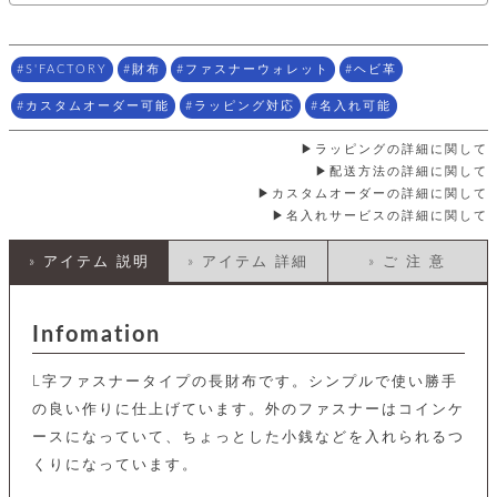
店
ホ
お
プ
ッ
ス
舗
ル
支
チ
│
バ
紹
ダ
コ
払
バ
キ
介
ー
イ
い
ッ
S'FACTORY
財布
ファスナーウォレット
ヘビ革
ー
ッ
ン
方
グ
ホ
ケ
ラ
法
カスタムオーダー可能
ラッピング対応
名入れ可能
ル
ー
ッ
ウ
に
ク
ダ
ス
エ
ピ
つ
ラッピングの詳細に関して
ー
ス
ン
い
ル
配送方法の詳細に関して
着
ト
グ
て
名
カスタムオーダーの詳細に関して
せ
バ
刺
名入れサービスの詳細に関して
チ
替
す
会
ッ
修
入
え
べ
員
グ
理
れ
財
て
規
ェ
» アイテム 説明
» アイテム 詳細
» ご 注 意
│
布
そ
約
パ
A
ベ
の
に
ー
ス
m
ル
他
つ
Infomation
ケ
a
ト
バ
い
ン
ー
z
単
ッ
て
ス
o
品
グ
L字ファスナータイプの長財布です。シンプルで使い勝手
n
会
ア
す
ス
バ
の良い作りに仕上げています。外のファスナーはコインケ
p
社
べ
マ
ッ
a
概
ースになっていて、ちょっとした小銭などを入れられるつ
て
ク
ホ
ク
y
要
くりになっています。
│
ル
レ
セ
モ
単
特
ザ