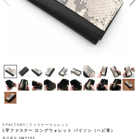
テ
S
限
I
定
ゴ
X
商
T
品
H
リ
S
S
E
A
財
N
イ
L
S
E
布
E
商
ン
品
R
バ
す
O
フ
予
べ
N
約
て
ッ
O
商
ォ
V
長
品
グ
E
財
メ
入
布
2
荷
ウ
ボ
n
短
商
デ
ー
d
財
品
ィ
ォ
布
バ
シ
ッ
S'FACTORY│ファスナーウォレット
レ
フ
グ
L字ファスナー ロングウォレット パイソン（ヘビ革）
ァ
ョ
ス
商品番号
SW2103