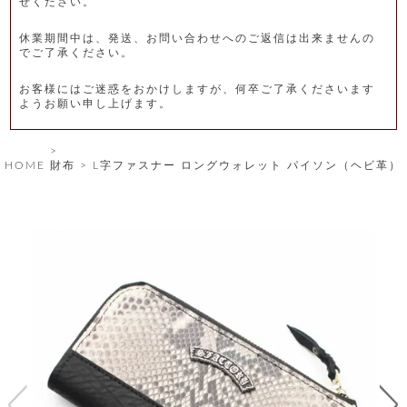
せください。
レ
休業期間中は、発送、お問い合わせへのご返信は出来ませんの
ー
でご了承ください。
ベ
お客様にはご迷惑をおかけしますが、何卒ご了承くださいます
ようお願い申し上げます。
ル
S
HOME
財布
L字ファスナー ロングウォレット パイソン（ヘビ革）
商
'
F
品
A
C
T
タ
O
R
イ
Y
T
プ
e
l
新
o
カ
商
s
品