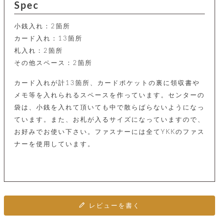
カ
バ
Spec
品
定
ー
ス
イ
サ
商
チ
タ
セ
ル
取
ェ
ム
小銭入れ：2箇所
ッ
引
ー
リ
オ
喫
ト
カード入れ：13箇所
法
ン
ー
煙
に
札入れ：2箇所
ダ
ー
具
メ
基
ー
その他スペース：2箇所
タ
づ
ス
時
す
ル
く
テ
名
べ
カード入れが計13箇所、カードポケットの裏に領収書や
チ
表
ー
入
て
ェ
計
示
メモ等を入れられるスペースを作っています。センターの
シ
れ
ー
ョ
リ
サ
袋は、小銭を入れて頂いても中で散らばらないようになっ
個
ン
カ
ナ
す
ン
ー
人
ています。また、お札が入るサイズになっていますので、
リ
べ
グ
ビ
ロ
情
ー
て
お好みでお使い下さい。ファスナーには全てYKKのファス
ス
ン
ス
報
ペ
グ
の
ナーを使用しています。
ポ
腕
ン
チ
タ
取
ー
時
ダ
ェ
り
チ
計
ン
ー
扱
ム
ト
ン
そ
い
ベ
ト
の
ル
パ
ッ
シ
他
ト
プ
ョ
小
の
レビューを書く
ー
ー
物
み
ネ