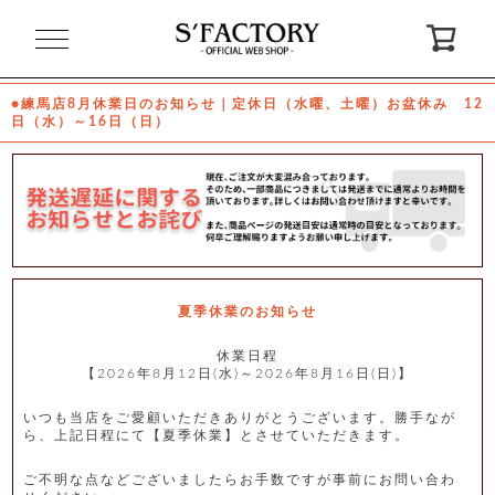
閉
じ
る
●練馬店8月休業日のお知らせ｜定休日（水曜、土曜）お盆休み 12
日（水）～16日（日）
ゲ
ス
ト
様
ロ
会
グ
員
イ
登
ン
録
夏季休業のお知らせ
休業日程
【2026年8月12日(水)～2026年8月16日(日)】
お
ガ
問
気
イ
い
に
ド
合
入
わ
いつも当店をご愛顧いただきありがとうございます。勝手なが
り
せ
ら、上記日程にて【夏季休業】とさせていただきます。
ご不明な点などございましたらお手数ですが事前にお問い合わ