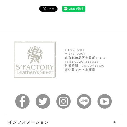
ト
ッ
チ
ツ
ク
ェ
レ
ー
服
コ
ス
ン
ン
ネ
チ
飾
キ
ッ
ョ
ー
ク
リ
洋
コ
レ
ン
服
ン
ス
グ
S'FACTORY
チ
チ
閉
〒179-0004
付
洋
ョ
東京都練馬区春日町4-1-2
ェ
じ
き
服
Tell：0120-315023
ー
る
営業時間：10:00~19:00
ド
ン
シ
定休日：水・土曜日
ロ
ュ
ッ
ブ
ー
プ
レ
ズ
ハ
ス
ン
レ
帽
ド
ッ
子
ル
ト
そ
そ
の
の
他
他
インフォメーション
服
パ