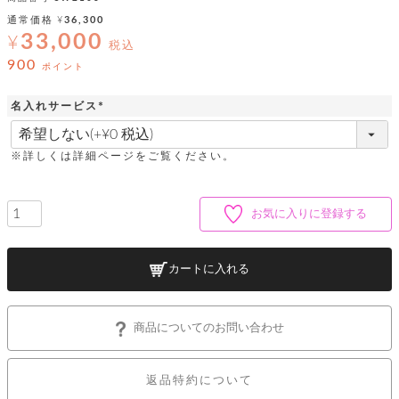
ッ
シ
ナ
ョ
通常価格
¥
36,300
ン
ー
ル
ト
33,000
¥
税込
ウ
ダ
ご
ォ
900
ー
ポイント
ホ
利
レ
バ
特
用
ッ
ッ
集
名入れサービス
ル
ガ
ト
グ
一
(
イ
覧
必
バ
ド
ダ
ト
須
イ
※詳しくは詳細ページをご覧ください。
ー
)
レ
カ
お
ト
ー
ー
ー
問
バ
ベ
ズ
い
ッ
お気に入りに登録する
ル
小
す
ウ
合
グ
紹
べ
ォ
わ
介
て
レ
せ
物
ボ
ッ
ス
カートに入れる
ホ
返
ト
ト
素
ベ
す
ル
品
ン
材
べ
ダ
マ
特
バ
に
て
ル
ー
ネ
約
商品についてのお問い合わせ
ッ
つ
ー
グ
い
キ
そ
送
ク
ト
て
ー
の
料
リ
ク
返品特約について
ケ
他
と
ッ
ラ
│
ー