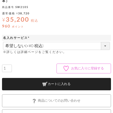
ッ
シ
革）
ナ
ョ
ン
商品番号
SW2105
ー
ル
ト
ウ
通常価格
¥
38,720
ダ
ご
ォ
35,200
¥
ー
ホ
税込
利
レ
バ
特
960
用
ッ
ポイント
ッ
集
ル
ガ
ト
グ
一
イ
覧
名入れサービス
バ
ド
ダ
ト
(
イ
ー
必
レ
カ
お
ト
ー
須
ー
※詳しくは詳細ページをご覧ください。
ー
問
バ
)
ベ
ズ
い
ッ
ル
小
す
ウ
合
グ
紹
べ
ォ
わ
お気に入りに登録する
介
て
レ
せ
物
ボ
ッ
ス
ホ
返
ト
ト
素
ベ
す
ル
品
カートに入れる
ン
材
べ
ダ
マ
特
バ
に
て
ル
ー
ネ
約
ッ
つ
ー
グ
い
キ
そ
送
商品についてのお問い合わせ
ク
ト
て
ー
の
料
リ
ク
ケ
他
と
ッ
ラ
│
ー