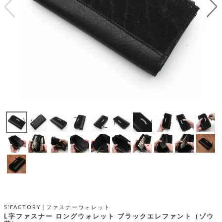
テ
S
限
I
定
ゴ
X
商
T
品
H
リ
S
S
E
A
財
N
イ
L
S
E
布
E
商
ン
品
R
バ
す
O
フ
予
べ
N
約
て
ッ
O
商
ォ
V
長
品
グ
E
財
メ
入
布
2
荷
ウ
ボ
n
短
商
デ
ー
d
財
品
ィ
ォ
布
バ
シ
ッ
レ
フ
S'FACTORY│ファスナーウォレット
グ
ァ
ョ
L字ファスナー ロングウォレット ブラックエレファント（ゾウ
ス