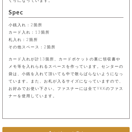
カ
くりになっています。
バ
品
定
ー
ス
イ
サ
商
チ
タ
Spec
セ
ル
取
ェ
ム
ッ
引
ー
リ
オ
喫
ト
法
小銭入れ：2箇所
ン
ー
煙
に
ダ
ー
カード入れ：13箇所
具
メ
基
ー
タ
札入れ：2箇所
づ
ス
時
す
ル
く
テ
その他スペース：2箇所
名
べ
チ
表
ー
入
て
ェ
計
示
シ
カード入れが計13箇所、カードポケットの裏に領収書や
れ
ー
ョ
リ
サ
個
ン
メモ等を入れられるスペースを作っています。センターの
カ
ナ
す
ン
ー
人
リ
べ
袋は、小銭を入れて頂いても中で散らばらないようになっ
グ
ビ
ロ
情
ー
て
ス
ン
ス
ています。また、お札が入るサイズになっていますので、
報
ペ
グ
の
ポ
腕
お好みでお使い下さい。ファスナーには全てYKKのファス
ン
チ
タ
取
ー
時
ダ
ナーを使用しています。
ェ
り
チ
計
ン
ー
扱
ム
ト
ン
そ
い
ベ
ト
の
ル
パ
ッ
シ
他
ト
プ
ョ
小
の
ー
ー
物
み
ネ