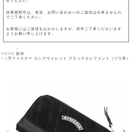
せください。
レ
休業期間中は、発送、お問い合わせへのご返信は出来ませんの
ー
でご了承ください。
ベ
お客様にはご迷惑をおかけしますが、何卒ご了承くださいます
ようお願い申し上げます。
ル
S
HOME
財布
商
'
L字ファスナー ロングウォレット ブラックエレファント（ゾウ革）
F
品
A
C
T
タ
O
R
イ
Y
T
プ
e
l
新
o
カ
商
s
品