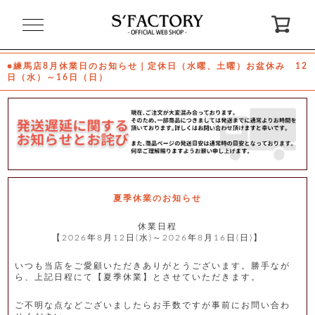
閉
じ
る
●練馬店8月休業日のお知らせ｜定休日（水曜、土曜）お盆休み 12
日（水）～16日（日）
ゲ
ス
ト
様
ロ
会
グ
員
イ
登
ン
録
夏季休業のお知らせ
休業日程
【2026年8月12日(水)～2026年8月16日(日)】
お
ガ
問
気
イ
い
に
ド
合
入
わ
いつも当店をご愛顧いただきありがとうございます。勝手なが
り
せ
ら、上記日程にて【夏季休業】とさせていただきます。
ご不明な点などございましたらお手数ですが事前にお問い合わ