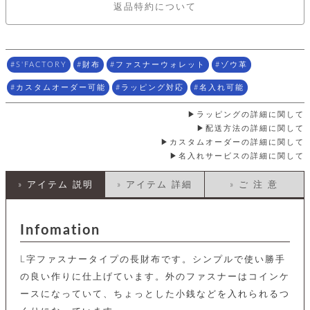
店
ホ
お
プ
ッ
返品特約について
ス
舗
ル
支
チ
│
バ
紹
ダ
コ
払
バ
キ
介
ー
イ
い
ッ
ー
ッ
ン
方
グ
ホ
ケ
ラ
S'FACTORY
財布
ファスナーウォレット
ゾウ革
法
ル
ー
ッ
ウ
に
ク
ダ
カスタムオーダー可能
ラッピング対応
名入れ可能
ス
エ
ピ
つ
ー
ス
ン
い
ル
着
ト
グ
ラッピングの詳細に関して
て
名
せ
バ
配送方法の詳細に関して
刺
チ
替
す
会
ッ
修
カスタムオーダーの詳細に関して
入
え
べ
員
グ
理
名入れサービスの詳細に関して
れ
財
て
規
ェ
│
布
そ
約
パ
A
ベ
» アイテム 説明
» アイテム 詳細
» ご 注 意
の
に
ー
ス
m
ル
他
つ
ケ
a
ト
バ
い
ン
ー
z
単
ッ
て
Infomation
ス
o
品
グ
n
会
ア
す
ス
バ
p
社
L字ファスナータイプの長財布です。シンプルで使い勝手
べ
マ
ッ
a
概
て
ク
の良い作りに仕上げています。外のファスナーはコインケ
ホ
ク
y
要
│
ル
ースになっていて、ちょっとした小銭などを入れられるつ
レ
セ
モ
単
特
ザ