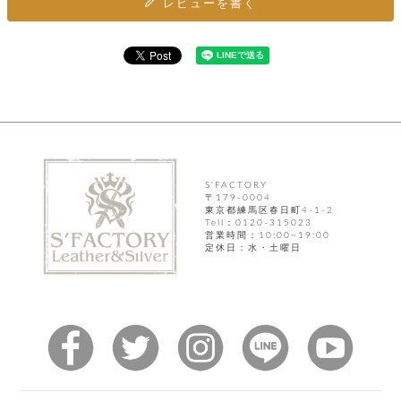
ト
レビューを書く
ッ
チ
ツ
ク
ェ
レ
ー
服
コ
ス
ン
ン
ネ
チ
飾
キ
ッ
ョ
ー
ク
リ
洋
コ
レ
ン
服
ン
ス
グ
チ
チ
閉
付
洋
ョ
ェ
S'FACTORY
じ
き
服
〒179-0004
ー
る
ド
東京都練馬区春日町4-1-2
ン
シ
Tell：0120-315023
ロ
ュ
営業時間：10:00~19:00
ッ
ブ
定休日：水・土曜日
ー
プ
レ
ズ
ハ
ス
ン
レ
帽
ド
ッ
子
ル
ト
そ
そ
の
の
他
他
服
パ