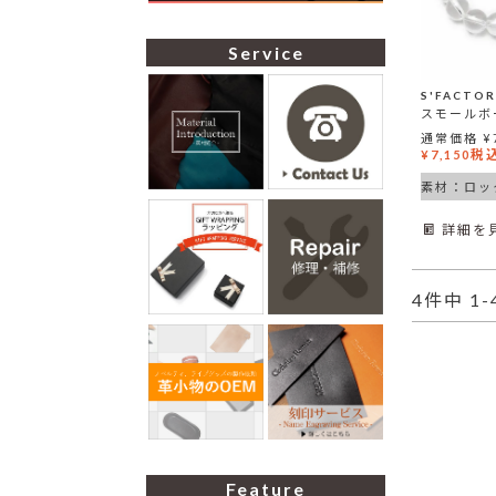
Service
S'FACT
通常価格
¥
税
¥
7,150
詳細を
4
件中
1
-
Feature