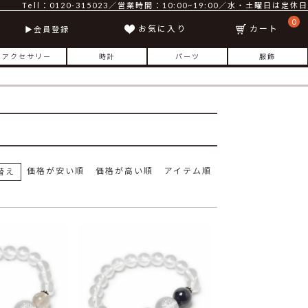
Tell：0120-315023／営業時間：10:00~19:00／水・土曜日は定休日
0
お気に入り
カート
会員登録
アクセサリー
時計
パーツ
服飾
価格が安い順
価格が高い順
アイテム順
替え