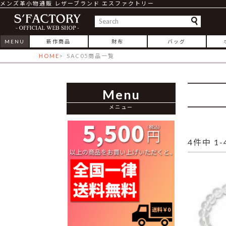
メンズ革小物通販 レザーブランド エスファクトリー
MENU
新作商品
財布
バッグ
HOME
SAC05商品一覧
Menu
メニュー
4
件中
1
-