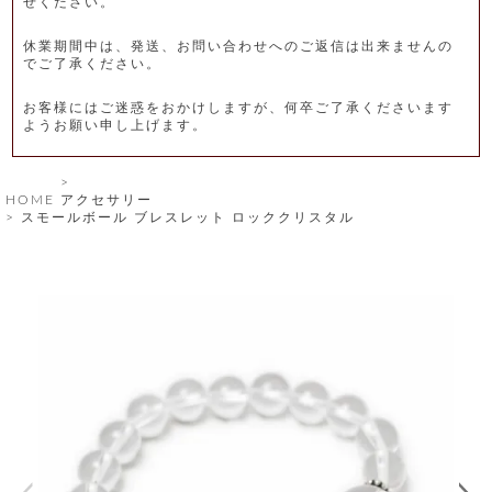
せください。
レ
休業期間中は、発送、お問い合わせへのご返信は出来ませんの
ー
でご了承ください。
ベ
お客様にはご迷惑をおかけしますが、何卒ご了承くださいます
ようお願い申し上げます。
ル
S
HOME
アクセサリー
商
'
スモールボール ブレスレット ロッククリスタル
F
品
A
C
T
タ
O
R
イ
Y
T
プ
e
l
新
o
カ
商
s
品