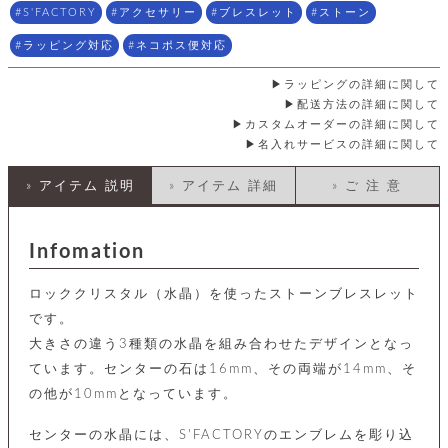
店
ホ
お
プ
ッ
S'FACTORY
アクセサリー
ブレスレット
ストーン
ス
舗
ル
支
チ
│
バ
紹
ダ
コ
払
バ
ラッピング対応
ネコポス便対応
キ
介
ー
イ
い
ッ
ー
ッ
ン
方
グ
ラッピングの詳細に関して
ホ
ケ
ラ
法
配送方法の詳細に関して
ル
ー
ッ
ウ
に
ク
ダ
カスタムオーダーの詳細に関して
ス
エ
ピ
つ
ー
名入れサービスの詳細に関して
ス
ン
い
ル
着
ト
グ
て
名
せ
バ
» アイテム 説明
» アイテム 詳細
» ご 注 意
刺
チ
替
す
会
ッ
修
入
え
べ
員
グ
理
れ
財
て
規
ェ
│
Infomation
布
そ
約
パ
A
ベ
の
に
ー
ス
m
ル
他
つ
ロッククリスタル（水晶）を使ったストーンブレスレット
ケ
a
ト
バ
い
ン
ー
z
単
です。
ッ
て
ス
o
品
グ
大きさの違う3種類の水晶を組み合わせたデザインとなっ
n
会
ア
す
ス
バ
ています。センターの石は16mm、その両端が14mm、そ
p
社
べ
マ
ッ
a
概
の他が10mmとなっています。
て
ク
ホ
ク
y
要
│
ル
レ
センターの水晶には、S'FACTORYのエンブレムを彫り込
セ
モ
単
特
ザ