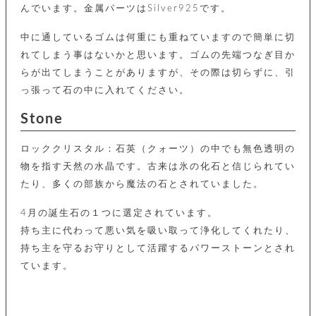
カ
バ
品
定
んでいます。金属パーツはSilver925です。
ー
ス
イ
サ
商
チ
タ
セ
ル
取
ェ
中に通しているゴムは何重にも重ねていますので簡単に切
ム
ッ
引
ー
リ
オ
喫
ト
れてしまう事はないかと思います。ゴムの先端つなぎ目か
法
ン
ー
煙
に
らが出てしまうことがありますが、その際は切らずに、引
ダ
ー
具
メ
基
ー
っ張って石の中に入れてください。
タ
づ
ス
時
す
ル
く
テ
Stone
名
べ
チ
表
ー
入
て
ェ
計
示
シ
れ
ー
ロッククリスタル：石英（クォーツ）の中でも無色透明の
ョ
リ
サ
個
ン
カ
ナ
す
物を指す天然の水晶です。古来は氷の化石と信じられてい
ン
ー
人
リ
べ
グ
ビ
ロ
情
たり、多くの部族から魔法の石とされていました。
ー
て
ス
ン
ス
報
ペ
グ
の
ポ
腕
4月の誕生石の１つに選定されています。
ン
チ
タ
取
ー
時
ダ
持ち主に代わって悪い気を吸い取って浄化してくれたり、
ェ
り
チ
計
ン
ー
扱
ム
持ち主を守るお守りとして活躍するパワーストーンとされ
ト
ン
そ
い
ベ
ト
ています。
の
ル
パ
ッ
シ
他
ト
プ
ョ
小
の
ー
ー
物
み
ネ