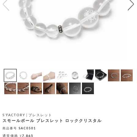
テ
S
限
I
定
ゴ
X
商
T
品
H
リ
S
S
E
A
財
N
イ
L
S
E
布
E
商
ン
品
R
バ
す
O
フ
予
べ
N
約
て
ッ
O
商
ォ
V
長
品
グ
E
財
メ
入
布
2
荷
ウ
ボ
n
短
商
デ
ー
d
財
品
ィ
ォ
S'FACTORY│ブレスレット
布
バ
シ
スモールボール ブレスレット ロッククリスタル
ッ
レ
フ
グ
商品番号
SAC0501
ァ
ョ
通常価格
¥
7,865
ス