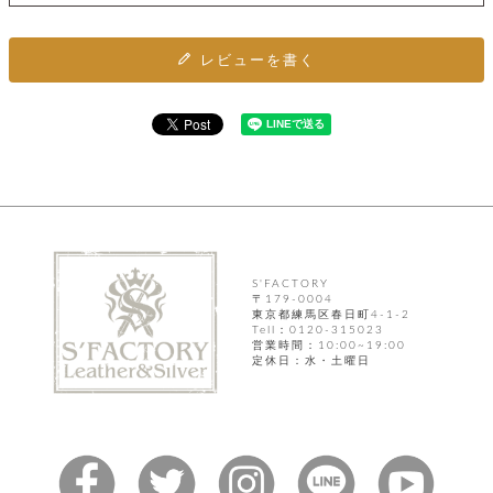
ト
ッ
チ
ツ
ク
ェ
レ
ー
レビューを書く
服
コ
ス
ン
ン
ネ
チ
飾
キ
ッ
ョ
ー
ク
リ
洋
コ
レ
ン
服
ン
ス
グ
チ
チ
閉
付
洋
ョ
ェ
じ
き
服
ー
る
ド
ン
シ
ロ
S'FACTORY
ュ
ッ
ブ
〒179-0004
ー
東京都練馬区春日町4-1-2
プ
レ
ズ
Tell：0120-315023
ハ
ス
営業時間：10:00~19:00
ン
レ
定休日：水・土曜日
帽
ド
ッ
子
ル
ト
そ
そ
の
の
他
他
服
パ