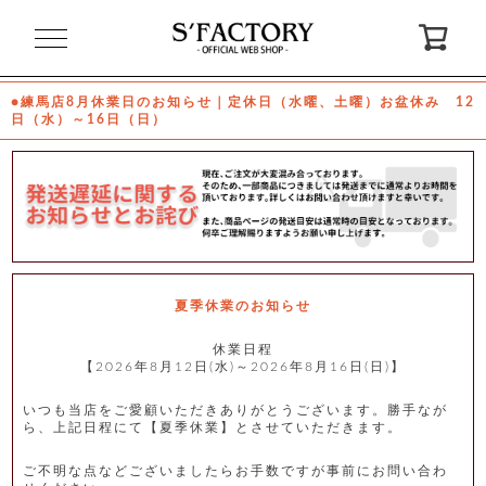
閉
じ
る
●練馬店8月休業日のお知らせ｜定休日（水曜、土曜）お盆休み 12
日（水）～16日（日）
ゲ
ス
ト
様
ロ
会
グ
員
イ
登
ン
録
夏季休業のお知らせ
休業日程
【2026年8月12日(水)～2026年8月16日(日)】
お
ガ
問
気
イ
い
に
ド
合
入
わ
いつも当店をご愛顧いただきありがとうございます。勝手なが
り
せ
ら、上記日程にて【夏季休業】とさせていただきます。
ご不明な点などございましたらお手数ですが事前にお問い合わ