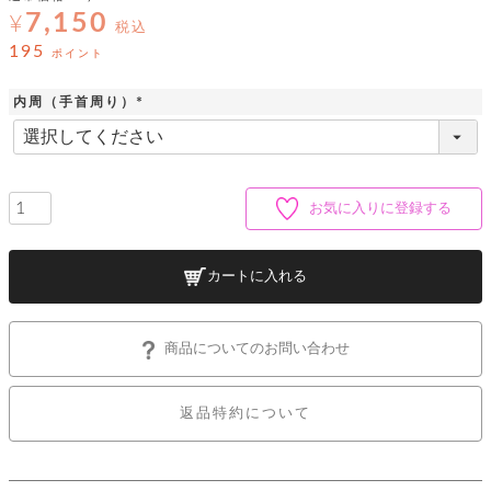
ッ
シ
7,150
ナ
¥
ョ
税込
ン
ー
ル
ト
195
ポイント
ウ
ダ
ご
ォ
ー
ホ
利
レ
内周（手首周り）
バ
特
用
ッ
ッ
集
(
ル
ガ
ト
必
グ
一
イ
須
覧
バ
ド
ダ
ト
)
イ
ー
レ
お気に入りに登録する
カ
お
ト
ー
ー
ー
問
バ
ベ
ズ
い
ッ
ル
小
す
ウ
合
グ
カートに入れる
紹
べ
ォ
わ
介
て
レ
せ
物
ボ
ッ
ス
ホ
返
ト
ト
素
商品についてのお問い合わせ
ベ
す
ル
品
ン
材
べ
ダ
マ
特
バ
に
て
ル
ー
ネ
約
ッ
つ
返品特約について
ー
グ
い
キ
そ
送
ク
ト
て
ー
の
料
リ
ク
ケ
他
と
ッ
ラ
│
ー