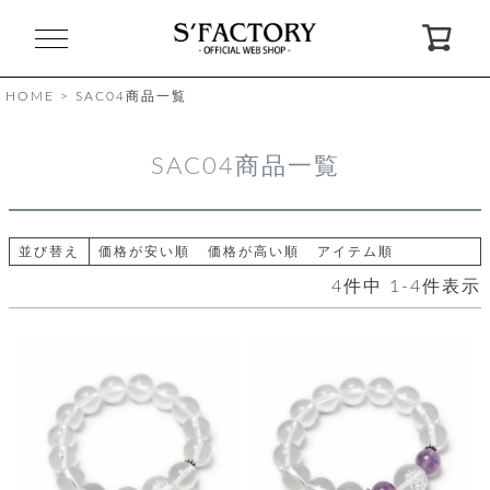
閉
じ
る
HOME
SAC04商品一覧
ゲ
SAC04商品一覧
ス
ト
様
ロ
会
並び替え
価格が安い順
価格が高い順
アイテム順
グ
員
4
件中
1
-
4
件表示
イ
登
ン
録
お
ガ
問
気
イ
い
に
ド
合
入
わ
り
せ