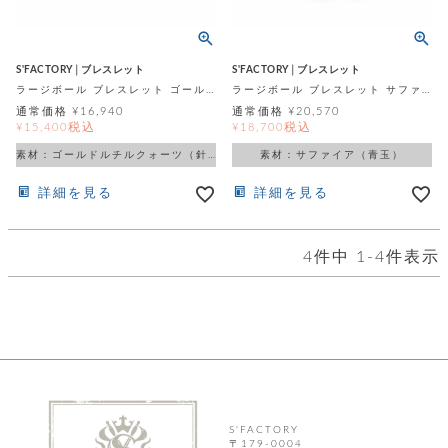
テ
S
限
I
定
ゴ
X
商
T
S'FACTORY│ブレスレット
S'FACTORY│ブレスレット
品
H
リ
ラージボール ブレスレット ゴールドルチルクォーツ
ラージボール ブレスレット サファイア
S
S
通常価格
¥
16,940
通常価格
¥
20,570
E
A
財
税込
税込
¥
15,400
¥
18,700
N
イ
L
S
素材：ゴールドルチルクォーツ（針水晶）
素材：サファイア（青玉）
E
布
E
商
ン
詳細を見る
詳細を見る
品
R
バ
す
O
フ
予
べ
N
約
て
ッ
4
件中
1
-
4
件表示
O
商
ォ
V
長
品
グ
E
財
メ
入
布
2
荷
ウ
ボ
n
短
商
デ
ー
d
財
品
ィ
ォ
布
バ
シ
ッ
レ
フ
グ
ァ
S'FACTORY
ョ
〒179-0004
ス