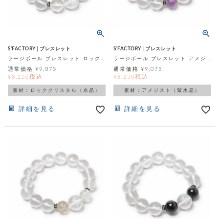
レ
ー
ベ
S'FACTORY│ブレスレット
S'FACTORY│ブレスレット
ラージボール ブレスレット ロッククリスタル
ラージボール ブレスレット アメジスト
ル
通常価格
¥
9,075
通常価格
¥
9,075
税込
税込
¥
8,250
¥
8,250
S
素材：ロッククリスタル（水晶）
素材：アメジスト（紫水晶）
商
'
F
詳細を見る
詳細を見る
品
A
C
T
タ
O
R
イ
Y
T
プ
e
l
新
o
カ
商
s
品