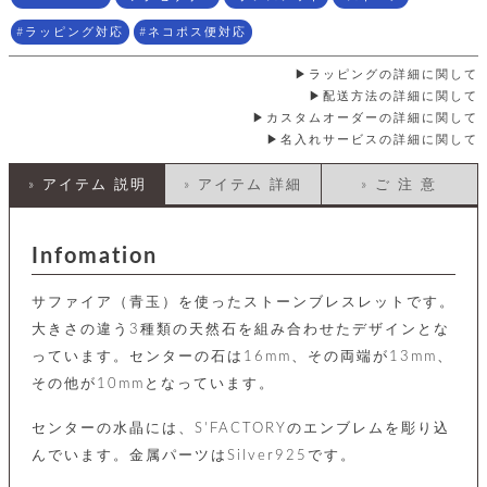
店
ホ
お
プ
ッ
ス
舗
ル
支
チ
ラッピング対応
ネコポス便対応
│
バ
紹
ダ
コ
払
バ
キ
介
ー
イ
い
ッ
ラッピングの詳細に関して
ー
ッ
ン
方
グ
ホ
配送方法の詳細に関して
ケ
ラ
法
ル
カスタムオーダーの詳細に関して
ー
ッ
ウ
に
ク
ダ
名入れサービスの詳細に関して
ス
エ
ピ
つ
ー
ス
ン
い
ル
着
ト
グ
て
» アイテム 説明
» アイテム 詳細
» ご 注 意
名
せ
バ
刺
チ
替
す
会
ッ
修
入
え
べ
員
グ
理
れ
Infomation
財
て
規
ェ
│
布
そ
約
パ
A
ベ
の
に
ー
サファイア（青玉）を使ったストーンブレスレットです。
ス
m
ル
他
つ
ケ
a
ト
大きさの違う3種類の天然石を組み合わせたデザインとな
バ
い
ン
ー
z
単
ッ
て
っています。センターの石は16mm、その両端が13mm、
ス
o
品
グ
その他が10mmとなっています。
n
会
ア
す
ス
バ
p
社
べ
マ
ッ
a
概
センターの水晶には、S'FACTORYのエンブレムを彫り込
て
ク
ホ
ク
y
要
んでいます。金属パーツはSilver925です。
│
ル
レ
セ
モ
単
特
ザ