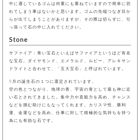
カ
バ
品
定
中に通しているゴムは何重にも重ねていますので簡単に切
ー
ス
イ
サ
商
チ
タ
れてしまう事はないかと思います。ゴムの先端つなぎ目か
セ
ル
取
ェ
ム
ッ
らが出てしまうことがありますが、その際は切らずに、引
引
ー
リ
オ
喫
ト
法
ン
っ張って石の中に入れてください。
ー
煙
に
ダ
ー
具
メ
基
Stone
ー
タ
づ
ス
時
す
ル
く
テ
名
べ
サファイア：青い宝石といえばサファイアというほど有名
チ
表
ー
入
て
ェ
計
示
な宝石。ダイヤモンド、エメラルド、ルビー、アレキサン
シ
れ
ー
ョ
リ
サ
ドライトと合わせて、「五大宝石」と呼ばれています。
個
ン
カ
ナ
す
ン
ー
人
リ
べ
グ
ビ
ロ
情
9月の誕生石の１つに選定されています。
ー
て
ス
ン
ス
報
ペ
空の色とつながり、地球の青、宇宙の青として最も神に近
グ
の
ポ
腕
ン
チ
タ
い石とされてきました。集中力や直観力を高め、チャンス
取
ー
時
ダ
ェ
り
チ
計
などを掴む助けにもなってくれます。カリスマ性、勝利
ン
ー
扱
ム
ト
運、金運などを高め、仕事に対して積極的な気持ちを持つ
ン
そ
い
ベ
ト
の
ル
為にも有効な石です。
パ
ッ
シ
他
ト
プ
ョ
小
の
ー
ー
物
み
ネ