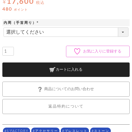
17,600
ッ
¥
シ
税込
ナ
ョ
ン
480
ポイント
ー
ル
ト
ウ
ダ
ご
ォ
ー
内周（手首周り）
ホ
利
レ
バ
特
(
用
ッ
ッ
集
必
ル
ガ
ト
須
グ
一
イ
)
覧
バ
ド
ダ
ト
イ
お気に入りに登録する
ー
レ
カ
お
ト
ー
ー
ー
問
バ
ベ
ズ
い
ッ
カートに入れる
ル
小
す
ウ
合
グ
紹
べ
ォ
わ
介
て
レ
せ
物
ボ
ッ
ス
商品についてのお問い合わせ
ホ
返
ト
ト
素
ベ
す
ル
品
ン
材
べ
ダ
マ
特
バ
に
て
返品特約について
ル
ー
ネ
約
ッ
つ
ー
グ
い
キ
そ
送
ク
ト
て
ー
の
料
リ
ク
ケ
他
と
ッ
ラ
│
S'FACTORY
アクセサリー
ブレスレット
ストーン
ー