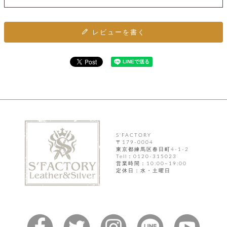
ト
ッ
チ
ツ
ク
ェ
レ
ー
服
レビューを書く
コ
ス
ン
ン
ネ
チ
飾
キ
ッ
ョ
ー
ク
リ
洋
コ
レ
ン
服
ン
ス
グ
チ
チ
閉
付
洋
ョ
ェ
じ
き
服
ー
る
ド
ン
シ
ロ
ュ
S'FACTORY
ッ
ブ
ー
〒179-0004
プ
レ
東京都練馬区春日町4-1-2
ズ
ハ
ス
Tell：0120-315023
営業時間：10:00~19:00
ン
レ
帽
定休日：水・土曜日
ド
ッ
子
ル
ト
そ
そ
の
の
他
他
服
パ