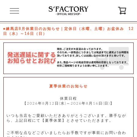
閉
じ
る
●練馬店8月休業日のお知らせ｜定休日（水曜、土曜）お盆休み 12
日（水）～16日（日）
ゲ
ス
ト
様
ロ
会
グ
員
イ
登
ン
録
夏季休業のお知らせ
休業日程
【2026年8月12日(水)～2026年8月16日(日)】
お
ガ
問
気
イ
い
に
ド
合
入
わ
いつも当店をご愛顧いただきありがとうございます。勝手なが
り
せ
ら、上記日程にて【夏季休業】とさせていただきます。
ご不明な点などございましたらお手数ですが事前にお問い合わ