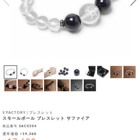
テ
S
限
I
定
ゴ
X
商
T
品
H
リ
S
S
E
A
財
N
イ
L
S
E
布
E
商
ン
品
R
バ
す
O
フ
予
べ
N
約
て
ッ
O
商
ォ
V
長
品
グ
E
財
メ
入
布
2
荷
ウ
ボ
n
短
商
デ
ー
d
S'FACTORY│ブレスレット
財
品
ィ
ォ
スモールボール ブレスレット サファイア
布
バ
シ
ッ
商品番号
SAC0504
レ
フ
グ
ァ
通常価格
¥
19,360
ョ
ス