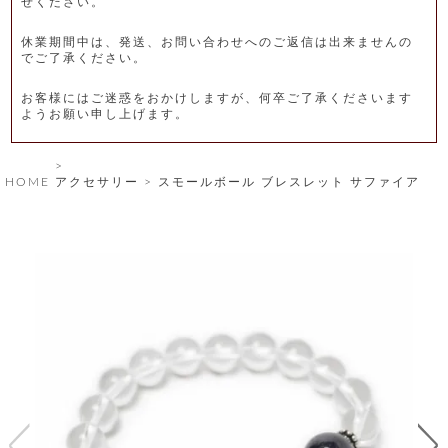
せください。
レ
休業期間中は、発送、お問い合わせへのご返信は出来ませんの
ー
でご了承ください。
ベ
お客様にはご迷惑をおかけしますが、何卒ご了承くださいます
ようお願い申し上げます。
ル
S
HOME
アクセサリー
スモールボール ブレスレット サファイア
商
'
F
品
A
C
T
タ
O
R
イ
Y
T
プ
e
l
新
o
カ
商
s
品