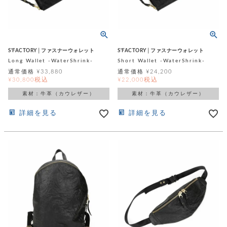
レ
ー
ベ
S'FACTORY│ファスナーウォレット
S'FACTORY│ファスナーウォレット
Long Wallet -WaterShrink-
Short Wallet -WaterShrink-
ル
通常価格
¥
33,880
通常価格
¥
24,200
税込
税込
¥
30,800
¥
22,000
S
素材：牛革（カウレザー）
素材：牛革（カウレザー）
商
'
F
詳細を見る
詳細を見る
品
A
C
T
タ
O
R
イ
Y
T
プ
e
l
新
o
カ
商
s
品