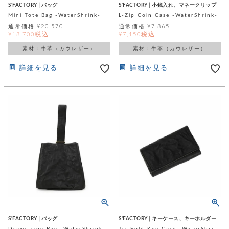
店
ホ
お
プ
ッ
S'FACTORY│バッグ
S'FACTORY│小銭入れ、マネークリップ
ス
舗
ル
支
チ
Mini Tote Bag -WaterShrink-
L-Zip Coin Case -WaterShrink-
│
バ
紹
ダ
コ
払
バ
キ
通常価格
¥
20,570
通常価格
¥
7,865
介
ー
イ
い
ッ
税込
税込
¥
18,700
¥
7,150
ー
ッ
ン
方
グ
ホ
ケ
ラ
法
素材：牛革（カウレザー）
素材：牛革（カウレザー）
ル
ー
ッ
ウ
に
ク
ダ
ス
エ
ピ
つ
詳細を見る
詳細を見る
ー
ス
ン
い
ル
着
ト
グ
て
名
せ
バ
刺
チ
替
す
会
ッ
修
入
え
べ
員
グ
理
れ
財
て
規
ェ
│
布
そ
約
パ
A
ベ
の
に
ー
ス
m
ル
他
つ
ケ
a
ト
バ
い
ン
ー
z
単
ッ
て
ス
o
品
グ
n
会
ア
す
ス
バ
p
社
べ
マ
ッ
a
概
て
ク
ホ
ク
y
要
│
ル
レ
S'FACTORY│バッグ
S'FACTORY│キーケース、キーホルダー
セ
モ
単
特
ザ