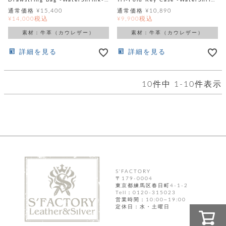
カ
Drawstring Bag -WaterShrink-（巾着）
Tri-Fold Key Case -WaterShrink-
バ
品
定
ー
ス
通常価格
¥
15,400
通常価格
¥
10,890
イ
サ
商
チ
タ
税込
税込
¥
14,000
¥
9,900
セ
ル
取
ェ
ム
ッ
引
素材：牛革（カウレザー）
素材：牛革（カウレザー）
ー
リ
オ
喫
ト
法
ン
ー
煙
に
詳細を見る
詳細を見る
ダ
ー
具
メ
基
ー
タ
づ
ス
時
す
ル
く
テ
10
件中
1
-
10
件表示
名
べ
チ
表
ー
入
て
ェ
計
示
シ
れ
ー
ョ
リ
サ
個
ン
カ
ナ
す
ン
ー
人
リ
べ
グ
ビ
ロ
情
ー
て
ス
ン
ス
報
ペ
グ
の
ポ
腕
ン
チ
タ
取
ー
時
ダ
ェ
り
チ
計
ン
S'FACTORY
ー
扱
ム
〒179-0004
ト
ン
そ
い
ベ
東京都練馬区春日町4-1-2
ト
Tell：0120-315023
の
ル
パ
ッ
シ
営業時間：10:00~19:00
他
ト
定休日：水・土曜日
プ
ョ
小
の
ー
ー
物
み
ネ