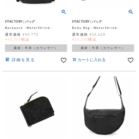
テ
S
限
I
定
ゴ
X
商
T
S'FACTORY│バッグ
S'FACTORY│バッグ
品
H
リ
Backpack -WaterShrink-
Body Bag -WaterShrink-
S
S
通常価格
¥
44,770
通常価格
¥
26,620
E
A
財
税込
税込
¥
40,700
¥
24,200
N
イ
L
S
素材：牛革（カウレザー）
素材：牛革（カウレザー）
E
布
E
商
ン
詳細を見る
カートに入れる
品
R
バ
す
O
フ
予
べ
N
約
て
ッ
O
商
ォ
V
長
品
グ
E
財
メ
入
布
2
荷
ウ
ボ
n
短
商
デ
ー
d
財
品
ィ
ォ
布
バ
シ
ッ
レ
フ
グ
ァ
ョ
ス