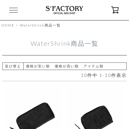
閉
じ
る
HOME
WaterShrink商品一覧
ゲ
WaterShrink商品一覧
ス
ト
様
ロ
会
並び替え
価格が安い順
価格が高い順
アイテム順
グ
員
10
件中
1
-
10
件表示
イ
登
ン
録
お
ガ
問
気
イ
い
に
ド
合
入
わ
り
せ