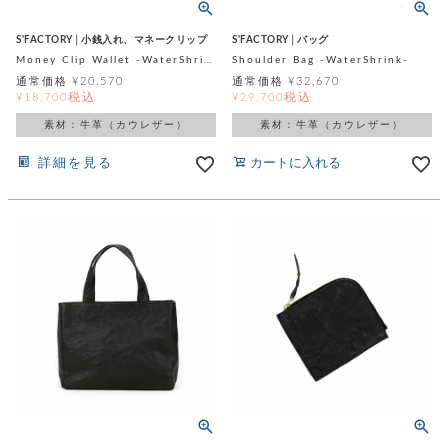
ッ
シ
ナ
ョ
ン
ー
ル
ト
S'FACTORY│小銭入れ、マネークリップ
S'FACTORY│バッグ
ウ
ダ
Money Clip Wallet -WaterShrink-
Shoulder Bag -WaterShrink-
ご
ォ
ー
ホ
通常価格
¥
20,570
通常価格
¥
32,670
利
レ
バ
特
税込
税込
¥
18,700
¥
29,700
用
ッ
ッ
集
ル
ガ
ト
素材：牛革（カウレザー）
素材：牛革（カウレザー）
グ
一
イ
覧
バ
ド
ダ
ト
詳細を見る
カートに入れる
イ
ー
レ
カ
お
ト
ー
ー
ー
問
バ
ベ
ズ
い
ッ
ル
小
す
ウ
合
グ
紹
べ
ォ
わ
介
て
レ
せ
物
ボ
ッ
ス
ホ
返
ト
ト
素
ベ
す
ル
品
ン
材
べ
ダ
マ
特
バ
に
て
ル
ー
ネ
約
ッ
つ
ー
グ
い
キ
そ
送
ク
ト
て
ー
の
料
リ
ク
ケ
他
と
ッ
ラ
│
ー