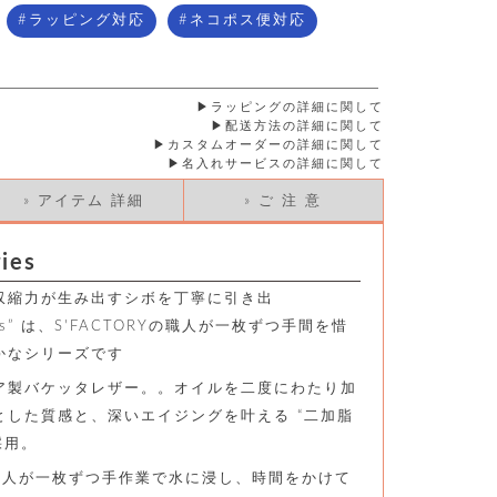
ラッピング対応
ネコポス便対応
ラッピングの詳細に関して
配送方法の詳細に関して
カスタムオーダーの詳細に関して
名入れサービスの詳細に関して
» アイテム 詳細
» ご 注 意
ies
収縮力が生み出すシボを丁寧に引き出
eries” は、S'FACTORYの職人が一枚ずつ手間を惜
かなシリーズです
ア製バケッタレザー。。オイルを二度にわたり加
とした質感と、深いエイジングを叶える “二加脂
採用。
Yの職人が一枚ずつ手作業で水に浸し、時間をかけて