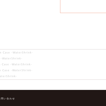
in Case -WaterShrink-
 -WaterShrink-
n Case -WaterShrink-
n Case -WaterShrink-
aterShrink-
お問い合わせ