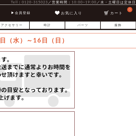
Tell：0120-315023／営業時間：10:00~19:00／水・土曜日は定休日
0
お気に入り
カート
会員登録
アクセサリー
時計
パーツ
服飾
日（水）～16日（日）