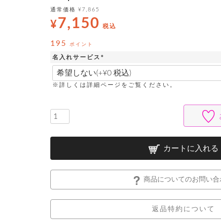
通常価格
¥
7,865
7,150
¥
税込
195
ポイント
名入れサービス
(
必
須
※詳しくは詳細ページをご覧ください。
)
カートに入れる
商品についてのお問い合
返品特約について