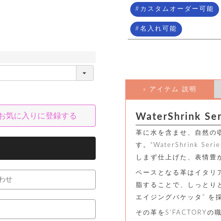
カスタムオーダー可能
名入れ可能
» アイテム 説明
お気に入りに登録する
WaterShrink Ser
革に水を含ませ、自然の
す。“WaterShrink S
しまず仕上げた、表情豊
ベースとなる革はイタリ
わせ
脂することで、しっとり
エイジングバケッタ” を
その革をS'FACTOR