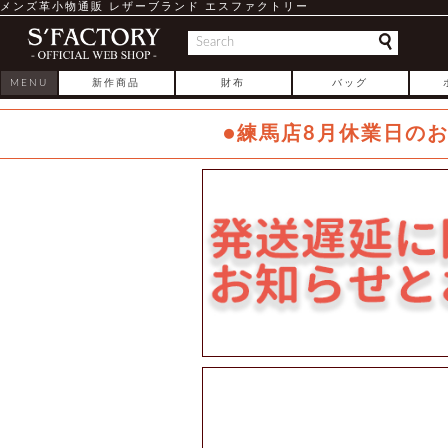
メンズ革小物通販 レザーブランド エスファクトリー
MENU
新作商品
財布
バッグ
●練馬店8月休業日の