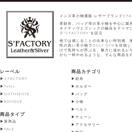
メンズ革小物通販 レザーブランドS'FA
革財布、バッグ等の革小物を中心に製
ネイティヴとゴシックの融合をテーマに
ド"S'FACTORY"を設立
他では感じることの出来ない特別感、
性の高い革小物でONLY ONEを目
けで気持ちが昂ぶる、魅力に溢れるレ
がら一杯やれるような、そんな商品を
レーベル
商品カテゴリ
S'FACTORY
財布
Telos
ホルダー
SIXTHSENSE
バッグ
RONOVE
小物
ベルト
商品タイプ
チェーン
新商品
アクセサリー
SALE