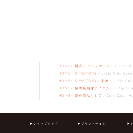
HOME
財布
コインケース
L-Zip Co
HOME
S’FACTORY
L-Zip Coin Case
HOME
S’FACTORY
財布
L-Zip Coi
HOME
練馬店制作アイテム
L-Zip Coi
HOME
新作商品
L-Zip Coin Case -W
ショップトップ
ブランドサイト