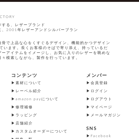
CTORY
作する、レザーブランド
、2001年レザーアンドシルバーブラン
無骨で上品な心をくすぐるデザイン、機能的かつデザイン
指しています。長くお客様のそばで寄り添え、持っているだ
ザーアイテムをイメージし、お気に入りのレザーを眺めな
日々模索しながら、製作を行っています。
コンテンツ
メンバー
素材について
会員登録
レーベル紹介
ログイン
amazon payについて
ログアウト
修理補修
マイページ
ラッピング
メールマガジン
店舗紹介
SNS
カスタムオーダーについて
Facebook