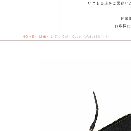
いつも当店をご愛顧い
ご
休業
お客様に
HOME
財布
L-Zip Coin Case -WaterShrink-