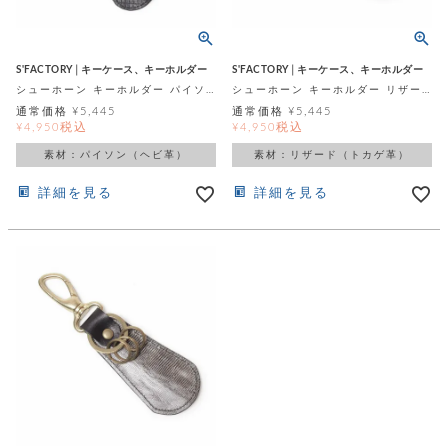
テ
S
限
I
定
ゴ
X
商
T
S'FACTORY│キーケース、キーホルダー
S'FACTORY│キーケース、キーホルダー
品
H
リ
シューホーン キーホルダー パイソン
シューホーン キーホルダー リザード（トカゲ革）
S
S
通常価格
¥
5,445
通常価格
¥
5,445
E
A
財
税込
税込
¥
4,950
¥
4,950
N
イ
L
S
素材：パイソン（ヘビ革）
素材：リザード（トカゲ革）
E
布
E
商
ン
詳細を見る
詳細を見る
品
R
バ
す
O
フ
予
べ
N
約
て
ッ
O
商
ォ
V
長
品
グ
E
財
メ
入
布
2
荷
ウ
ボ
n
短
商
デ
ー
d
財
品
ィ
ォ
布
バ
シ
ッ
レ
フ
グ
ァ
ョ
ス