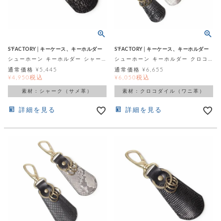
レ
ー
ベ
S'FACTORY│キーケース、キーホルダー
S'FACTORY│キーケース、キーホルダー
シューホーン キーホルダー シャーク（サメ革）
シューホーン キーホルダー クロコダイル（ワニ革）
ル
通常価格
¥
5,445
通常価格
¥
6,655
税込
税込
¥
4,950
¥
6,050
S
素材：シャーク（サメ革）
素材：クロコダイル（ワニ革）
商
'
F
詳細を見る
詳細を見る
品
A
C
T
タ
O
R
イ
Y
T
プ
e
l
新
o
カ
商
s
品