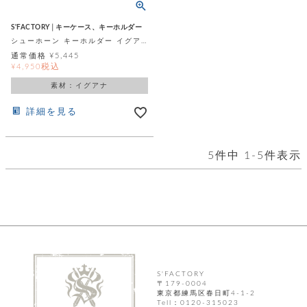
ッ
シ
ナ
ョ
ン
ー
ル
ト
S'FACTORY│キーケース、キーホルダー
ウ
ダ
シューホーン キーホルダー イグアナ
ご
ォ
ー
ホ
通常価格
¥
5,445
利
レ
バ
特
税込
¥
4,950
用
ッ
ッ
集
ル
ガ
ト
素材：イグアナ
グ
一
イ
覧
バ
ド
ダ
ト
詳細を見る
イ
ー
レ
カ
お
ト
ー
ー
ー
問
バ
ベ
5
件中
1
-
5
件表示
ズ
い
ッ
ル
小
す
ウ
合
グ
紹
べ
ォ
わ
介
て
レ
せ
物
ボ
ッ
ス
ホ
返
ト
ト
素
ベ
す
ル
品
ン
材
べ
ダ
マ
特
バ
に
て
ル
ー
ネ
約
ッ
つ
ー
グ
い
キ
そ
送
S'FACTORY
ク
ト
て
ー
の
〒179-0004
料
リ
ク
ケ
東京都練馬区春日町4-1-2
他
と
ッ
ラ
│
Tell：0120-315023
ー