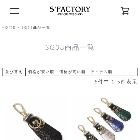
閉
じ
る
HOME
SG38商品一覧
ゲ
SG38商品一覧
ス
ト
様
ロ
会
並び替え
価格が安い順
価格が高い順
アイテム順
グ
員
5
件中
1
-
5
件表示
イ
登
ン
録
お
ガ
問
気
イ
い
に
ド
合
入
わ
り
せ