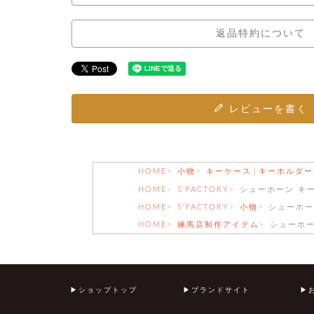
返品特約について
レビューを書く
HOME
小物
キーケース│キーホルダー
HOME
S’FACTORY
シューホーン キ
HOME
S’FACTORY
小物
シューホー
HOME
練馬店制作アイテム
シューホー
ショップトップ
ブランドサイト