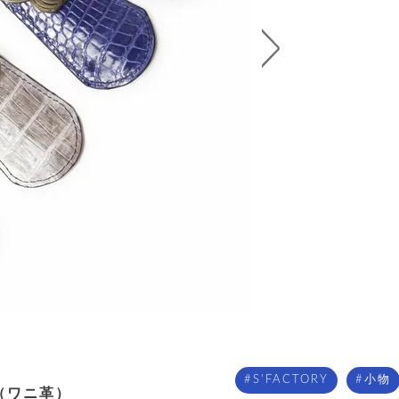
S'FACTORY
小物
（ワニ革）