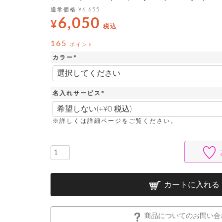
通常価格
¥
6,655
6,050
¥
税込
165
ポイント
カラー
(
必
須
)
名入れサービス
(
必
須
※詳しくは詳細ページをご覧ください。
)
カートに入れる
商品についてのお問い合