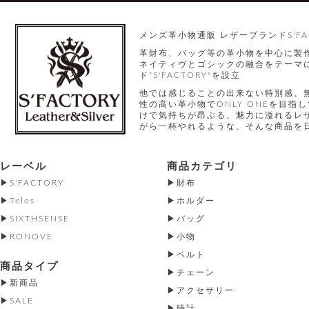
メンズ革小物通販 レザーブランドS'FA
革財布、バッグ等の革小物を中心に製
ネイティヴとゴシックの融合をテーマに
ド"S'FACTORY"を設立
他では感じることの出来ない特別感、
性の高い革小物でONLY ONEを目
けで気持ちが昂ぶる、魅力に溢れるレ
がら一杯やれるような、そんな商品を
レーベル
商品カテゴリ
S'FACTORY
財布
Telos
ホルダー
SIXTHSENSE
バッグ
RONOVE
小物
ベルト
商品タイプ
チェーン
新商品
アクセサリー
SALE
時計