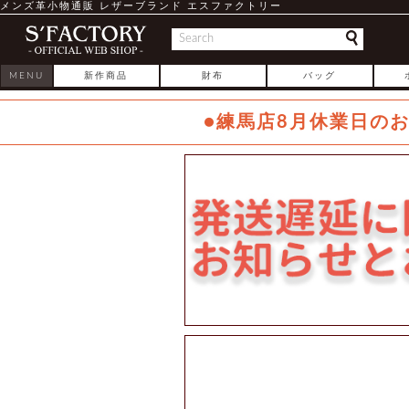
メンズ革小物通販 レザーブランド エスファクトリー
MENU
新作商品
財布
バッグ
●練馬店8月休業日の