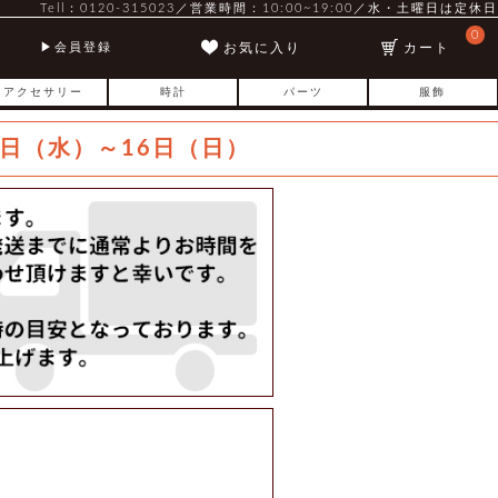
Tell：0120-315023／営業時間：10:00~19:00／水・土曜日は定休日
0
お気に入り
カート
会員登録
アクセサリー
時計
パーツ
服飾
日（水）～16日（日）