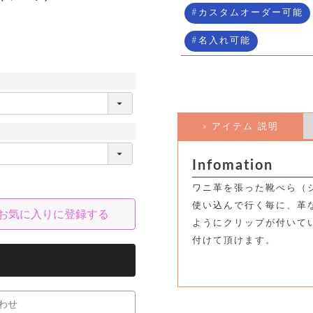
カスタムオーダー可能
名入れ可能
» アイテム 説明
Infomation
ワニ革を張った靴べら（
使い込んで行く毎に、革
お気に入りに登録する
ようにクリップが付いて
付けて頂けます。
わせ