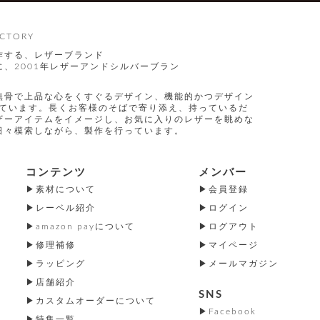
CTORY
作する、レザーブランド
、2001年レザーアンドシルバーブラン
無骨で上品な心をくすぐるデザイン、機能的かつデザイン
指しています。長くお客様のそばで寄り添え、持っているだ
ザーアイテムをイメージし、お気に入りのレザーを眺めな
日々模索しながら、製作を行っています。
コンテンツ
メンバー
素材について
会員登録
レーベル紹介
ログイン
amazon payについて
ログアウト
修理補修
マイページ
ラッピング
メールマガジン
店舗紹介
SNS
カスタムオーダーについて
Facebook
特集一覧