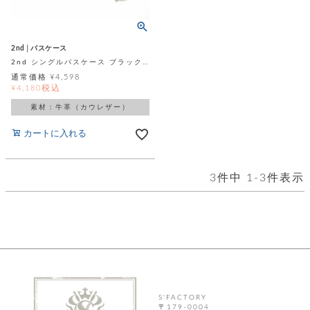
テ
S
限
I
定
ゴ
X
商
T
2nd│パスケース
品
H
リ
2nd シングルパスケース ブラックベージュ ペイズリー柄 カウレザー（牛革）
S
S
通常価格
¥
4,598
E
A
財
税込
¥
4,180
N
イ
L
S
素材：牛革（カウレザー）
E
布
E
商
ン
カートに入れる
品
R
バ
す
O
フ
予
べ
N
約
て
ッ
3
件中
1
-
3
件表示
O
商
ォ
V
長
品
グ
E
財
メ
入
布
2
荷
ウ
ボ
n
短
商
デ
ー
d
財
品
ィ
ォ
布
バ
シ
ッ
レ
フ
グ
ァ
S'FACTORY
ョ
〒179-0004
ス