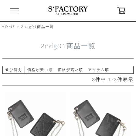
閉
じ
る
HOME
2ndg01商品一覧
ゲ
2ndg01商品一覧
ス
ト
様
ロ
会
並び替え
価格が安い順
価格が高い順
アイテム順
グ
員
3
件中
1
-
3
件表示
イ
登
ン
録
お
ガ
問
気
イ
い
に
ド
合
入
わ
り
せ