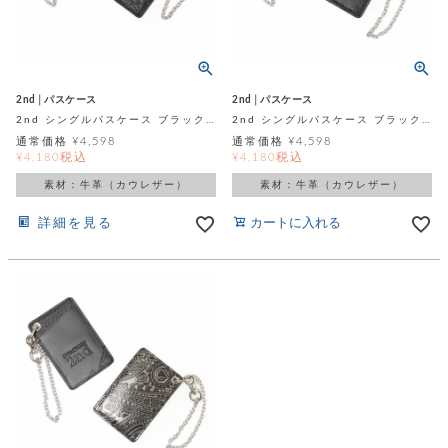
レ
ー
ベ
2nd│パスケース
2nd│パスケース
2nd シングルパスケース ブラック カウレザー（牛革）
2nd シングルパスケース ブラック カモフラ柄 カウレザー（牛革）
ル
通常価格
¥
4,598
通常価格
¥
4,598
税込
税込
¥
4,180
¥
4,180
S
素材：牛革（カウレザー）
素材：牛革（カウレザー）
商
'
F
詳細を見る
カートに入れる
品
A
C
T
タ
O
R
イ
Y
T
プ
e
l
新
o
カ
商
s
品