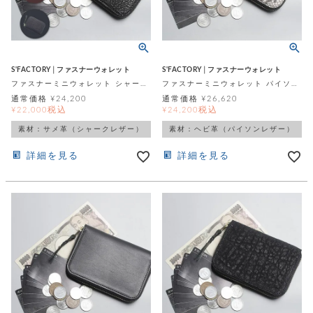
レ
ー
ベ
S'FACTORY│ファスナーウォレット
S'FACTORY│ファスナーウォレット
ファスナーミニウォレット シャーク（サメ革）
ファスナーミニウォレット パイソン（ヘビ革）
ル
通常価格
¥
24,200
通常価格
¥
26,620
税込
税込
¥
22,000
¥
24,200
S
素材：サメ革（シャークレザー）
素材：ヘビ革（パイソンレザー）
商
'
F
詳細を見る
詳細を見る
品
A
C
T
タ
O
R
イ
Y
T
プ
e
l
新
o
カ
商
s
品