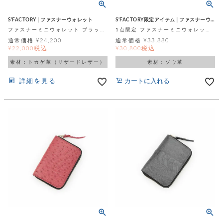
ッ
シ
ナ
ョ
ン
ー
ル
ト
S'FACTORY│ファスナーウォレット
S'FACTORY限定アイテム│ファスナーウォレット
ウ
ダ
ファスナーミニウォレット ブラック リザード（トカゲ革）
1点限定 ファスナーミニウォレット ボルドー エレファント (ゾウ革)
ご
ォ
ー
ホ
通常価格
¥
24,200
通常価格
¥
33,880
利
レ
バ
特
税込
税込
¥
22,000
¥
30,800
用
ッ
ッ
集
ル
ガ
ト
素材：トカゲ革（リザードレザー）
素材：ゾウ革
グ
一
イ
覧
バ
ド
ダ
ト
詳細を見る
カートに入れる
イ
ー
レ
カ
お
ト
ー
ー
ー
問
バ
ベ
ズ
い
ッ
ル
小
す
ウ
合
グ
紹
べ
ォ
わ
介
て
レ
せ
物
ボ
ッ
ス
ホ
返
ト
ト
素
ベ
す
ル
品
ン
材
べ
ダ
マ
特
バ
に
て
ル
ー
ネ
約
ッ
つ
ー
グ
い
キ
そ
送
ク
ト
て
ー
の
料
リ
ク
ケ
他
と
ッ
ラ
│
ー