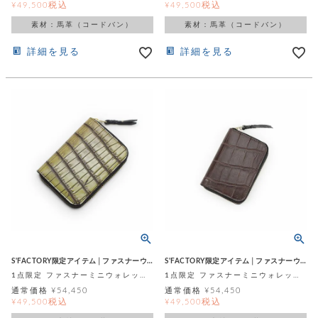
ト
税込
税込
¥
49,500
¥
49,500
ッ
チ
ツ
ク
素材：馬革（コードバン）
素材：馬革（コードバン）
ェ
レ
ー
服
コ
ス
ン
詳細を見る
詳細を見る
ン
ネ
チ
飾
キ
ッ
ョ
ー
ク
リ
洋
コ
レ
ン
服
ン
ス
グ
チ
チ
閉
付
洋
ョ
ェ
じ
き
服
ー
る
ド
ン
シ
ロ
ュ
ッ
ブ
ー
プ
レ
ズ
ハ
ス
ン
レ
帽
ド
ッ
子
ル
ト
S'FACTORY限定アイテム│ファスナーウォレット
S'FACTORY限定アイテム│ファスナーウォレット
そ
1点限定 ファスナーミニウォレット イエロータイガー アメリカンアリゲーター (ワニ革)
1点限定 ファスナーミニウォレット コゲ茶 スモールクロコダイル ポロサス (ワニ革)
そ
の
通常価格
¥
54,450
通常価格
¥
54,450
の
他
税込
税込
¥
49,500
¥
49,500
他
服
パ