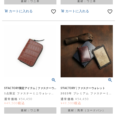
飾
素材：ワニ革
素材：ワニ革
ー
ツ
カートに入れる
カートに入れる
S'FACTORY限定アイテム│ファスナーウォレット
S'FACTORY│ファスナーウォレット
1点限定 ファスナーミニウォレット ブラウン スモールクロコダイル ポロサス (ワニ革)
2023年 プレミアム ファスナーミニウォレット ボルドー シェルコードバン（馬革）
通常価格
¥
54,450
通常価格
¥
54,450
税込
税込
¥
49,500
¥
49,500
素材：ワニ革
素材：馬革（コードバン）