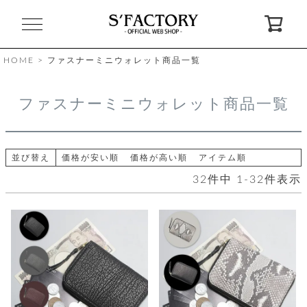
閉
じ
る
HOME
ファスナーミニウォレット商品一覧
ゲ
ファスナーミニウォレット商品一覧
ス
ト
様
ロ
会
並び替え
価格が安い順
価格が高い順
アイテム順
グ
員
32
件中
1
-
32
件表示
イ
登
ン
録
お
ガ
問
気
イ
い
に
ド
合
入
わ
り
せ