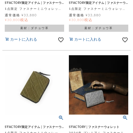
店
ホ
お
プ
ッ
S'FACTORY限定アイテム│ファスナーウォレット
S'FACTORY限定アイテム│ファスナーウォレット
ス
舗
ル
支
チ
1点限定 ファスナーミニウォレット レッド オーストリッチ (ダチョウ革)
1点限定 ファスナーミニウォレット グレー オーストレッグ (ダチョウ革)
│
バ
紹
ダ
コ
払
バ
キ
通常価格
¥
33,880
通常価格
¥
33,880
介
ー
イ
い
ッ
税込
税込
¥
30,800
¥
30,800
ー
ッ
ン
方
グ
ホ
ケ
ラ
法
素材：ダチョウ革
素材：ダチョウ革
ル
ー
ッ
ウ
に
ク
ダ
ス
エ
ピ
つ
カートに入れる
カートに入れる
ー
ス
ン
い
ル
着
ト
グ
て
名
せ
バ
刺
チ
替
す
会
ッ
修
入
え
べ
員
グ
理
れ
財
て
規
ェ
│
布
そ
約
パ
A
ベ
の
に
ー
ス
m
ル
他
つ
ケ
a
ト
バ
い
ン
ー
z
単
ッ
て
ス
o
品
グ
n
会
ア
す
ス
バ
p
社
べ
マ
ッ
a
概
て
ク
ホ
ク
y
要
│
ル
レ
S'FACTORY限定アイテム│ファスナーウォレット
S'FACTORY│ファスナーウォレット
セ
モ
単
特
ザ