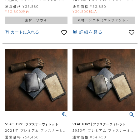
カ
1点限定 ファスナーミニウォレット イエローグリーン エレファント (ゾウ革)
2024年 プレミアム ファスナーミニウォレット グレー エレファント（ゾウ革）
バ
品
定
ー
ス
通常価格
¥
33,880
通常価格
¥
33,880
イ
サ
商
チ
タ
税込
税込
¥
30,800
¥
30,800
セ
ル
取
ェ
ム
ッ
引
素材：ゾウ革
素材：ゾウ革（エレファント）
ー
リ
オ
喫
ト
法
ン
ー
煙
に
カートに入れる
詳細を見る
ダ
ー
具
メ
基
ー
タ
づ
ス
時
す
ル
く
テ
名
べ
チ
表
ー
入
て
ェ
計
示
シ
れ
ー
ョ
リ
サ
個
ン
カ
ナ
す
ン
ー
人
リ
べ
グ
ビ
ロ
情
ー
て
ス
ン
ス
報
ペ
グ
の
ポ
腕
ン
チ
タ
取
ー
時
ダ
ェ
り
チ
計
ン
ー
扱
ム
ト
ン
そ
い
ベ
ト
の
ル
パ
ッ
シ
S'FACTORY│ファスナーウォレット
S'FACTORY│ファスナーウォレット
他
ト
プ
ョ
2023年 プレミアム ファスナーミニウォレット ブルー シェルコードバン（馬革）
2023年 プレミアム ファスナーミニウォレット グリーン シェルコードバン（馬革）
小
の
ー
ー
物
み
通常価格
¥
54,450
通常価格
¥
54,450
ネ