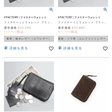
テ
S
限
I
定
ゴ
X
商
T
S'FACTORY│ファスナーウォレット
S'FACTORY│ファスナーウォレット
品
H
リ
ファスナーミニウォレット ブラック 栃木レザー（牛革）
ファスナーミニウォレット ブラック エレファント（ゾウ革）
S
S
通常価格
¥
22,990
通常価格
¥
33,880
E
A
財
税込
税込
¥
20,900
¥
30,800
N
イ
L
S
素材：栃木レザー（カウレザー）
素材：ゾウ革（エレファントレザー）
E
布
E
商
ン
詳細を見る
詳細を見る
品
R
バ
す
O
フ
予
べ
N
約
て
ッ
O
商
ォ
V
長
品
グ
E
財
メ
入
布
2
荷
ウ
ボ
n
短
商
デ
ー
d
財
品
ィ
ォ
布
バ
シ
ッ
レ
フ
グ
ァ
ョ
ス