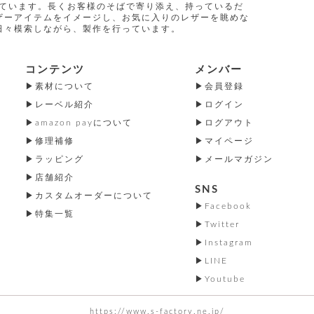
指しています。長くお客様のそばで寄り添え、持っているだ
ザーアイテムをイメージし、お気に入りのレザーを眺めな
日々模索しながら、製作を行っています。
コンテンツ
メンバー
素材について
会員登録
レーベル紹介
ログイン
amazon payについて
ログアウト
修理補修
マイページ
ラッピング
メールマガジン
店舗紹介
SNS
カスタムオーダーについて
Facebook
特集一覧
Twitter
Instagram
LINE
Youtube
https://www.s-factory.ne.jp/