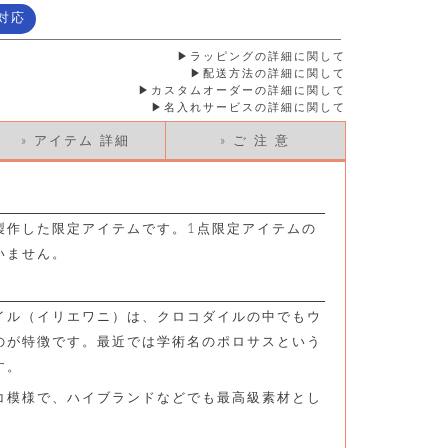
対応
ラッピングの詳細に関して
配送方法の詳細に関して
カスタムオーダーの詳細に関して
名入れサービスの詳細に関して
» アイテム 詳細
» ご 注 意
製作した限定アイテムです。1点限定アイテムの
いません。
イル（イリエワニ）は、クロコダイルの中でもウ
のが特徴です。最近では学術名のポロサスという
す。
コ模様で、ハイブランドなどでも最高級素材とし