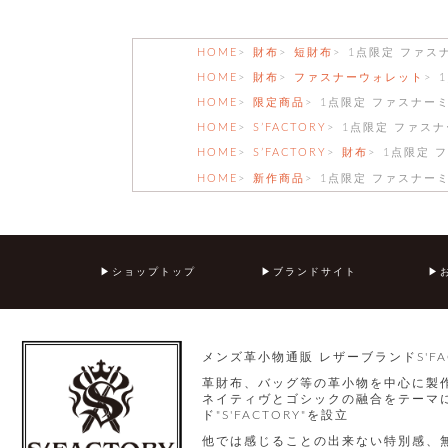
HOME
財布
短財布
1点限定 ファス
HOME
財布
ファスナーウォレット
HOME
限定商品
1点限定 ファスナー
HOME
S’FACTORY
1点限定 ファスナ
HOME
S’FACTORY
財布
1点限定 
HOME
新作商品
1点限定 ファスナー
ショップトップ
ブランドサイト
メンズ革小物通販 レザーブランドS'FA
革財布、バッグ等の革小物を中心に製
ネイティヴとゴシックの融合をテーマに
ド"S'FACTORY"を設立
他では感じることの出来ない特別感、