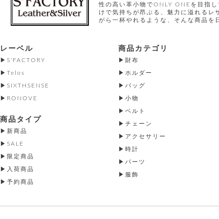
性の高い革小物でONLY ONEを目
けで気持ちが昂ぶる、魅力に溢れるレ
がら一杯やれるような、そんな商品を
レーベル
商品カテゴリ
S'FACTORY
財布
Telos
ホルダー
SIXTHSENSE
バッグ
RONOVE
小物
ベルト
商品タイプ
チェーン
新商品
アクセサリー
SALE
時計
限定商品
パーツ
入荷商品
服飾
予約商品