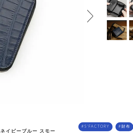
S'FACTORY
財布
トネイビーブルー スモー