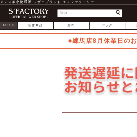
メンズ革小物通販 レザーブランド エスファクトリー
MENU
新作商品
財布
バッグ
●練馬店8月休業日の