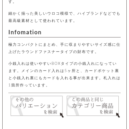
カ
す。
バ
品
定
ー
ス
イ
サ
商
チ
タ
セ
ル
細かく揃った美しいウロコ模様で、ハイブランドなどでも
取
ェ
ム
ッ
引
ー
リ
オ
最高級素材として使われています。
喫
ト
法
ン
ー
煙
に
ダ
ー
Infomation
具
メ
基
ー
タ
づ
ス
時
す
ル
極力コンパクトにまとめ、手に収まりやすいサイズ感に仕
く
テ
名
べ
チ
表
ー
上げたラウンドファスナータイプの財布です。
入
て
ェ
計
示
シ
れ
ー
ョ
リ
サ
小銭入れは使いやすいBOXタイプの小銭入れになってい
個
ン
カ
ナ
す
ン
ー
人
ます。メインのカード入れは5ヶ所と、カードポケット裏
リ
べ
グ
ビ
ロ
情
ー
て
ス
と小銭入れ裏にもカードを入れる事が出来ます。札入れは
ン
ス
報
ペ
グ
の
1箇所作っています。
ポ
腕
ン
チ
タ
取
ー
時
ダ
ェ
り
チ
計
ン
ー
扱
ム
ト
ン
そ
い
ベ
ト
の
ル
パ
ッ
シ
他
ト
プ
ョ
小
の
ー
ー
物
み
ネ