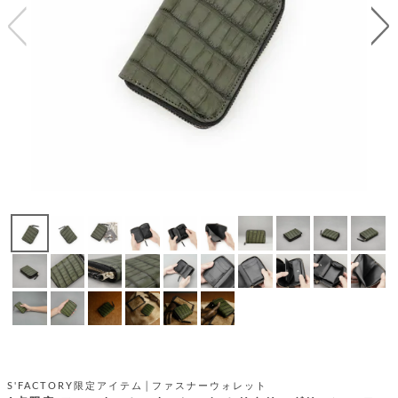
テ
S
限
I
定
ゴ
X
商
T
品
H
リ
S
S
E
A
財
N
イ
L
S
E
布
E
商
ン
品
R
バ
す
O
フ
予
べ
N
約
て
ッ
O
商
ォ
V
長
品
グ
E
財
メ
入
布
2
荷
ウ
ボ
n
短
商
デ
ー
d
財
品
ィ
ォ
布
バ
シ
ッ
レ
フ
グ
ァ
ョ
S'FACTORY限定アイテム│ファスナーウォレット
ス