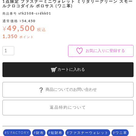
ッ
シ
1点限定 ファスナーミニウォレット ミリタリーグリーン スモー
ナ
ルクロコダイル ポロサス (ワニ革)
ョ
ン
ー
ル
ト
商品番号
sfk2508-crdkk01
ウ
ダ
通常価格
¥
54,450
ご
ォ
ー
ホ
49,500
利
レ
¥
バ
特
税込
用
ッ
ッ
集
1,350
ル
ポイント
ガ
ト
グ
一
イ
覧
バ
ド
ダ
ト
お気に入りに登録する
イ
ー
レ
カ
お
ト
ー
ー
ー
問
バ
ベ
ズ
い
カートに入れる
ッ
ル
小
す
ウ
合
グ
紹
べ
ォ
わ
介
て
レ
せ
物
ボ
商品についてのお問い合わせ
ッ
ス
ホ
返
ト
ト
素
ベ
す
ル
品
ン
材
べ
ダ
マ
特
バ
に
返品特約について
て
ル
ー
ネ
約
ッ
つ
ー
グ
い
キ
そ
送
ク
ト
て
ー
の
料
リ
ク
ケ
他
と
S'FACTORY
財布
短財布
ファスナーウォレット
ワニ革
ッ
ラ
│
ー