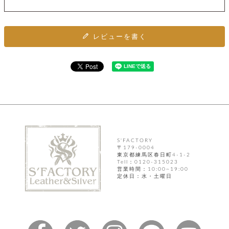
ト
ッ
チ
ツ
ク
ェ
レ
ー
服
コ
ス
レビューを書く
ン
ン
ネ
チ
飾
キ
ッ
ョ
ー
ク
リ
洋
コ
レ
ン
服
ン
ス
グ
チ
チ
閉
付
洋
ョ
ェ
じ
き
服
ー
る
ド
ン
シ
ロ
ュ
ッ
ブ
S'FACTORY
ー
プ
〒179-0004
レ
ズ
東京都練馬区春日町4-1-2
ハ
ス
Tell：0120-315023
ン
レ
帽
営業時間：10:00~19:00
ド
ッ
定休日：水・土曜日
子
ル
ト
そ
そ
の
の
他
他
服
パ