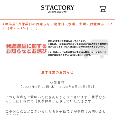
閉
じ
る
●練馬店8月休業日のお知らせ｜定休日（水曜、土曜）お盆休み 12
日（水）～16日（日）
ゲ
ス
ト
様
ロ
会
グ
員
イ
登
ン
録
夏季休業のお知らせ
休業日程
【2026年8月12日(水)～2026年8月16日(日)】
お
ガ
問
気
イ
い
に
ド
合
入
わ
いつも当店をご愛顧いただきありがとうございます。勝手なが
り
せ
ら、上記日程にて【夏季休業】とさせていただきます。
ご不明な点などございましたらお手数ですが事前にお問い合わ