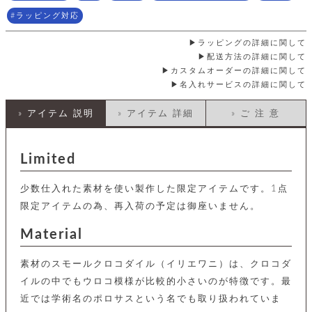
店
ホ
お
プ
ッ
ス
舗
ル
支
ラッピング対応
チ
│
バ
紹
ダ
コ
払
バ
キ
介
ー
イ
い
ラッピングの詳細に関して
ッ
ー
ッ
ン
方
グ
配送方法の詳細に関して
ホ
ケ
ラ
法
カスタムオーダーの詳細に関して
ル
ー
ッ
ウ
に
ク
名入れサービスの詳細に関して
ダ
ス
エ
ピ
つ
ー
ス
ン
い
ル
着
» アイテム 説明
» アイテム 詳細
» ご 注 意
ト
グ
て
名
せ
バ
刺
チ
替
す
会
ッ
修
入
え
べ
員
グ
理
Limited
れ
財
て
規
ェ
│
布
そ
約
パ
A
ベ
の
に
少数仕入れた素材を使い製作した限定アイテムです。1点
ー
ス
m
ル
他
つ
限定アイテムの為、再入荷の予定は御座いません。
ケ
a
ト
バ
い
ン
ー
z
単
ッ
て
Material
ス
o
品
グ
n
会
ア
す
ス
バ
p
社
べ
素材のスモールクロコダイル（イリエワニ）は、クロコダ
マ
ッ
a
概
て
ク
ホ
ク
イルの中でもウロコ模様が比較的小さいのが特徴です。最
y
要
│
ル
レ
近では学術名のポロサスという名でも取り扱われていま
セ
モ
単
特
ザ