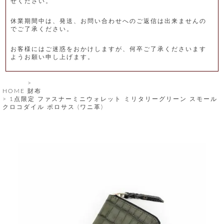
せください。
レ
休業期間中は、発送、お問い合わせへのご返信は出来ませんの
ー
でご了承ください。
ベ
お客様にはご迷惑をおかけしますが、何卒ご了承くださいます
ようお願い申し上げます。
ル
S
HOME
財布
商
'
1点限定 ファスナーミニウォレット ミリタリーグリーン スモール
F
クロコダイル ポロサス (ワニ革)
品
A
C
T
タ
O
R
イ
Y
T
プ
e
l
新
o
カ
商
s
品