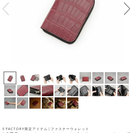
テ
S
限
I
定
ゴ
X
商
T
品
H
リ
S
S
E
A
財
N
イ
L
S
E
布
E
商
ン
品
R
バ
す
O
フ
予
べ
N
約
て
ッ
O
商
ォ
V
長
品
グ
E
財
メ
入
布
2
荷
ウ
ボ
n
短
商
デ
ー
d
財
品
ィ
ォ
布
バ
シ
ッ
レ
フ
グ
ァ
ョ
S'FACTORY限定アイテム│ファスナーウォレット
ス