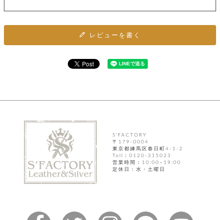
ト
ッ
チ
ツ
ク
ェ
レ
ー
服
コ
ス
レビューを書く
ン
ン
ネ
チ
飾
キ
ッ
ョ
ー
ク
リ
洋
コ
レ
ン
服
ン
ス
グ
チ
チ
閉
付
洋
ョ
ェ
じ
き
服
ー
る
ド
ン
シ
ロ
ュ
ッ
ブ
S'FACTORY
ー
プ
〒179-0004
レ
ズ
東京都練馬区春日町4-1-2
ハ
ス
Tell：0120-315023
ン
レ
帽
営業時間：10:00~19:00
ド
ッ
定休日：水・土曜日
子
ル
ト
そ
そ
の
の
他
他
服
パ