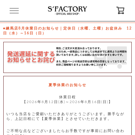
閉
じ
る
●練馬店8月休業日のお知らせ｜定休日（水曜、土曜）お盆休み 12
日（水）～16日（日）
ゲ
ス
ト
様
ロ
会
グ
員
イ
登
ン
録
夏季休業のお知らせ
休業日程
【2026年8月12日(水)～2026年8月16日(日)】
お
ガ
問
気
イ
い
に
ド
合
入
わ
いつも当店をご愛顧いただきありがとうございます。勝手なが
り
せ
ら、上記日程にて【夏季休業】とさせていただきます。
ご不明な点などございましたらお手数ですが事前にお問い合わ