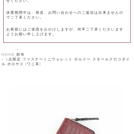
せください。
レ
休業期間中は、発送、お問い合わせへのご返信は出来ませんの
ー
でご了承ください。
ベ
お客様にはご迷惑をおかけしますが、何卒ご了承くださいます
ようお願い申し上げます。
ル
S
HOME
財布
商
'
1点限定 ファスナーミニウォレット ボルドー スモールクロコダイ
F
ル ポロサス (ワニ革)
品
A
C
T
タ
O
R
イ
Y
T
プ
e
l
新
o
カ
商
s
品