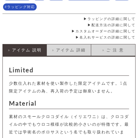
店
ホ
お
プ
ッ
ス
舗
ル
支
ラッピング対応
チ
│
バ
紹
ダ
コ
払
バ
キ
介
ー
イ
い
ラッピングの詳細に関して
ッ
ー
ッ
ン
方
グ
配送方法の詳細に関して
ホ
ケ
ラ
法
カスタムオーダーの詳細に関して
ル
ー
ッ
ウ
に
ク
名入れサービスの詳細に関して
ダ
ス
エ
ピ
つ
ー
ス
ン
い
ル
着
» アイテム 説明
» アイテム 詳細
» ご 注 意
ト
グ
て
名
せ
バ
刺
チ
替
す
会
ッ
修
入
え
べ
員
グ
理
Limited
れ
財
て
規
ェ
│
布
そ
約
パ
A
ベ
の
に
少数仕入れた素材を使い製作した限定アイテムです。1点
ー
ス
m
ル
他
つ
限定アイテムの為、再入荷の予定は御座いません。
ケ
a
ト
バ
い
ン
ー
z
単
ッ
て
Material
ス
o
品
グ
n
会
ア
す
ス
バ
p
社
べ
素材のスモールクロコダイル（イリエワニ）は、クロコダ
マ
ッ
a
概
て
ク
ホ
ク
イルの中でもウロコ模様が比較的小さいのが特徴です。最
y
要
│
ル
レ
近では学術名のポロサスという名でも取り扱われていま
セ
モ
単
特
ザ