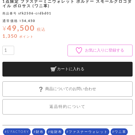
ッ
シ
1点限定 ファスナーミニウォレット ボルドー スモールクロコダ
ナ
イル ポロサス (ワニ革)
ョ
ン
ー
ル
ト
商品番号
sfk2506-crdbd01
ウ
ダ
通常価格
¥
54,450
ご
ォ
ー
ホ
49,500
利
レ
¥
バ
特
税込
用
ッ
ッ
集
1,350
ル
ポイント
ガ
ト
グ
一
イ
覧
バ
ド
ダ
ト
お気に入りに登録する
イ
ー
レ
カ
お
ト
ー
ー
ー
問
バ
ベ
ズ
い
カートに入れる
ッ
ル
小
す
ウ
合
グ
紹
べ
ォ
わ
介
て
レ
せ
物
ボ
商品についてのお問い合わせ
ッ
ス
ホ
返
ト
ト
素
ベ
す
ル
品
ン
材
べ
ダ
マ
特
バ
に
返品特約について
て
ル
ー
ネ
約
ッ
つ
ー
グ
い
キ
そ
送
ク
ト
て
ー
の
料
リ
ク
ケ
他
と
S'FACTORY
財布
短財布
ファスナーウォレット
ワニ革
ッ
ラ
│
ー