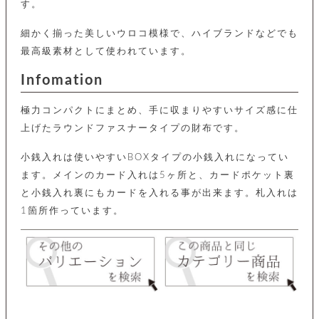
カ
す。
バ
品
定
ー
ス
イ
サ
商
チ
タ
セ
ル
細かく揃った美しいウロコ模様で、ハイブランドなどでも
取
ェ
ム
ッ
引
ー
リ
オ
最高級素材として使われています。
喫
ト
法
ン
ー
煙
に
ダ
ー
Infomation
具
メ
基
ー
タ
づ
ス
時
す
ル
極力コンパクトにまとめ、手に収まりやすいサイズ感に仕
く
テ
名
べ
チ
表
ー
上げたラウンドファスナータイプの財布です。
入
て
ェ
計
示
シ
れ
ー
ョ
リ
サ
小銭入れは使いやすいBOXタイプの小銭入れになってい
個
ン
カ
ナ
す
ン
ー
人
ます。メインのカード入れは5ヶ所と、カードポケット裏
リ
べ
グ
ビ
ロ
情
ー
て
ス
と小銭入れ裏にもカードを入れる事が出来ます。札入れは
ン
ス
報
ペ
グ
の
1箇所作っています。
ポ
腕
ン
チ
タ
取
ー
時
ダ
ェ
り
チ
計
ン
ー
扱
ム
ト
ン
そ
い
ベ
ト
の
ル
パ
ッ
シ
他
ト
プ
ョ
小
の
ー
ー
物
み
ネ