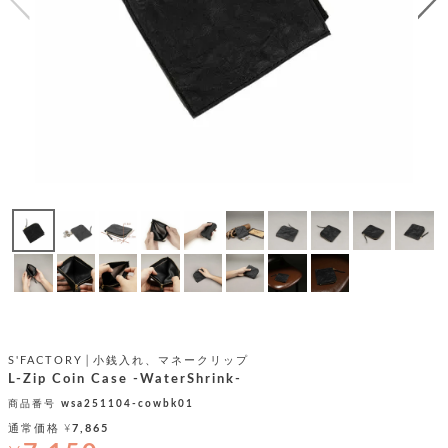
テ
S
限
I
定
ゴ
X
商
T
品
H
リ
S
S
E
A
財
N
イ
L
S
E
布
E
商
ン
品
R
バ
す
O
フ
予
べ
N
約
て
ッ
O
商
ォ
V
長
品
グ
E
財
メ
入
布
2
荷
ウ
ボ
n
短
商
デ
ー
d
S'FACTORY│小銭入れ、マネークリップ
財
品
ィ
ォ
L-Zip Coin Case -WaterShrink-
布
バ
シ
ッ
商品番号
wsa251104-cowbk01
レ
フ
グ
ァ
通常価格
¥
7,865
ョ
ス