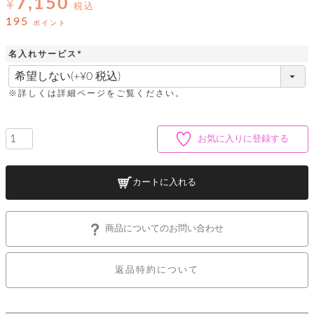
7,150
ッ
¥
シ
税込
ナ
ョ
ン
195
ポイント
ー
ル
ト
ウ
ダ
ご
ォ
ー
名入れサービス
ホ
利
レ
バ
特
(
用
ッ
ッ
集
必
ル
ガ
ト
須
グ
一
※詳しくは詳細ページをご覧ください。
イ
)
覧
バ
ド
ダ
ト
イ
ー
レ
カ
お
ト
お気に入りに登録する
ー
ー
ー
問
バ
ベ
ズ
い
ッ
ル
小
す
ウ
合
グ
紹
カートに入れる
べ
ォ
わ
介
て
レ
せ
物
ボ
ッ
ス
ホ
返
ト
ト
素
ベ
す
商品についてのお問い合わせ
ル
品
ン
材
べ
ダ
マ
特
バ
に
て
ル
ー
ネ
約
ッ
つ
ー
返品特約について
グ
い
キ
そ
送
ク
ト
て
ー
の
料
リ
ク
ケ
他
と
ッ
ラ
│
ー