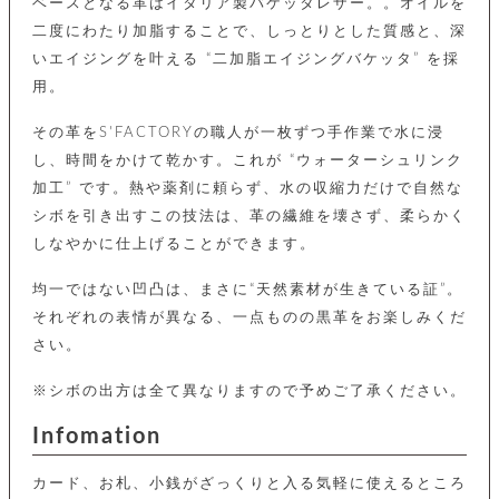
カ
ベースとなる革はイタリア製バケッタレザー。。オイルを
バ
品
定
ー
ス
イ
二度にわたり加脂することで、しっとりとした質感と、深
サ
商
チ
タ
セ
ル
取
ェ
いエイジングを叶える “二加脂エイジングバケッタ” を採
ム
ッ
引
ー
リ
オ
喫
ト
用。
法
ン
ー
煙
に
ダ
ー
具
メ
その革をS'FACTORYの職人が一枚ずつ手作業で水に浸
基
ー
タ
づ
ス
し、時間をかけて乾かす。これが “ウォーターシュリンク
時
す
ル
く
テ
名
加工” です。熱や薬剤に頼らず、水の収縮力だけで自然な
べ
チ
表
ー
入
て
ェ
計
示
シボを引き出すこの技法は、革の繊維を壊さず、柔らかく
シ
れ
ー
ョ
リ
しなやかに仕上げることができます。
サ
個
ン
カ
ナ
す
ン
ー
人
リ
べ
グ
ビ
ロ
情
均一ではない凹凸は、まさに“天然素材が生きている証”。
ー
て
ス
ン
ス
報
それぞれの表情が異なる、一点ものの黒革をお楽しみくだ
ペ
グ
の
ポ
腕
ン
チ
さい。
タ
取
ー
時
ダ
ェ
り
チ
計
ン
ー
扱
ム
※シボの出方は全て異なりますので予めご了承ください。
ト
ン
そ
い
ベ
ト
の
ル
Infomation
パ
ッ
シ
他
ト
プ
ョ
小
の
ー
ー
カード、お札、小銭がざっくりと入る気軽に使えるところ
物
み
ネ