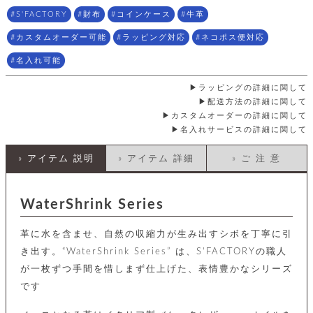
店
ホ
お
プ
ッ
ス
舗
ル
S'FACTORY
財布
コインケース
牛革
支
チ
│
バ
紹
ダ
コ
払
バ
キ
介
カスタムオーダー可能
ラッピング対応
ネコポス便対応
ー
イ
い
ッ
ー
ッ
ン
方
グ
名入れ可能
ホ
ケ
ラ
法
ル
ー
ッ
ウ
に
ク
ダ
ラッピングの詳細に関して
ス
エ
ピ
つ
ー
配送方法の詳細に関して
ス
ン
い
ル
着
ト
グ
カスタムオーダーの詳細に関して
て
名
せ
バ
名入れサービスの詳細に関して
刺
チ
替
す
会
ッ
修
入
え
べ
員
グ
理
れ
» アイテム 説明
» アイテム 詳細
» ご 注 意
財
て
規
ェ
│
布
そ
約
パ
A
ベ
の
に
ー
ス
m
ル
他
つ
WaterShrink Series
ケ
a
ト
バ
い
ン
ー
z
単
ッ
て
ス
革に水を含ませ、自然の収縮力が生み出すシボを丁寧に引
o
品
グ
n
会
ア
す
き出す。“WaterShrink Series” は、S'FACTORYの職人
ス
バ
p
社
べ
マ
が一枚ずつ手間を惜しまず仕上げた、表情豊かなシリーズ
ッ
a
概
て
ク
ホ
ク
y
要
です
│
ル
レ
セ
モ
単
特
ザ