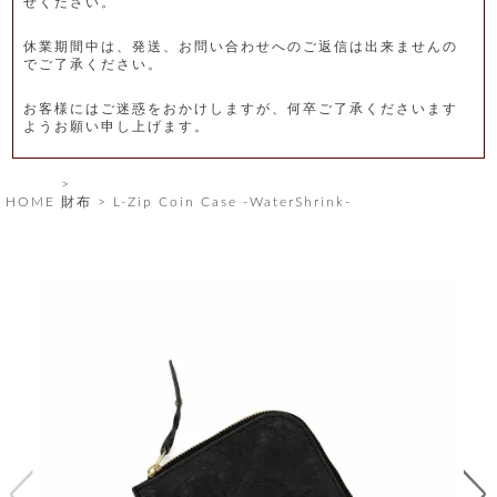
せください。
レ
休業期間中は、発送、お問い合わせへのご返信は出来ませんの
ー
でご了承ください。
ベ
お客様にはご迷惑をおかけしますが、何卒ご了承くださいます
ようお願い申し上げます。
ル
S
HOME
財布
L-Zip Coin Case -WaterShrink-
商
'
F
品
A
C
T
タ
O
R
イ
Y
T
プ
e
l
新
o
カ
商
s
品