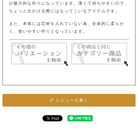
ト
が魅力的な作りになっています。薄くて持ちやすいので、
ッ
チ
ツ
ク
ちょっと出かける際にはもってこいなアイテムです。
ェ
レ
ー
服
コ
ス
ン
また、本体には芯材を入れていない為、全体的に柔らか
ン
ネ
チ
く、使いやすい作りとなっています。
飾
キ
ッ
ョ
ー
ク
リ
洋
コ
レ
ン
服
ン
ス
グ
チ
チ
閉
付
洋
ョ
ェ
じ
き
服
ー
る
ド
ン
シ
ロ
ュ
ッ
ブ
ー
プ
レ
ズ
ハ
ス
レビューを書く
ン
レ
帽
ド
ッ
子
ル
ト
そ
そ
の
の
他
他
服
パ