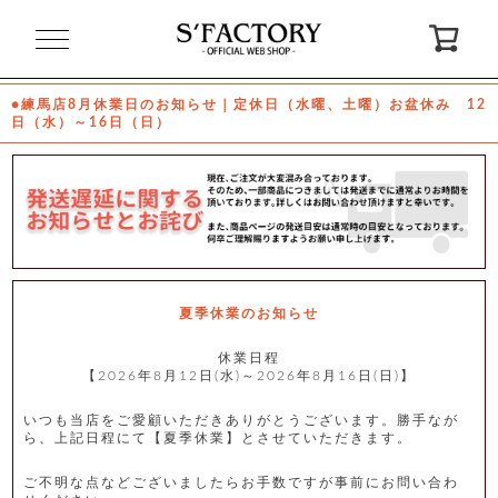
閉
じ
る
●練馬店8月休業日のお知らせ｜定休日（水曜、土曜）お盆休み 12
日（水）～16日（日）
ゲ
ス
ト
様
ロ
会
グ
員
イ
登
ン
録
夏季休業のお知らせ
休業日程
【2026年8月12日(水)～2026年8月16日(日)】
お
ガ
問
気
イ
い
に
ド
合
入
わ
いつも当店をご愛顧いただきありがとうございます。勝手なが
り
せ
ら、上記日程にて【夏季休業】とさせていただきます。
ご不明な点などございましたらお手数ですが事前にお問い合わ