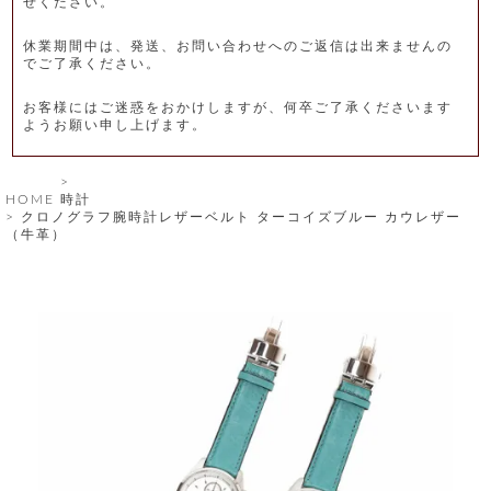
せください。
レ
休業期間中は、発送、お問い合わせへのご返信は出来ませんの
ー
でご了承ください。
ベ
お客様にはご迷惑をおかけしますが、何卒ご了承くださいます
ようお願い申し上げます。
ル
S
HOME
時計
商
'
クロノグラフ腕時計レザーベルト ターコイズブルー カウレザー
F
（牛革）
品
A
C
T
タ
O
R
イ
Y
T
プ
e
l
新
o
カ
商
s
品