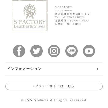
ト
ッ
チ
ツ
ク
S'FACTORY
ェ
〒179-0004
レ
ー
東京都練馬区春日町4-1-2
服
コ
ス
ン
Tell：0120-315023
ン
営業時間：10:00~19:00
ネ
定休日：水・土曜日
チ
飾
キ
ッ
ョ
ー
ク
リ
洋
コ
レ
ン
服
ン
ス
グ
チ
チ
閉
付
洋
ョ
ェ
じ
き
服
ー
る
ド
ン
シ
ロ
ュ
ッ
ブ
ー
インフォメーション
プ
レ
ズ
ハ
ス
ン
レ
ご利用ガイド
帽
ド
ッ
子
»ブランドサイトはこちら
お問い合わせ
ル
ト
そ
返品特約
そ
の
の
他
©K＆NProducts All Rights Reserved.
送料とお支払い方法について
他
服
パ