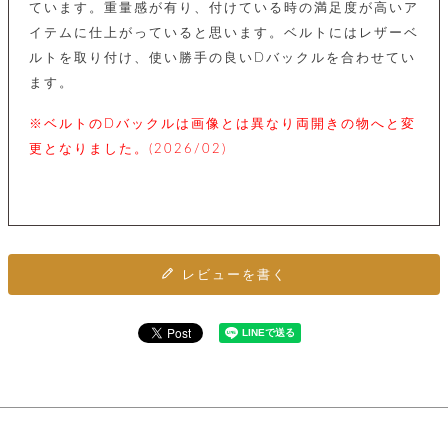
カ
バ
ています。重量感が有り、付けている時の満足度が高いア
品
定
ー
ス
イ
サ
商
チ
イテムに仕上がっていると思います。ベルトにはレザーベ
タ
セ
ル
取
ェ
ム
ルトを取り付け、使い勝手の良いDバックルを合わせてい
ッ
引
ー
リ
オ
喫
ト
ます。
法
ン
ー
煙
に
ダ
ー
具
メ
基
※ベルトのDバックルは画像とは異なり両開きの物へと変
ー
タ
づ
ス
更となりました。(2026/02)
時
す
ル
く
テ
名
べ
チ
表
ー
入
て
ェ
計
示
シ
れ
ー
ョ
リ
サ
個
ン
カ
ナ
す
ン
ー
人
リ
べ
グ
ビ
ロ
情
ー
て
ス
ン
ス
レビューを書く
報
ペ
グ
の
ポ
腕
ン
チ
タ
取
ー
時
ダ
ェ
り
チ
計
ン
ー
扱
ム
ト
ン
そ
い
ベ
ト
の
ル
パ
ッ
シ
他
ト
プ
ョ
小
の
ー
ー
物
み
ネ