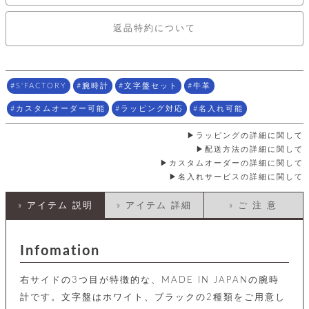
店
ホ
お
プ
ッ
ス
舗
ル
支
チ
│
バ
紹
ダ
コ
払
返品特約について
バ
キ
介
ー
イ
い
ッ
ー
ッ
ン
方
グ
ホ
ケ
ラ
法
ル
ー
ッ
ウ
に
ク
ダ
S'FACTORY
腕時計
文字盤セット
牛革
ス
エ
ピ
つ
ー
ス
ン
い
ル
カスタムオーダー可能
ラッピング対応
名入れ可能
着
ト
グ
て
名
せ
バ
刺
チ
替
ラッピングの詳細に関して
す
会
ッ
修
入
え
べ
員
配送方法の詳細に関して
グ
理
れ
財
て
規
ェ
カスタムオーダーの詳細に関して
│
布
そ
約
名入れサービスの詳細に関して
パ
A
ベ
の
に
ー
ス
m
ル
他
つ
» アイテム 説明
» アイテム 詳細
» ご 注 意
ケ
a
ト
バ
い
ン
ー
z
単
ッ
て
ス
o
品
グ
n
会
ア
す
Infomation
ス
バ
p
社
べ
マ
ッ
a
概
て
ク
ホ
ク
右サイドの3つ目が特徴的な、MADE IN JAPANの腕時
y
要
│
ル
レ
計です。文字盤はホワイト、ブラックの2種類をご用意し
セ
モ
単
特
ザ