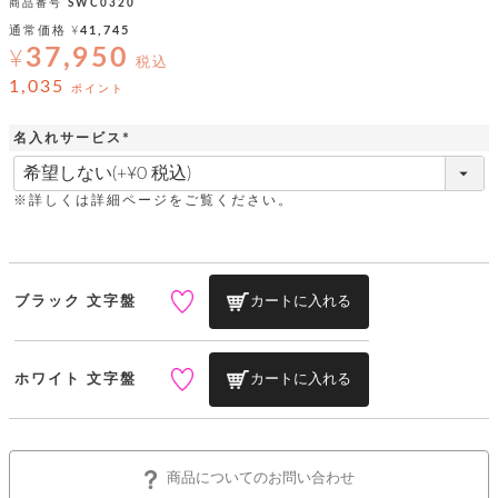
ッ
シ
商品番号
SWC0320
ナ
ョ
ン
通常価格
¥
41,745
ー
ル
ト
37,950
¥
ウ
税込
ダ
ご
ォ
ー
1,035
ホ
ポイント
利
レ
バ
特
用
ッ
ッ
集
ル
名入れサービス
ガ
ト
グ
一
イ
(
覧
バ
必
ド
ダ
ト
イ
須
ー
※詳しくは詳細ページをご覧ください。
レ
カ
お
)
ト
ー
ー
ー
問
バ
ベ
ズ
い
ッ
ル
小
す
ウ
合
グ
紹
べ
ォ
わ
ブラック 文字盤
カートに入れる
介
て
レ
せ
物
ボ
ッ
ス
ホ
返
ト
ト
素
ベ
す
ル
品
ン
材
ホワイト 文字盤
カートに入れる
べ
ダ
マ
特
バ
に
て
ル
ー
ネ
約
ッ
つ
ー
グ
い
キ
そ
送
ク
ト
て
ー
の
料
リ
ク
ケ
商品についてのお問い合わせ
他
と
ッ
ラ
│
ー