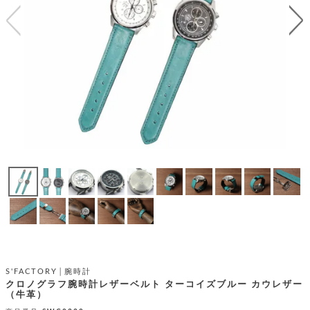
テ
S
限
I
定
ゴ
X
商
T
品
H
リ
S
S
E
A
財
N
イ
L
S
E
布
E
商
ン
品
R
バ
す
O
フ
予
べ
N
約
て
ッ
O
商
ォ
V
長
品
グ
E
財
メ
入
布
2
荷
ウ
ボ
n
短
商
デ
ー
d
財
品
ィ
ォ
布
バ
シ
S'FACTORY│腕時計
ッ
レ
フ
クロノグラフ腕時計レザーベルト ターコイズブルー カウレザー
グ
（牛革）
ァ
ョ
ス