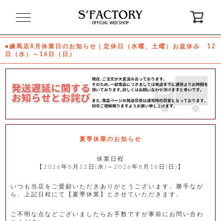
閉
じ
る
●練馬店8月休業日のお知らせ｜定休日（水曜、土曜）お盆休み 12
日（水）～16日（日）
ゲ
ス
ト
様
ロ
会
グ
員
イ
登
ン
録
夏季休業のお知らせ
休業日程
【2026年8月12日(水)～2026年8月16日(日)】
お
ガ
問
気
イ
い
に
ド
合
入
わ
いつも当店をご愛顧いただきありがとうございます。勝手なが
り
せ
ら、上記日程にて【夏季休業】とさせていただきます。
ご不明な点などございましたらお手数ですが事前にお問い合わ