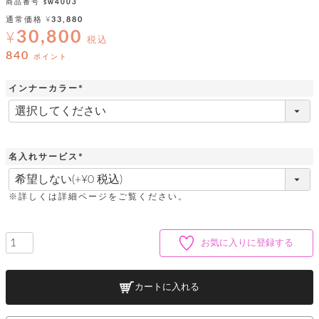
ッ
シ
商品番号
sw4003
ナ
ョ
ン
通常価格
¥
33,880
ー
ル
ト
30,800
¥
ウ
税込
ダ
ご
ォ
ー
840
ホ
ポイント
利
レ
バ
特
用
ッ
ッ
集
ル
インナーカラー
ガ
ト
グ
一
イ
(
覧
バ
必
ド
ダ
ト
イ
須
ー
レ
カ
お
)
ト
ー
ー
ー
問
バ
名入れサービス
ベ
ズ
い
ッ
(
ル
小
す
ウ
合
グ
必
紹
べ
ォ
わ
須
※詳しくは詳細ページをご覧ください。
介
て
レ
せ
物
ボ
)
ッ
ス
ホ
返
ト
ト
素
ベ
す
ル
品
ン
材
お気に入りに登録する
べ
ダ
マ
特
バ
に
て
ル
ー
ネ
約
ッ
つ
ー
グ
い
キ
そ
送
ク
ト
カートに入れる
て
ー
の
料
リ
ク
ケ
他
と
ッ
ラ
│
ー