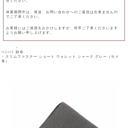
せください。
レ
休業期間中は、発送、お問い合わせへのご返信は出来ませんの
ー
でご了承ください。
ベ
お客様にはご迷惑をおかけしますが、何卒ご了承くださいます
ようお願い申し上げます。
ル
S
HOME
財布
商
'
スリムファスナー ショート ウォレット シャーク グレー（サメ
F
革）
品
A
C
T
タ
O
R
イ
Y
T
プ
e
l
新
o
カ
商
s
品