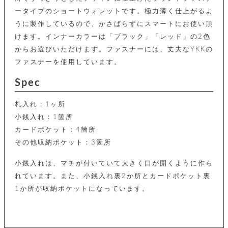
カ
バ
品
定
ー
ス
ータイプのショートウォレットです。極力薄く仕上がるよ
イ
サ
商
チ
タ
セ
ル
うに製作しているので、かさばらずにスマートにお使い頂
取
ェ
ム
ッ
引
ー
リ
オ
けます。インナーカラーは「ブラック」「レッド」の2色
喫
ト
法
ン
ー
煙
からお選びいただけます。ファスナーには、丈夫なYKKの
に
ダ
ー
具
メ
基
ファスナーを使用しています。
ー
タ
づ
ス
時
す
ル
く
Spec
テ
名
べ
チ
表
ー
入
て
ェ
計
示
シ
れ
札入れ：1ヶ所
ー
ョ
リ
サ
個
ン
小銭入れ：1箇所
カ
ナ
す
ン
ー
人
リ
べ
グ
カードポケット：4箇所
ビ
ロ
情
ー
て
ス
ン
ス
報
その他収納ポケット：3箇所
ペ
グ
の
ポ
腕
ン
チ
タ
取
ー
時
小銭入れは、マチが付いていて大きく口が開くように作ら
ダ
ェ
り
チ
計
ン
ー
れています。また、小銭入れ裏2か所とカードポケット裏
扱
ム
ト
ン
そ
い
ベ
1か所が収納ポケットになっています。
ト
の
ル
パ
ッ
シ
他
ト
プ
ョ
小
の
ー
ー
物
み
ネ