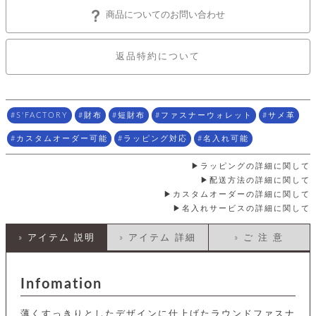
店
ホ
お
プ
ッ
ス
舗
ル
商品についてのお問い合わせ
支
チ
│
バ
紹
ダ
コ
払
バ
キ
介
ー
イ
い
ッ
ー
ッ
ン
方
返品特約について
グ
ホ
ケ
ラ
法
ル
ー
ッ
ウ
に
ク
ダ
ス
エ
ピ
つ
ー
ス
ン
い
ル
着
S'FACTORY
財布
短財布
ファスナーウォレット
サメ革
ト
グ
て
名
せ
バ
刺
チ
替
カスタムオーダー可能
ラッピング対応
名入れ可能
す
会
ッ
修
入
え
べ
員
グ
理
れ
財
て
規
ェ
ラッピングの詳細に関して
│
布
そ
約
配送方法の詳細に関して
パ
A
ベ
の
に
ー
カスタムオーダーの詳細に関して
ス
m
ル
他
つ
名入れサービスの詳細に関して
ケ
a
ト
バ
い
ン
ー
z
単
ッ
て
ス
o
品
» アイテム 説明
» アイテム 詳細
» ご 注 意
グ
n
会
ア
す
ス
バ
p
社
べ
マ
ッ
a
概
て
ク
Infomation
ホ
ク
y
要
│
ル
レ
セ
モ
単
特
ザ
薄くすっきりとしたデザインに仕上げたラウンドファスナ