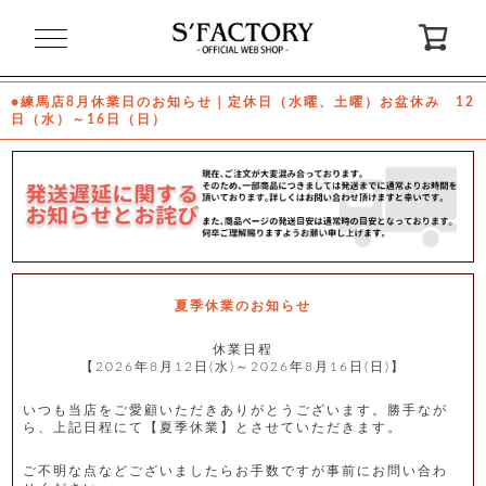
閉
じ
る
●練馬店8月休業日のお知らせ｜定休日（水曜、土曜）お盆休み 12
日（水）～16日（日）
ゲ
ス
ト
様
ロ
会
グ
員
イ
登
ン
録
夏季休業のお知らせ
休業日程
【2026年8月12日(水)～2026年8月16日(日)】
お
ガ
問
気
イ
い
に
ド
合
入
わ
いつも当店をご愛顧いただきありがとうございます。勝手なが
り
せ
ら、上記日程にて【夏季休業】とさせていただきます。
ご不明な点などございましたらお手数ですが事前にお問い合わ