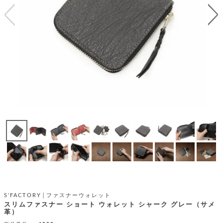
テ
S
限
I
定
ゴ
X
商
T
品
H
リ
S
S
E
A
財
N
イ
L
S
E
布
E
商
ン
品
R
バ
す
O
フ
予
べ
N
約
て
ッ
O
商
ォ
V
長
品
グ
E
財
メ
入
布
2
荷
ウ
ボ
n
短
商
デ
ー
d
財
品
ィ
ォ
布
バ
シ
S'FACTORY│ファスナーウォレット
ッ
レ
フ
スリムファスナー ショート ウォレット シャーク グレー（サメ
グ
革）
ァ
ョ
ス