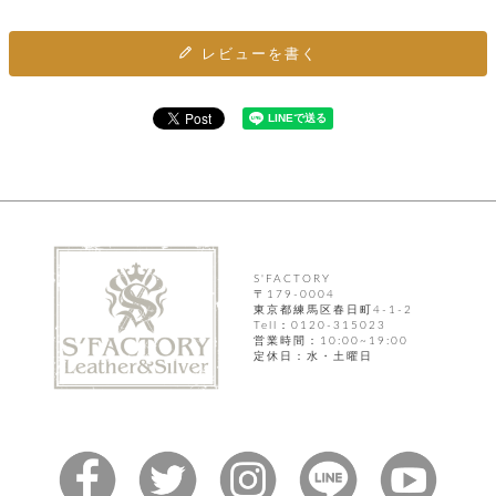
ト
ッ
チ
ツ
ク
ェ
レ
レビューを書く
ー
服
コ
ス
ン
ン
ネ
チ
飾
キ
ッ
ョ
ー
ク
リ
洋
コ
レ
ン
服
ン
ス
グ
チ
チ
閉
付
洋
ョ
ェ
じ
き
服
ー
る
ド
ン
シ
S'FACTORY
ロ
ュ
〒179-0004
ッ
ブ
ー
東京都練馬区春日町4-1-2
プ
レ
Tell：0120-315023
ズ
ハ
ス
営業時間：10:00~19:00
定休日：水・土曜日
ン
レ
帽
ド
ッ
子
ル
ト
そ
そ
の
の
他
他
服
パ