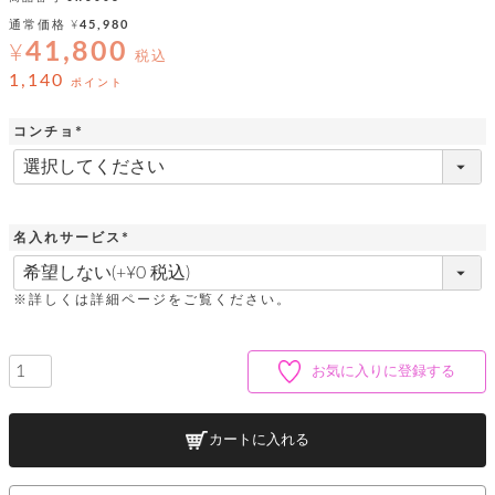
ッ
シ
ナ
ョ
通常価格
¥
45,980
ン
ー
ル
ト
41,800
¥
税込
ウ
ダ
ご
ォ
1,140
ー
ポイント
ホ
利
レ
バ
特
用
ッ
ッ
集
コンチョ
ル
ガ
ト
グ
一
(
イ
覧
必
バ
ド
ダ
ト
須
イ
ー
)
レ
カ
お
ト
ー
ー
ー
問
バ
名入れサービス
ベ
ズ
い
ッ
(
ル
小
す
ウ
合
グ
必
紹
べ
ォ
わ
須
※詳しくは詳細ページをご覧ください。
介
て
レ
せ
物
ボ
)
ッ
ス
ホ
返
ト
ト
素
ベ
す
ル
品
ン
材
お気に入りに登録する
べ
ダ
マ
特
バ
に
て
ル
ー
ネ
約
ッ
つ
ー
グ
い
キ
そ
カートに入れる
送
ク
ト
て
ー
の
料
リ
ク
ケ
他
と
ッ
ラ
│
ー