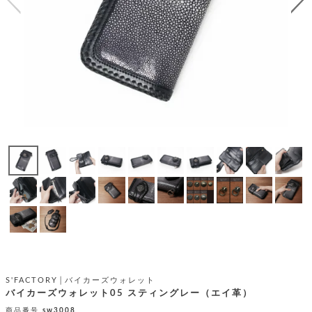
テ
S
限
I
定
ゴ
X
商
T
品
H
リ
S
S
E
A
財
N
イ
L
S
E
布
E
商
ン
品
R
バ
す
O
フ
予
べ
N
約
て
ッ
O
商
ォ
V
長
品
グ
E
財
メ
入
布
2
荷
ウ
ボ
n
短
商
デ
ー
d
財
品
ィ
ォ
布
バ
シ
ッ
S'FACTORY│バイカーズウォレット
レ
フ
グ
バイカーズウォレット05 スティングレー（エイ革）
ァ
ョ
ス
商品番号
sw3008