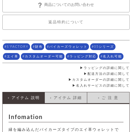
店
ホ
お
プ
ッ
ス
商品についてのお問い合わせ
舗
ル
支
チ
│
バ
紹
ダ
コ
払
バ
キ
介
ー
イ
い
ッ
ー
ッ
返品特約について
ン
方
グ
ホ
ケ
ラ
法
ル
ー
ッ
ウ
に
ク
ダ
ス
エ
ピ
つ
ー
ス
ン
い
ル
S'FACTORY
財布
バイカーズウォレット
05シリーズ
着
ト
グ
て
名
せ
バ
刺
エイ革
カスタムオーダー可能
ラッピング対応
名入れ可能
チ
替
す
会
ッ
修
入
え
べ
員
グ
理
れ
ラッピングの詳細に関して
財
て
規
ェ
│
布
そ
配送方法の詳細に関して
約
パ
A
ベ
の
に
カスタムオーダーの詳細に関して
ー
ス
m
ル
他
つ
名入れサービスの詳細に関して
ケ
a
ト
バ
い
ン
ー
z
単
ッ
て
» アイテム 説明
» アイテム 詳細
» ご 注 意
ス
o
品
グ
n
会
ア
す
ス
バ
p
社
べ
マ
ッ
a
概
Infomation
て
ク
ホ
ク
y
要
│
ル
レ
セ
モ
単
縁を編み込んだバイカーズタイプのエイ革ウォレットで
特
ザ