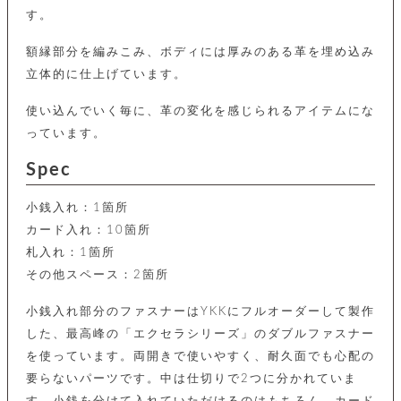
カ
バ
品
定
ー
す。
ス
イ
サ
商
チ
タ
セ
ル
取
ェ
ム
額縁部分を編みこみ、ボディには厚みのある革を埋め込み
ッ
引
ー
リ
オ
喫
ト
立体的に仕上げています。
法
ン
ー
煙
に
ダ
ー
具
メ
基
使い込んでいく毎に、革の変化を感じられるアイテムにな
ー
タ
づ
ス
っています。
時
す
ル
く
テ
名
べ
チ
表
ー
入
Spec
て
ェ
計
示
シ
れ
ー
ョ
リ
サ
個
ン
カ
ナ
小銭入れ：1箇所
す
ン
ー
人
リ
べ
グ
ビ
ロ
カード入れ：10箇所
情
ー
て
ス
ン
ス
報
札入れ：1箇所
ペ
グ
の
ポ
腕
ン
その他スペース：2箇所
チ
タ
取
ー
時
ダ
ェ
り
チ
計
ン
ー
小銭入れ部分のファスナーはYKKにフルオーダーして製作
扱
ム
ト
ン
そ
い
ベ
した、最高峰の「エクセラシリーズ」のダブルファスナー
ト
の
ル
パ
ッ
シ
を使っています。両開きで使いやすく、耐久面でも心配の
他
ト
プ
ョ
小
の
要らないパーツです。中は仕切りで2つに分かれていま
ー
ー
物
み
ネ