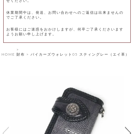
せください。
レ
休業期間中は、発送、お問い合わせへのご返信は出来ませんの
ー
でご了承ください。
ベ
お客様にはご迷惑をおかけしますが、何卒ご了承くださいます
ようお願い申し上げます。
ル
S
HOME
財布
バイカーズウォレット05 スティングレー（エイ革）
商
'
F
品
A
C
T
タ
O
R
イ
Y
T
プ
e
l
新
o
カ
商
s
品