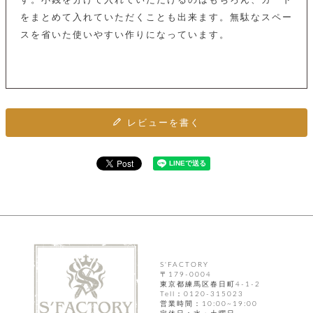
す。小銭を分けて入れていただけるのはもちろん、カード
ト
ッ
チ
ツ
をまとめて入れていただくことも出来ます。無駄なスペー
ク
ェ
レ
スを省いた使いやすい作りになっています。
ー
服
コ
ス
ン
ン
ネ
チ
飾
キ
ッ
ョ
ー
ク
リ
洋
コ
レ
ン
服
ン
ス
グ
レビューを書く
チ
チ
閉
付
洋
ョ
ェ
じ
き
服
ー
る
ド
ン
シ
ロ
ュ
ッ
ブ
ー
プ
レ
ズ
ハ
ス
ン
レ
帽
ド
ッ
子
ル
ト
そ
S'FACTORY
そ
〒179-0004
の
東京都練馬区春日町4-1-2
の
他
Tell：0120-315023
他
服
営業時間：10:00~19:00
パ