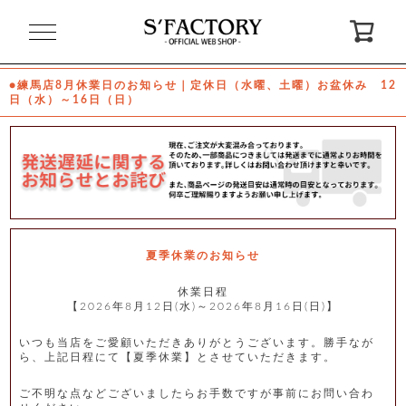
閉
じ
る
●練馬店8月休業日のお知らせ｜定休日（水曜、土曜）お盆休み 12
日（水）～16日（日）
ゲ
ス
ト
様
ロ
会
グ
員
イ
登
ン
録
夏季休業のお知らせ
休業日程
【2026年8月12日(水)～2026年8月16日(日)】
お
ガ
問
気
イ
い
に
ド
合
入
わ
いつも当店をご愛顧いただきありがとうございます。勝手なが
り
せ
ら、上記日程にて【夏季休業】とさせていただきます。
ご不明な点などございましたらお手数ですが事前にお問い合わ