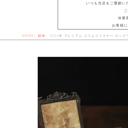
いつも当店をご愛顧い
ご
休業
お客様に
HOME
財布
2024年 プレミアム スリムファスナー ロン