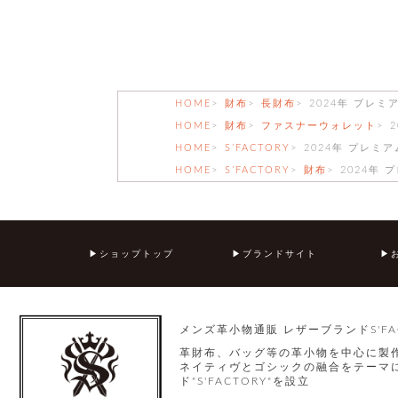
HOME
財布
長財布
2024年 プレ
HOME
財布
ファスナーウォレット
HOME
S’FACTORY
2024年 プレミ
HOME
S’FACTORY
財布
2024年
ショップトップ
ブランドサイト
メンズ革小物通販 レザーブランドS'FA
革財布、バッグ等の革小物を中心に製
ネイティヴとゴシックの融合をテーマに
ド"S'FACTORY"を設立