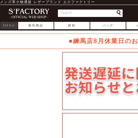
メンズ革小物通販 レザーブランド エスファクトリー
MENU
新作商品
財布
バッグ
●練馬店8月休業日の