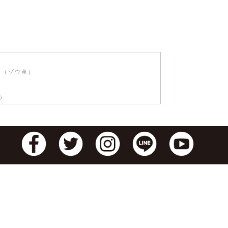
ト（ゾウ革）
革）