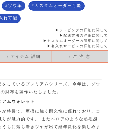
ゾウ革
カスタムオーダー可能
入れ可能
ラッピングの詳細に関して
配送方法の詳細に関して
カスタムオーダーの詳細に関して
名入れサービスの詳細に関して
» アイテム 詳細
» ご 注 意
売をしているプレミアムシリーズ。今年は、ゾウ
類の財布を製作いたしました。
レミアムウォレット
さが特長で、摩擦に強く耐久性に優れており、コ
触りが魅力的です。 またベロアのような起毛感
るうちに落ち着きツヤが出て経年変化を楽しめま