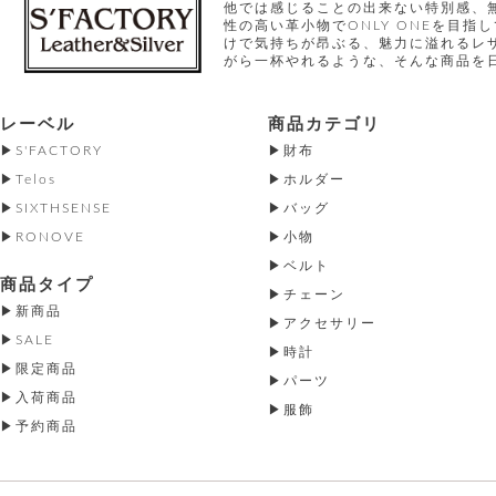
他では感じることの出来ない特別感、
性の高い革小物でONLY ONEを目
けで気持ちが昂ぶる、魅力に溢れるレ
がら一杯やれるような、そんな商品を
レーベル
商品カテゴリ
S'FACTORY
財布
Telos
ホルダー
SIXTHSENSE
バッグ
RONOVE
小物
ベルト
商品タイプ
チェーン
新商品
アクセサリー
SALE
時計
限定商品
パーツ
入荷商品
服飾
予約商品