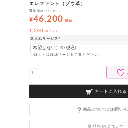
エレファント（ゾウ革）
通常価格
¥
50,820
46,200
¥
税込
1,260
ポイント
名入れサービス
(
必
須
※詳しくは詳細ページをご覧ください。
)
カートに入れる
商品についてのお問い合
返品特約について