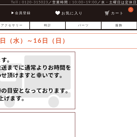
Tell：0120-315023／営業時間：10:00~19:00／水・土曜日は定休日
0
お気に入り
カート
会員登録
アクセサリー
時計
パーツ
服飾
日（水）～16日（日）