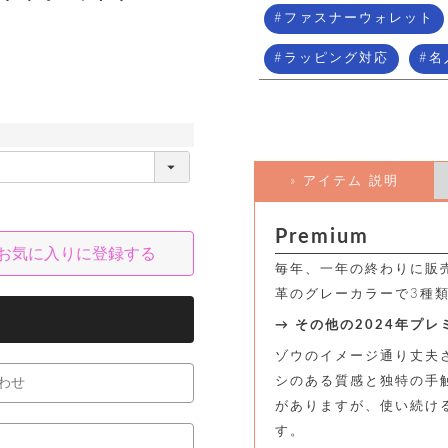
ファスナーウォレット
ラッピング対応
名
» アイテム 説明
Premium
お気に入りに登録する
毎年、一年の終わりに販
革のグレーカラーで3種
→ その他の2024年プ
ゾウのイメージ通り丈夫
シのある質感と独特の手
わせ
がありますが、使い続け
す。