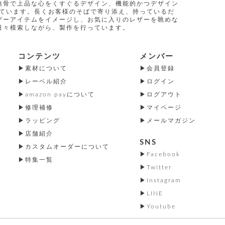
無骨で上品な心をくすぐるデザイン、機能的かつデザイン
指しています。長くお客様のそばで寄り添え、持っているだ
ザーアイテムをイメージし、お気に入りのレザーを眺めな
日々模索しながら、製作を行っています。
コンテンツ
メンバー
素材について
会員登録
レーベル紹介
ログイン
amazon payについて
ログアウト
修理補修
マイページ
ラッピング
メールマガジン
店舗紹介
SNS
カスタムオーダーについて
Facebook
特集一覧
Twitter
Instagram
LINE
Youtube