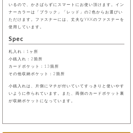
カ
バ
品
定
ー
いるので、かさばらずにスマートにお使い頂けます。イン
ス
イ
サ
商
チ
タ
セ
ナーカラーは「ブラック」「レッド」の2色からお選びい
ル
取
ェ
ム
ッ
引
ただけます。ファスナーには、丈夫なYKKのファスナーを
ー
リ
オ
喫
ト
法
ン
ー
使用しています。
煙
に
ダ
ー
具
メ
基
ー
Spec
タ
づ
ス
時
す
ル
く
テ
名
べ
チ
表
札入れ：1ヶ所
ー
入
て
ェ
計
示
シ
小銭入れ：2箇所
れ
ー
ョ
リ
サ
個
カードポケット：13箇所
ン
カ
ナ
す
ン
ー
人
その他収納ポケット：2箇所
リ
べ
グ
ビ
ロ
情
ー
て
ス
ン
ス
報
ペ
小銭入れは、片側にマチが付いていてすっきりと使いやす
グ
の
ポ
腕
ン
チ
タ
取
いように作られています。また、両側のカードポケット裏
ー
時
ダ
ェ
り
チ
計
ン
が収納ポケットになっています。
ー
扱
ム
ト
ン
そ
い
ベ
ト
の
ル
パ
ッ
シ
他
ト
プ
ョ
小
の
ー
ー
物
み
ネ