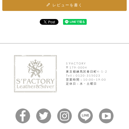
ト
ッ
レビューを書く
チ
ツ
ク
ェ
レ
ー
服
コ
ス
ン
ン
ネ
チ
飾
キ
ッ
ョ
ー
ク
リ
洋
コ
レ
ン
服
ン
ス
グ
チ
チ
閉
付
洋
ョ
ェ
じ
き
服
S'FACTORY
ー
る
ド
〒179-0004
ン
シ
東京都練馬区春日町4-1-2
ロ
ュ
Tell：0120-315023
ッ
ブ
営業時間：10:00~19:00
ー
プ
レ
定休日：水・土曜日
ズ
ハ
ス
ン
レ
帽
ド
ッ
子
ル
ト
そ
そ
の
の
他
他
服
パ