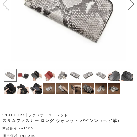
テ
S
限
I
定
ゴ
X
商
T
品
H
リ
S
S
E
A
財
N
イ
L
S
E
布
E
商
ン
品
R
バ
す
O
フ
予
べ
N
約
て
ッ
O
商
ォ
V
長
品
グ
E
財
メ
入
布
2
荷
ウ
ボ
n
短
商
デ
ー
d
財
品
ィ
ォ
S'FACTORY│ファスナーウォレット
布
バ
シ
スリムファスナー ロング ウォレット パイソン（ヘビ革）
ッ
レ
フ
グ
商品番号
sw4106
ァ
ョ
通常価格
¥
42,350
ス