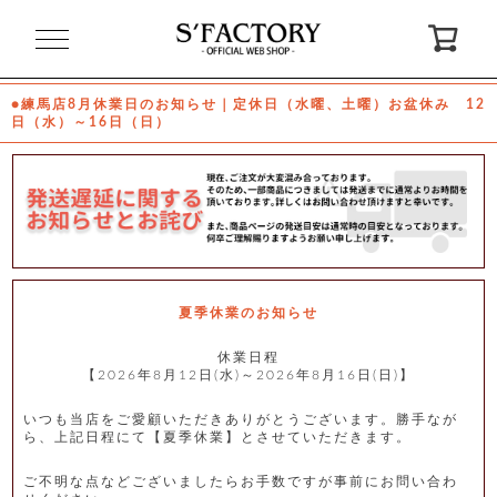
閉
じ
る
●練馬店8月休業日のお知らせ｜定休日（水曜、土曜）お盆休み 12
日（水）～16日（日）
ゲ
ス
ト
様
ロ
会
グ
員
イ
登
ン
録
夏季休業のお知らせ
休業日程
【2026年8月12日(水)～2026年8月16日(日)】
お
ガ
問
気
イ
い
に
ド
合
入
わ
いつも当店をご愛顧いただきありがとうございます。勝手なが
り
せ
ら、上記日程にて【夏季休業】とさせていただきます。
ご不明な点などございましたらお手数ですが事前にお問い合わ