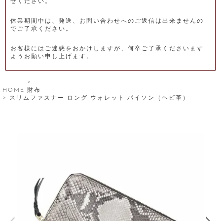
せください。
レ
休業期間中は、発送、お問い合わせへのご返信は出来ませんの
ー
でご了承ください。
ベ
お客様にはご迷惑をおかけしますが、何卒ご了承くださいます
ようお願い申し上げます。
ル
S
HOME
財布
商
'
スリムファスナー ロング ウォレット パイソン（ヘビ革）
F
品
A
C
T
タ
O
R
イ
Y
T
プ
e
l
新
o
カ
商
s
品