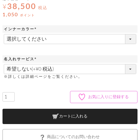
ッ
シ
38,500
ナ
¥
ョ
税込
ン
ー
ル
ト
1,050
ポイント
ウ
ダ
ご
ォ
ー
ホ
利
レ
インナーカラー
バ
特
用
ッ
ッ
集
(
ル
ガ
ト
必
グ
一
イ
須
覧
バ
ド
ダ
ト
)
イ
ー
レ
名入れサービス
カ
お
ト
ー
ー
(
ー
問
バ
ベ
必
ズ
い
ッ
須
ル
小
す
※詳しくは詳細ページをご覧ください。
ウ
合
グ
)
紹
べ
ォ
わ
介
て
レ
せ
物
ボ
ッ
ス
お気に入りに登録する
ホ
返
ト
ト
素
ベ
す
ル
品
ン
材
べ
ダ
マ
特
バ
に
て
ル
ー
ネ
約
ッ
つ
カートに入れる
ー
グ
い
キ
そ
送
ク
ト
て
ー
の
料
リ
ク
ケ
他
と
商品についてのお問い合わせ
ッ
ラ
│
ー