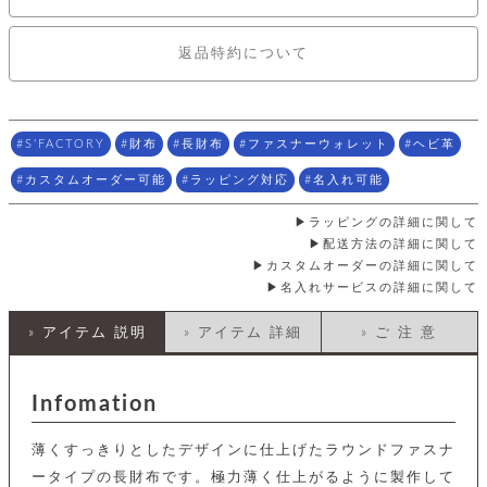
店
ホ
お
プ
ッ
ス
舗
ル
支
チ
│
バ
紹
ダ
コ
払
バ
返品特約について
キ
介
ー
イ
い
ッ
ー
ッ
ン
方
グ
ホ
ケ
ラ
法
ル
ー
ッ
ウ
に
ク
ダ
ス
エ
ピ
つ
S'FACTORY
財布
長財布
ファスナーウォレット
ヘビ革
ー
ス
ン
い
ル
着
ト
グ
カスタムオーダー可能
ラッピング対応
名入れ可能
て
名
せ
バ
刺
チ
替
す
会
ッ
ラッピングの詳細に関して
修
入
え
べ
員
グ
理
配送方法の詳細に関して
れ
財
て
規
ェ
│
カスタムオーダーの詳細に関して
布
そ
約
パ
A
ベ
名入れサービスの詳細に関して
の
に
ー
ス
m
ル
他
つ
ケ
a
ト
バ
» アイテム 説明
» アイテム 詳細
» ご 注 意
い
ン
ー
z
単
ッ
て
ス
o
品
グ
n
会
ア
す
ス
バ
Infomation
p
社
べ
マ
ッ
a
概
て
ク
ホ
ク
y
要
薄くすっきりとしたデザインに仕上げたラウンドファスナ
│
ル
レ
セ
モ
ータイプの長財布です。極力薄く仕上がるように製作して
単
特
ザ