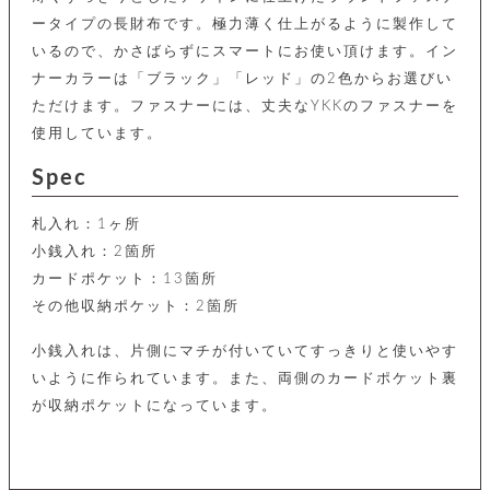
カ
バ
品
定
ー
ス
ータイプの長財布です。極力薄く仕上がるように製作して
イ
サ
商
チ
タ
セ
ル
いるので、かさばらずにスマートにお使い頂けます。イン
取
ェ
ム
ッ
引
ー
リ
オ
ナーカラーは「ブラック」「レッド」の2色からお選びい
喫
ト
法
ン
ー
煙
ただけます。ファスナーには、丈夫なYKKのファスナーを
に
ダ
ー
具
メ
基
使用しています。
ー
タ
づ
ス
時
す
ル
く
Spec
テ
名
べ
チ
表
ー
入
て
ェ
計
示
シ
れ
札入れ：1ヶ所
ー
ョ
リ
サ
個
ン
小銭入れ：2箇所
カ
ナ
す
ン
ー
人
リ
べ
グ
カードポケット：13箇所
ビ
ロ
情
ー
て
ス
ン
ス
報
その他収納ポケット：2箇所
ペ
グ
の
ポ
腕
ン
チ
タ
取
ー
時
小銭入れは、片側にマチが付いていてすっきりと使いやす
ダ
ェ
り
チ
計
ン
ー
いように作られています。また、両側のカードポケット裏
扱
ム
ト
ン
そ
い
ベ
が収納ポケットになっています。
ト
の
ル
パ
ッ
シ
他
ト
プ
ョ
小
の
ー
ー
物
み
ネ