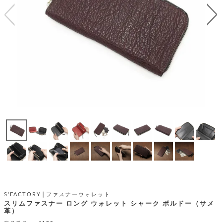
テ
S
限
I
定
ゴ
X
商
T
品
H
リ
S
S
E
A
財
N
イ
L
S
E
布
E
商
ン
品
R
バ
す
O
フ
予
べ
N
約
て
ッ
O
商
ォ
V
長
品
グ
E
財
メ
入
布
2
荷
ウ
ボ
n
短
商
デ
ー
d
財
品
ィ
ォ
布
バ
シ
S'FACTORY│ファスナーウォレット
ッ
レ
フ
スリムファスナー ロング ウォレット シャーク ボルドー（サメ
グ
革）
ァ
ョ
ス