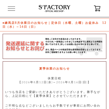
閉
じ
る
●練馬店8月休業日のお知らせ｜定休日（水曜、土曜）お盆休み 12
日（水）～16日（日）
ゲ
ス
ト
様
ロ
会
グ
員
イ
登
ン
録
夏季休業のお知らせ
休業日程
【2026年8月12日(水)～2026年8月16日(日)】
お
ガ
問
気
イ
い
に
ド
合
入
わ
いつも当店をご愛顧いただきありがとうございます。勝手なが
り
せ
ら、上記日程にて【夏季休業】とさせていただきます。
ご不明な点などございましたらお手数ですが事前にお問い合わ