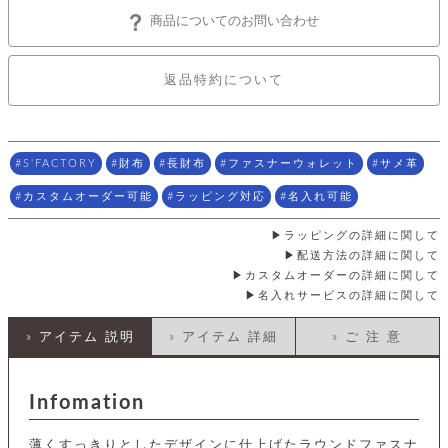
店
ホ
お
プ
ッ
ス
舗
ル
商品についてのお問い合わせ
支
チ
│
バ
紹
ダ
コ
払
バ
キ
介
ー
イ
い
ッ
ー
ッ
ン
方
返品特約について
グ
ホ
ケ
ラ
法
ル
ー
ッ
ウ
に
ク
ダ
ス
エ
ピ
つ
ー
ス
ン
い
ル
着
S'FACTORY
財布
長財布
ファスナーウォレット
サメ革
ト
グ
て
名
せ
バ
刺
チ
替
カスタムオーダー可能
ラッピング対応
名入れ可能
す
会
ッ
修
入
え
べ
員
グ
理
れ
財
て
規
ェ
ラッピングの詳細に関して
│
布
そ
約
配送方法の詳細に関して
パ
A
ベ
の
に
ー
カスタムオーダーの詳細に関して
ス
m
ル
他
つ
名入れサービスの詳細に関して
ケ
a
ト
バ
い
ン
ー
z
単
ッ
て
ス
o
品
» アイテム 説明
» アイテム 詳細
» ご 注 意
グ
n
会
ア
す
ス
バ
p
社
べ
マ
ッ
a
概
て
ク
Infomation
ホ
ク
y
要
│
ル
レ
セ
モ
単
特
ザ
薄くすっきりとしたデザインに仕上げたラウンドファスナ