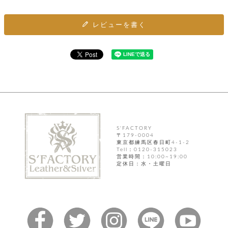
ト
ッ
チ
ツ
ク
ェ
レ
レビューを書く
ー
服
コ
ス
ン
ン
ネ
チ
飾
キ
ッ
ョ
ー
ク
リ
洋
コ
レ
ン
服
ン
ス
グ
チ
チ
閉
付
洋
ョ
ェ
じ
き
服
ー
る
ド
ン
シ
S'FACTORY
ロ
ュ
〒179-0004
ッ
ブ
ー
東京都練馬区春日町4-1-2
プ
レ
Tell：0120-315023
ズ
ハ
ス
営業時間：10:00~19:00
定休日：水・土曜日
ン
レ
帽
ド
ッ
子
ル
ト
そ
そ
の
の
他
他
服
パ