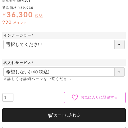
ッ
シ
商品番号
sw4105
ナ
ョ
ン
通常価格
¥
39,930
ー
ル
ト
36,300
¥
ウ
税込
ダ
ご
ォ
ー
990
ホ
ポイント
利
レ
バ
特
用
ッ
ッ
集
ル
インナーカラー
ガ
ト
グ
一
イ
(
覧
バ
必
ド
ダ
ト
イ
須
ー
レ
カ
お
)
ト
ー
ー
ー
問
バ
名入れサービス
ベ
ズ
い
ッ
(
ル
小
す
ウ
合
グ
必
紹
べ
ォ
わ
須
※詳しくは詳細ページをご覧ください。
介
て
レ
せ
物
ボ
)
ッ
ス
ホ
返
ト
ト
素
ベ
す
ル
品
ン
材
お気に入りに登録する
べ
ダ
マ
特
バ
に
て
ル
ー
ネ
約
ッ
つ
ー
グ
い
キ
そ
送
ク
ト
カートに入れる
て
ー
の
料
リ
ク
ケ
他
と
ッ
ラ
│
ー