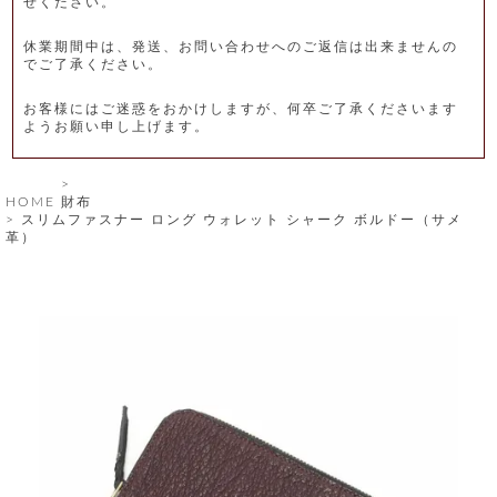
せください。
レ
休業期間中は、発送、お問い合わせへのご返信は出来ませんの
ー
でご了承ください。
ベ
お客様にはご迷惑をおかけしますが、何卒ご了承くださいます
ようお願い申し上げます。
ル
S
HOME
財布
商
'
スリムファスナー ロング ウォレット シャーク ボルドー（サメ
F
革）
品
A
C
T
タ
O
R
イ
Y
T
プ
e
l
新
o
カ
商
s
品