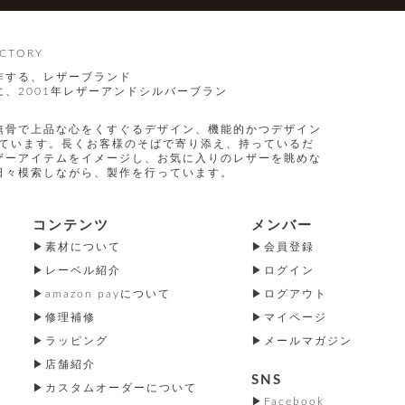
CTORY
作する、レザーブランド
、2001年レザーアンドシルバーブラン
無骨で上品な心をくすぐるデザイン、機能的かつデザイン
指しています。長くお客様のそばで寄り添え、持っているだ
ザーアイテムをイメージし、お気に入りのレザーを眺めな
日々模索しながら、製作を行っています。
コンテンツ
メンバー
素材について
会員登録
レーベル紹介
ログイン
amazon payについて
ログアウト
修理補修
マイページ
ラッピング
メールマガジン
店舗紹介
SNS
カスタムオーダーについて
Facebook