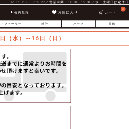
Tell：0120-315023／営業時間：10:00~19:00／水・土曜日は定休日
0
お気に入り
カート
会員登録
アクセサリー
時計
パーツ
服飾
日（水）～16日（日）