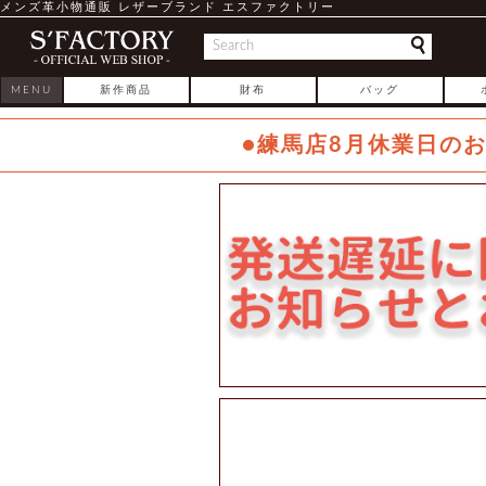
メンズ革小物通販 レザーブランド エスファクトリー
MENU
新作商品
財布
バッグ
●練馬店8月休業日の