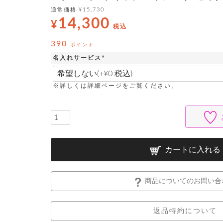
通常価格
¥
15,730
14,300
¥
税込
390
ポイント
名入れサービス
(
必
須
※詳しくは詳細ページをご覧ください。
)
カートに入れる
商品についてのお問い合
返品特約について