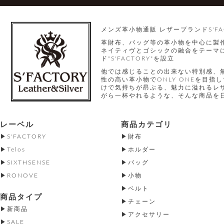
メンズ革小物通販 レザーブランドS'FA
革財布、バッグ等の革小物を中心に製
ネイティヴとゴシックの融合をテーマに
ド"S'FACTORY"を設立
他では感じることの出来ない特別感、
性の高い革小物でONLY ONEを目
けで気持ちが昂ぶる、魅力に溢れるレ
がら一杯やれるような、そんな商品を
レーベル
商品カテゴリ
S'FACTORY
財布
Telos
ホルダー
SIXTHSENSE
バッグ
RONOVE
小物
ベルト
商品タイプ
チェーン
新商品
アクセサリー
SALE