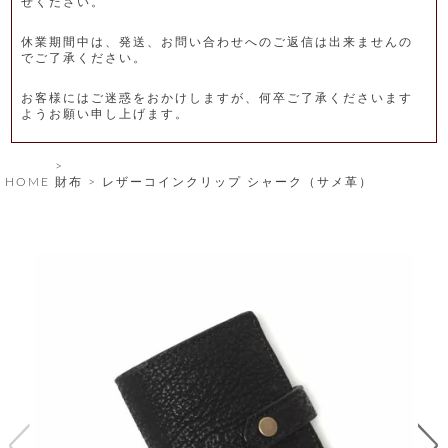
せください。
レ
休業期間中は、発送、お問い合わせへのご返信は出来ませんの
ー
でご了承ください。
ベ
お客様にはご迷惑をおかけしますが、何卒ご了承くださいます
ようお願い申し上げます。
ル
S
HOME
財布
レザーコインクリップ シャーク（サメ革）
商
'
F
品
A
C
T
タ
O
R
イ
Y
T
プ
e
l
新
o
カ
商
s
品