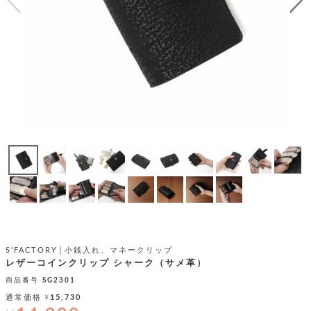
テ
S
限
I
定
ゴ
X
商
T
品
H
リ
S
S
E
A
財
N
イ
L
S
E
布
E
商
ン
品
R
バ
す
O
フ
予
べ
N
約
て
ッ
O
商
ォ
V
長
品
グ
E
財
メ
入
布
2
荷
ウ
ボ
n
短
商
デ
ー
d
S'FACTORY│小銭入れ、マネークリップ
財
品
ィ
ォ
レザーコインクリップ シャーク（サメ革）
布
バ
シ
ッ
商品番号
SG2301
レ
フ
グ
ァ
通常価格
¥
15,730
ョ
ス