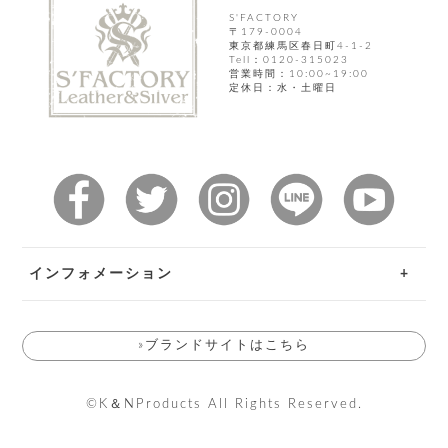
ト
ッ
チ
S'FACTORY
ツ
ク
〒179-0004
ェ
東京都練馬区春日町4-1-2
レ
ー
Tell：0120-315023
服
コ
ス
ン
営業時間：10:00~19:00
ン
定休日：水・土曜日
ネ
チ
飾
キ
ッ
ョ
ー
ク
リ
洋
コ
レ
ン
服
ン
ス
グ
チ
チ
閉
付
洋
ョ
ェ
じ
き
服
ー
る
ド
ン
シ
ロ
ュ
ッ
インフォメーション
ブ
ー
プ
レ
ズ
ハ
ス
ご利用ガイド
ン
レ
帽
ド
»ブランドサイトはこちら
ッ
お問い合わせ
子
ル
ト
そ
返品特約
そ
の
©K＆NProducts All Rights Reserved.
送料とお支払い方法について
の
他
他
服
会員規約について
パ