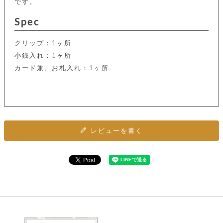
カ
です。
バ
品
定
ー
ス
イ
サ
商
チ
タ
セ
Spec
ル
取
ェ
ム
ッ
引
ー
リ
オ
喫
ト
法
ン
クリップ：1ヶ所
ー
煙
に
ダ
ー
具
小銭入れ：1ヶ所
メ
基
ー
タ
カード兼、お札入れ：1ヶ所
づ
ス
時
す
ル
く
テ
名
べ
チ
表
ー
入
て
ェ
計
示
シ
れ
ー
ョ
リ
サ
個
ン
カ
ナ
す
ン
ー
人
リ
べ
グ
ビ
ロ
情
レビューを書く
ー
て
ス
ン
ス
報
ペ
グ
の
ポ
腕
ン
チ
タ
取
ー
時
ダ
ェ
り
チ
計
ン
ー
扱
ム
ト
ン
そ
い
ベ
ト
の
ル
パ
ッ
シ
他
ト
プ
ョ
小
の
ー
ー
物
み
ネ