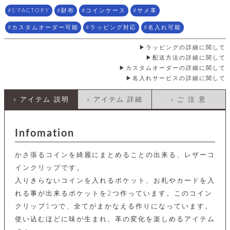
店
ホ
お
プ
ッ
ス
舗
ル
S'FACTORY
財布
コインケース
サメ革
支
チ
│
バ
紹
ダ
コ
払
バ
キ
介
カスタムオーダー可能
ラッピング対応
名入れ可能
ー
イ
い
ッ
ー
ッ
ン
方
グ
ホ
ラッピングの詳細に関して
ケ
ラ
法
ル
ー
ッ
ウ
に
配送方法の詳細に関して
ク
ダ
ス
エ
ピ
つ
カスタムオーダーの詳細に関して
ー
ス
ン
い
名入れサービスの詳細に関して
ル
着
ト
グ
て
名
せ
バ
刺
» アイテム 説明
» アイテム 詳細
» ご 注 意
チ
替
す
会
ッ
修
入
え
べ
員
グ
理
れ
財
て
規
ェ
│
布
そ
約
Infomation
パ
A
ベ
の
に
ー
ス
m
ル
他
つ
ケ
a
ト
かさ張るコインを綺麗にまとめることの出来る、レザーコ
バ
い
ン
ー
z
単
ッ
て
インクリップです。
ス
o
品
グ
入りきらないコインを入れるポケット、お札やカードを入
n
会
ア
す
ス
バ
p
社
べ
れる事が出来るポケットを2つ作っています。このコイン
マ
ッ
a
概
て
ク
ホ
クリップ1つで、全てがまかなえる作りになっています。
ク
y
要
│
ル
レ
使い込むほどに味が生まれ、革の変化を楽しめるアイテム
セ
モ
単
特
ザ