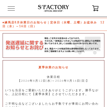
閉
じ
る
●練馬店8月休業日のお知らせ｜定休日（水曜、土曜）お盆休み 12
日（水）～16日（日）
ゲ
ス
ト
様
ロ
会
グ
員
イ
登
ン
録
夏季休業のお知らせ
休業日程
【2026年8月12日(水)～2026年8月16日(日)】
お
ガ
問
気
イ
い
に
ド
合
入
わ
いつも当店をご愛顧いただきありがとうございます。勝手なが
り
せ
ら、上記日程にて【夏季休業】とさせていただきます。
ご不明な点などございましたらお手数ですが事前にお問い合わ