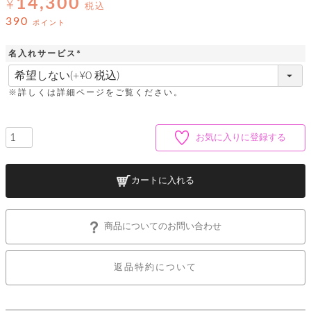
14,300
ッ
¥
シ
税込
ナ
ョ
ン
390
ポイント
ー
ル
ト
ウ
ダ
ご
ォ
ー
名入れサービス
ホ
利
レ
バ
特
(
用
ッ
ッ
集
必
ル
ガ
ト
須
グ
一
※詳しくは詳細ページをご覧ください。
イ
)
覧
バ
ド
ダ
ト
イ
ー
レ
カ
お
ト
お気に入りに登録する
ー
ー
ー
問
バ
ベ
ズ
い
ッ
ル
小
す
ウ
合
グ
紹
カートに入れる
べ
ォ
わ
介
て
レ
せ
物
ボ
ッ
ス
ホ
返
ト
ト
素
ベ
す
商品についてのお問い合わせ
ル
品
ン
材
べ
ダ
マ
特
バ
に
て
ル
ー
ネ
約
ッ
つ
ー
返品特約について
グ
い
キ
そ
送
ク
ト
て
ー
の
料
リ
ク
ケ
他
と
ッ
ラ
│
ー