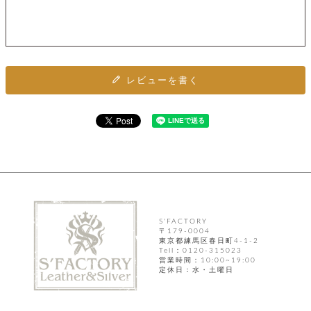
ト
ッ
チ
ツ
ク
ェ
レ
ー
服
コ
ス
ン
ン
ネ
チ
飾
キ
ッ
レビューを書く
ョ
ー
ク
リ
洋
コ
レ
ン
服
ン
ス
グ
チ
チ
閉
付
洋
ョ
ェ
じ
き
服
ー
る
ド
ン
シ
ロ
ュ
ッ
ブ
ー
プ
レ
ズ
ハ
ス
S'FACTORY
ン
レ
帽
〒179-0004
ド
ッ
子
東京都練馬区春日町4-1-2
ル
Tell：0120-315023
ト
営業時間：10:00~19:00
そ
定休日：水・土曜日
そ
の
の
他
他
服
パ