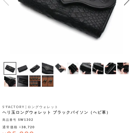
テ
S
限
I
定
ゴ
X
商
T
品
H
リ
S
S
E
A
財
N
イ
L
S
E
布
E
商
ン
品
R
バ
す
O
フ
予
べ
N
約
て
ッ
O
商
ォ
V
長
品
グ
E
財
メ
入
布
2
荷
ウ
ボ
n
短
商
デ
ー
d
S'FACTORY│ロングウォレット
財
品
ィ
ォ
ヘリ玉ロングウォレット ブラックパイソン（ヘビ革）
布
バ
シ
ッ
商品番号
SW1302
レ
フ
グ
ァ
通常価格
¥
38,720
ョ
ス