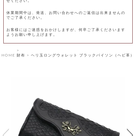
せください。
レ
休業期間中は、発送、お問い合わせへのご返信は出来ませんの
ー
でご了承ください。
ベ
お客様にはご迷惑をおかけしますが、何卒ご了承くださいます
ようお願い申し上げます。
ル
S
HOME
財布
ヘリ玉ロングウォレット ブラックパイソン（ヘビ革）
商
'
F
品
A
C
T
タ
O
R
イ
Y
T
プ
e
l
新
o
カ
商
s
品