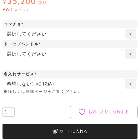
35,200
ッ
¥
シ
税込
ナ
ョ
ン
960
ポイント
ー
ル
ト
ウ
ダ
ご
ォ
ー
コンチョ
ホ
利
レ
バ
特
(
用
ッ
ッ
集
必
ル
ガ
ト
須
グ
一
ドロップハンドル
イ
)
覧
バ
ド
ダ
ト
(
イ
必
ー
レ
カ
お
須
ト
ー
ー
)
ー
問
バ
ベ
ズ
い
ッ
名入れサービス
ル
小
す
ウ
合
グ
(
紹
べ
ォ
わ
必
介
て
レ
せ
物
ボ
須
※詳しくは詳細ページをご覧ください。
ッ
ス
)
ホ
返
ト
ト
素
ベ
す
ル
品
ン
材
べ
ダ
マ
特
バ
に
お気に入りに登録する
て
ル
ー
ネ
約
ッ
つ
ー
グ
い
キ
そ
送
ク
ト
て
ー
の
料
カートに入れる
リ
ク
ケ
他
と
ッ
ラ
│
ー