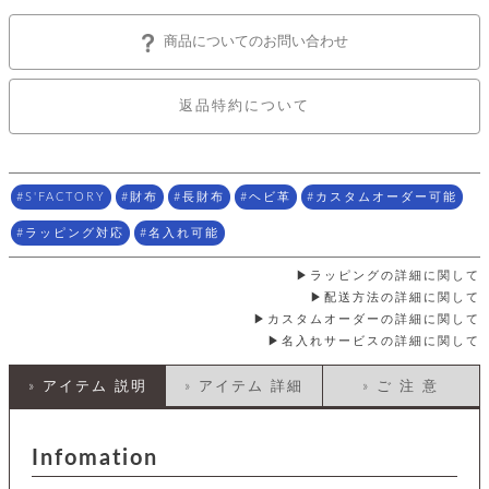
店
ホ
お
プ
ッ
ス
舗
ル
支
チ
│
バ
紹
ダ
商品についてのお問い合わせ
コ
払
バ
キ
介
ー
イ
い
ッ
ー
ッ
ン
方
グ
ホ
ケ
ラ
法
返品特約について
ル
ー
ッ
ウ
に
ク
ダ
ス
エ
ピ
つ
ー
ス
ン
い
ル
着
ト
グ
て
名
せ
S'FACTORY
財布
長財布
ヘビ革
カスタムオーダー可能
バ
刺
チ
替
す
会
ッ
修
入
ラッピング対応
名入れ可能
え
べ
員
グ
理
れ
財
て
規
ェ
│
布
そ
約
ラッピングの詳細に関して
パ
A
ベ
の
に
配送方法の詳細に関して
ー
ス
m
ル
他
つ
カスタムオーダーの詳細に関して
ケ
a
ト
バ
い
名入れサービスの詳細に関して
ン
ー
z
単
ッ
て
ス
o
品
グ
n
» アイテム 説明
» アイテム 詳細
» ご 注 意
会
ア
す
ス
バ
p
社
べ
マ
ッ
a
概
て
ク
ホ
ク
y
要
Infomation
│
ル
レ
セ
モ
単
特
ザ