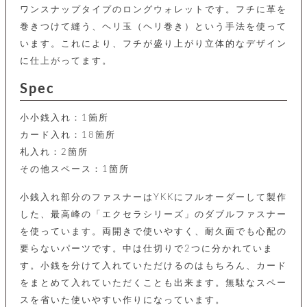
カ
バ
品
定
ー
ワンスナップタイプのロングウォレットです。フチに革を
ス
イ
サ
商
チ
タ
巻きつけて縫う、ヘリ玉（ヘリ巻き）という手法を使って
セ
ル
取
ェ
ム
ッ
います。これにより、フチが盛り上がり立体的なデザイン
引
ー
リ
オ
喫
ト
法
ン
に仕上がってます。
ー
煙
に
ダ
ー
具
メ
基
ー
Spec
タ
づ
ス
時
す
ル
く
テ
名
べ
チ
小小銭入れ：1箇所
表
ー
入
て
ェ
計
示
シ
カード入れ：18箇所
れ
ー
ョ
リ
サ
札入れ：2箇所
個
ン
カ
ナ
す
ン
ー
人
その他スペース：1箇所
リ
べ
グ
ビ
ロ
情
ー
て
ス
ン
ス
報
ペ
小銭入れ部分のファスナーはYKKにフルオーダーして製作
グ
の
ポ
腕
ン
チ
タ
取
した、最高峰の「エクセラシリーズ」のダブルファスナー
ー
時
ダ
ェ
り
チ
計
を使っています。両開きで使いやすく、耐久面でも心配の
ン
ー
扱
ム
ト
要らないパーツです。中は仕切りで2つに分かれていま
ン
そ
い
ベ
ト
の
ル
す。小銭を分けて入れていただけるのはもちろん、カード
パ
ッ
シ
他
ト
プ
ョ
をまとめて入れていただくことも出来ます。無駄なスペー
小
の
ー
ー
物
スを省いた使いやすい作りになっています。
み
ネ