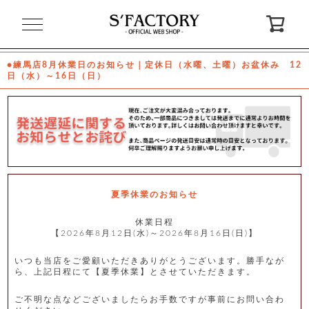
閉
じ
る
●練馬店8月休業日のお知らせ｜定休日（水曜、土曜）お盆休み 12
日（水）～16日（日）
ゲ
ス
ト
様
ロ
会
グ
員
イ
登
ン
録
夏季休業のお知らせ
休業日程
【2026年8月12日(水)～2026年8月16日(日)】
お
ガ
問
気
イ
い
に
ド
合
入
わ
いつも当店をご愛顧いただきありがとうございます。勝手なが
り
せ
ら、上記日程にて【夏季休業】とさせていただきます。
ご不明な点などございましたらお手数ですが事前にお問い合わ