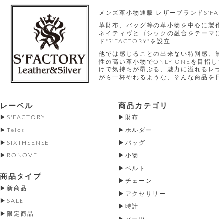
メンズ革小物通販 レザーブランドS'FA
革財布、バッグ等の革小物を中心に製
ネイティヴとゴシックの融合をテーマに
ド"S'FACTORY"を設立
他では感じることの出来ない特別感、
性の高い革小物でONLY ONEを目
けで気持ちが昂ぶる、魅力に溢れるレ
がら一杯やれるような、そんな商品を
レーベル
商品カテゴリ
S'FACTORY
財布
Telos
ホルダー
SIXTHSENSE
バッグ
RONOVE
小物
ベルト
商品タイプ
チェーン
新商品
アクセサリー
SALE
時計
限定商品
パーツ