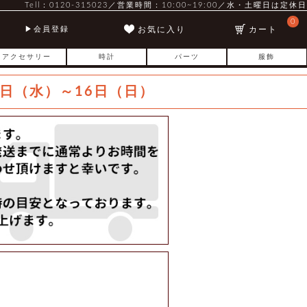
Tell：0120-315023／営業時間：10:00~19:00／水・土曜日は定休日
0
お気に入り
カート
会員登録
アクセサリー
時計
パーツ
服飾
日（水）～16日（日）