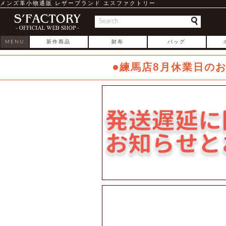
メンズ革小物通販 レザーブランド エスファクトリー
MENU
新作商品
財布
バッグ
●練馬店8月休業日の