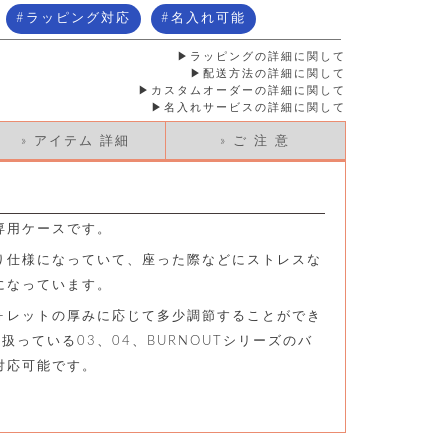
ラッピング対応
名入れ可能
ラッピングの詳細に関して
配送方法の詳細に関して
カスタムオーダーの詳細に関して
名入れサービスの詳細に関して
» アイテム 詳細
» ご 注 意
専用ケースです。
り仕様になっていて、座った際などにストレスな
になっています。
ォレットの厚みに応じて多少調節することができ
取り扱っている03、04、BURNOUTシリーズのバ
対応可能です。