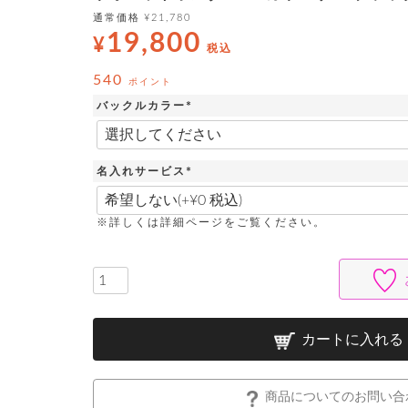
通常価格
¥
21,780
19,800
¥
税込
540
ポイント
バックルカラー
(
必
須
)
名入れサービス
(
必
須
※詳しくは詳細ページをご覧ください。
)
カートに入れる
商品についてのお問い合