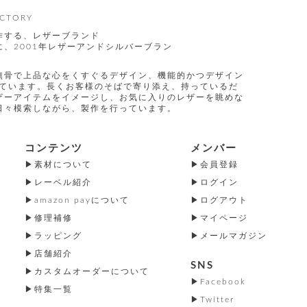
CTORY
作する、レザーブランド
、2001年レザーアンドシルバーブラン
無骨で上品な心をくすぐるデザイン、機能的かつデザイン
指しています。長くお客様のそばで寄り添え、持っているだ
ザーアイテムをイメージし、お気に入りのレザーを眺めな
日々模索しながら、製作を行っています。
コンテンツ
メンバー
素材について
会員登録
レーベル紹介
ログイン
amazon payについて
ログアウト
修理補修
マイページ
ラッピング
メールマガジン
店舗紹介
SNS
カスタムオーダーについて
Facebook
特集一覧
Twitter