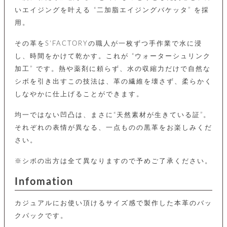
カ
バ
品
定
ー
ス
いエイジングを叶える “二加脂エイジングバケッタ” を採
イ
サ
商
チ
タ
セ
ル
用。
取
ェ
ム
ッ
引
ー
リ
オ
喫
ト
法
ン
その革をS'FACTORYの職人が一枚ずつ手作業で水に浸
ー
煙
に
ダ
ー
具
し、時間をかけて乾かす。これが “ウォーターシュリンク
メ
基
ー
タ
加工” です。熱や薬剤に頼らず、水の収縮力だけで自然な
づ
ス
時
す
ル
く
テ
シボを引き出すこの技法は、革の繊維を壊さず、柔らかく
名
べ
チ
表
ー
入
しなやかに仕上げることができます。
て
ェ
計
示
シ
れ
ー
ョ
リ
サ
個
ン
均一ではない凹凸は、まさに“天然素材が生きている証”。
カ
ナ
す
ン
ー
人
リ
べ
それぞれの表情が異なる、一点ものの黒革をお楽しみくだ
グ
ビ
ロ
情
ー
て
ス
ン
ス
報
さい。
ペ
グ
の
ポ
腕
ン
チ
タ
取
ー
時
※シボの出方は全て異なりますので予めご了承ください。
ダ
ェ
り
チ
計
ン
ー
扱
ム
Infomation
ト
ン
そ
い
ベ
ト
の
ル
パ
ッ
シ
カジュアルにお使い頂けるサイズ感で製作した本革のバッ
他
ト
プ
ョ
小
の
クパックです。
ー
ー
物
み
ネ