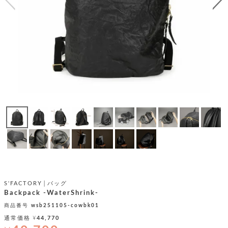
テ
S
限
I
定
ゴ
X
商
T
品
H
リ
S
S
E
A
財
N
イ
L
S
E
布
E
商
ン
品
R
バ
す
O
フ
予
べ
N
約
て
ッ
O
商
ォ
V
長
品
グ
E
財
メ
入
布
2
荷
ウ
ボ
n
短
商
デ
ー
d
S'FACTORY│バッグ
財
品
ィ
ォ
Backpack -WaterShrink-
布
バ
シ
ッ
商品番号
wsb251105-cowbk01
レ
フ
グ
ァ
通常価格
¥
44,770
ョ
ス