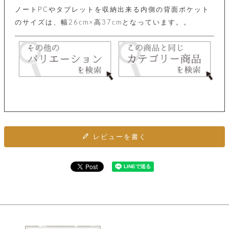
ト
ッ
チ
ノートPCやタブレットを収納出来る内側の背面ポケット
ツ
ク
ェ
のサイズは、幅26cm×高37cmとなっています。。
レ
ー
服
コ
ス
ン
ン
ネ
チ
飾
キ
ッ
ョ
ー
ク
リ
洋
コ
レ
ン
服
ン
ス
グ
チ
チ
閉
付
洋
ョ
ェ
じ
き
服
ー
る
ド
ン
シ
ロ
ュ
レビューを書く
ッ
ブ
ー
プ
レ
ズ
ハ
ス
ン
レ
帽
ド
ッ
子
ル
ト
そ
そ
の
の
他
他
服
パ