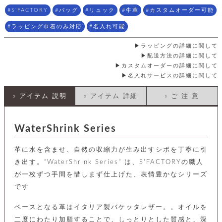
店
ホ
お
プ
ッ
ス
舗
ル
S'FACTORY
バッグ
リュック
牛革
カスタムオーダー可能
支
チ
│
バ
紹
ダ
コ
払
バ
キ
介
ラッピング巾着のみ対応
名入れ可能
ー
イ
い
ッ
ー
ッ
ン
方
グ
ホ
ラッピングの詳細に関して
ケ
ラ
法
ル
ー
ッ
ウ
に
配送方法の詳細に関して
ク
ダ
ス
エ
ピ
つ
カスタムオーダーの詳細に関して
ー
ス
ン
い
名入れサービスの詳細に関して
ル
着
ト
グ
て
名
せ
バ
刺
» アイテム 説明
» アイテム 詳細
» ご 注 意
チ
替
す
会
ッ
修
入
え
べ
員
グ
理
れ
財
て
規
ェ
│
布
そ
約
WaterShrink Series
パ
A
ベ
の
に
ー
ス
m
ル
他
つ
ケ
a
ト
革に水を含ませ、自然の収縮力が生み出すシボを丁寧に引
バ
い
ン
ー
z
単
ッ
て
き出す。“WaterShrink Series” は、S'FACTORYの職人
ス
o
品
グ
が一枚ずつ手間を惜しまず仕上げた、表情豊かなシリーズ
n
会
ア
す
ス
バ
p
社
べ
です
マ
ッ
a
概
て
ク
ホ
ク
y
要
ベースとなる革はイタリア製バケッタレザー。。オイルを
│
ル
レ
セ
モ
単
特
二度にわたり加脂することで、しっとりとした質感と、深
ザ