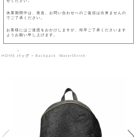
せください。
レ
休業期間中は、発送、お問い合わせへのご返信は出来ませんの
ー
でご了承ください。
ベ
お客様にはご迷惑をおかけしますが、何卒ご了承くださいます
ようお願い申し上げます。
ル
S
HOME
バッグ
Backpack -WaterShrink-
商
'
F
品
A
C
T
タ
O
R
イ
Y
T
プ
e
l
新
o
カ
商
s
品