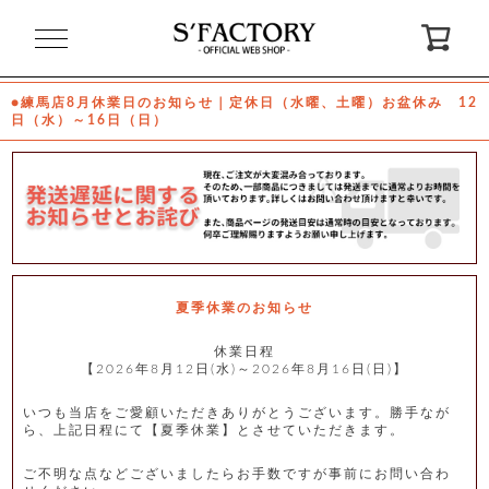
閉
じ
る
●練馬店8月休業日のお知らせ｜定休日（水曜、土曜）お盆休み 12
日（水）～16日（日）
ゲ
ス
ト
様
ロ
会
グ
員
イ
登
ン
録
夏季休業のお知らせ
休業日程
【2026年8月12日(水)～2026年8月16日(日)】
お
ガ
問
気
イ
い
に
ド
合
入
わ
いつも当店をご愛顧いただきありがとうございます。勝手なが
り
せ
ら、上記日程にて【夏季休業】とさせていただきます。
ご不明な点などございましたらお手数ですが事前にお問い合わ