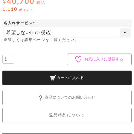
40,700
ッ
¥
シ
税込
ナ
ョ
ン
1,110
ポイント
ー
ル
ト
ウ
ダ
ご
ォ
ー
名入れサービス
ホ
利
レ
バ
特
(
用
ッ
ッ
集
必
ル
ガ
ト
須
グ
一
※詳しくは詳細ページをご覧ください。
イ
)
覧
バ
ド
ダ
ト
イ
ー
レ
カ
お
ト
お気に入りに登録する
ー
ー
ー
問
バ
ベ
ズ
い
ッ
ル
小
す
ウ
合
グ
紹
カートに入れる
べ
ォ
わ
介
て
レ
せ
物
ボ
ッ
ス
ホ
返
ト
ト
素
ベ
す
商品についてのお問い合わせ
ル
品
ン
材
べ
ダ
マ
特
バ
に
て
ル
ー
ネ
約
ッ
つ
ー
返品特約について
グ
い
キ
そ
送
ク
ト
て
ー
の
料
リ
ク
ケ
他
と
ッ
ラ
│
ー