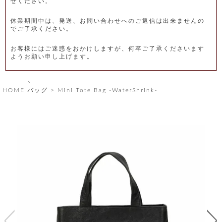
せください。
レ
休業期間中は、発送、お問い合わせへのご返信は出来ませんの
ー
でご了承ください。
ベ
お客様にはご迷惑をおかけしますが、何卒ご了承くださいます
ようお願い申し上げます。
ル
S
HOME
バッグ
Mini Tote Bag -WaterShrink-
商
'
F
品
A
C
T
タ
O
R
イ
Y
T
プ
e
l
新
o
カ
商
s
品