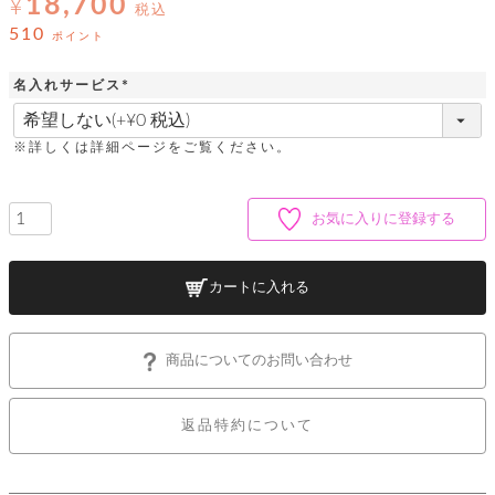
18,700
ッ
¥
シ
税込
ナ
ョ
ン
510
ポイント
ー
ル
ト
ウ
ダ
ご
ォ
ー
名入れサービス
ホ
利
レ
バ
特
(
用
ッ
ッ
集
必
ル
ガ
ト
須
グ
一
※詳しくは詳細ページをご覧ください。
イ
)
覧
バ
ド
ダ
ト
イ
ー
レ
カ
お
ト
お気に入りに登録する
ー
ー
ー
問
バ
ベ
ズ
い
ッ
ル
小
す
ウ
合
グ
紹
カートに入れる
べ
ォ
わ
介
て
レ
せ
物
ボ
ッ
ス
ホ
返
ト
ト
素
ベ
す
商品についてのお問い合わせ
ル
品
ン
材
べ
ダ
マ
特
バ
に
て
ル
ー
ネ
約
ッ
つ
ー
返品特約について
グ
い
キ
そ
送
ク
ト
て
ー
の
料
リ
ク
ケ
他
と
ッ
ラ
│
ー