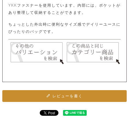
ト
ッ
チ
YKKファスナーを使用しています。内部には、ポケットが
ツ
ク
ェ
あり整理して収納することができます。
レ
ー
服
コ
ス
ン
ン
ちょっとした外出時に便利なサイズ感でデイリーユースに
ネ
チ
飾
キ
ぴったりのバッグです。
ッ
ョ
ー
ク
リ
洋
コ
レ
ン
服
ン
ス
グ
チ
チ
閉
付
洋
ョ
ェ
じ
き
服
ー
る
ド
ン
シ
ロ
ュ
ッ
ブ
ー
プ
レ
ズ
ハ
ス
ン
レ
帽
レビューを書く
ド
ッ
子
ル
ト
そ
そ
の
の
他
他
服
パ