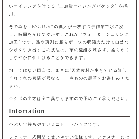
カ
バ
品
定
ー
ス
いエイジングを叶える “二加脂エイジングバケッタ” を採
イ
サ
商
チ
タ
セ
ル
用。
取
ェ
ム
ッ
引
ー
リ
オ
喫
ト
法
ン
その革をS'FACTORYの職人が一枚ずつ手作業で水に浸
ー
煙
に
ダ
ー
具
し、時間をかけて乾かす。これが “ウォーターシュリンク
メ
基
ー
タ
加工” です。熱や薬剤に頼らず、水の収縮力だけで自然な
づ
ス
時
す
ル
く
テ
シボを引き出すこの技法は、革の繊維を壊さず、柔らかく
名
べ
チ
表
ー
入
しなやかに仕上げることができます。
て
ェ
計
示
シ
れ
ー
ョ
リ
サ
個
ン
均一ではない凹凸は、まさに“天然素材が生きている証”。
カ
ナ
す
ン
ー
人
リ
べ
それぞれの表情が異なる、一点ものの黒革をお楽しみくだ
グ
ビ
ロ
情
ー
て
ス
ン
ス
報
さい。
ペ
グ
の
ポ
腕
ン
チ
タ
取
ー
時
※シボの出方は全て異なりますので予めご了承ください。
ダ
ェ
り
チ
計
ン
ー
扱
ム
Infomation
ト
ン
そ
い
ベ
ト
の
ル
パ
ッ
シ
小ぶりで持ちやすいミニトートバッグです。
他
ト
プ
ョ
小
の
ー
ー
物
み
ファスナー式開閉で使いやすい仕様です。ファスナーには
ネ