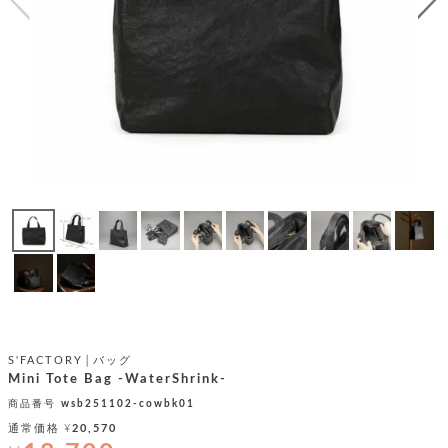
テ
S
限
I
定
ゴ
X
商
T
品
H
リ
S
S
E
A
財
N
イ
L
S
E
布
E
商
ン
品
R
バ
す
O
フ
予
べ
N
約
て
ッ
O
商
ォ
V
長
品
グ
E
財
メ
入
布
2
荷
ウ
ボ
n
短
商
デ
ー
d
S'FACTORY│バッグ
財
品
ィ
ォ
Mini Tote Bag -WaterShrink-
布
バ
シ
ッ
商品番号
wsb251102-cowbk01
レ
フ
グ
ァ
通常価格
¥
20,570
ョ
ス