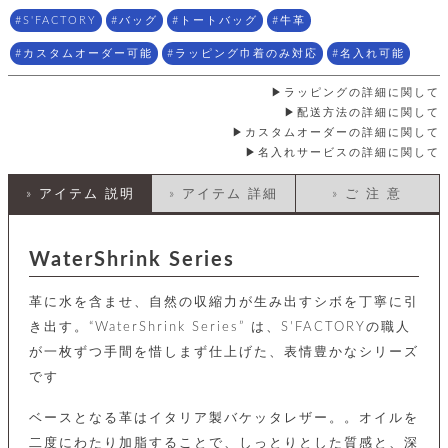
店
ホ
お
プ
ッ
ス
舗
ル
S'FACTORY
バッグ
トートバッグ
牛革
支
チ
│
バ
紹
ダ
コ
払
バ
キ
介
カスタムオーダー可能
ラッピング巾着のみ対応
名入れ可能
ー
イ
い
ッ
ー
ッ
ン
方
グ
ホ
ラッピングの詳細に関して
ケ
ラ
法
ル
ー
ッ
ウ
に
配送方法の詳細に関して
ク
ダ
ス
エ
ピ
つ
カスタムオーダーの詳細に関して
ー
ス
ン
い
名入れサービスの詳細に関して
ル
着
ト
グ
て
名
せ
バ
刺
» アイテム 説明
» アイテム 詳細
» ご 注 意
チ
替
す
会
ッ
修
入
え
べ
員
グ
理
れ
財
て
規
ェ
│
布
そ
約
WaterShrink Series
パ
A
ベ
の
に
ー
ス
m
ル
他
つ
ケ
a
ト
革に水を含ませ、自然の収縮力が生み出すシボを丁寧に引
バ
い
ン
ー
z
単
ッ
て
き出す。“WaterShrink Series” は、S'FACTORYの職人
ス
o
品
グ
が一枚ずつ手間を惜しまず仕上げた、表情豊かなシリーズ
n
会
ア
す
ス
バ
p
社
べ
です
マ
ッ
a
概
て
ク
ホ
ク
y
要
ベースとなる革はイタリア製バケッタレザー。。オイルを
│
ル
レ
セ
モ
単
特
二度にわたり加脂することで、しっとりとした質感と、深
ザ