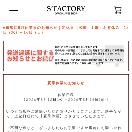
閉
じ
る
●練馬店8月休業日のお知らせ｜定休日（水曜、土曜）お盆休み 12
日（水）～16日（日）
ゲ
ス
ト
様
ロ
会
グ
員
イ
登
ン
録
夏季休業のお知らせ
休業日程
【2026年8月12日(水)～2026年8月16日(日)】
お
ガ
問
気
イ
い
に
ド
合
入
わ
いつも当店をご愛顧いただきありがとうございます。勝手なが
り
せ
ら、上記日程にて【夏季休業】とさせていただきます。
ご不明な点などございましたらお手数ですが事前にお問い合わ