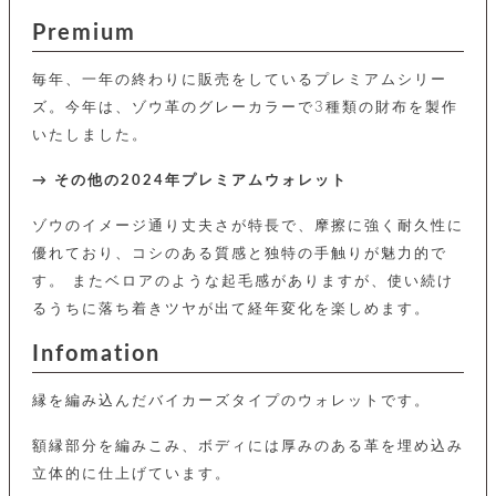
カ
バ
品
定
ー
ス
イ
Premium
サ
商
チ
タ
セ
ル
取
ェ
ム
ッ
引
ー
リ
オ
毎年、一年の終わりに販売をしているプレミアムシリー
喫
ト
法
ン
ー
煙
ズ。今年は、ゾウ革のグレーカラーで3種類の財布を製作
に
ダ
ー
具
メ
基
いたしました。
ー
タ
づ
ス
時
す
ル
く
テ
→ その他の2024年プレミアムウォレット
名
べ
チ
表
ー
入
て
ェ
計
示
シ
れ
ゾウのイメージ通り丈夫さが特長で、摩擦に強く耐久性に
ー
ョ
リ
サ
個
ン
優れており、コシのある質感と独特の手触りが魅力的で
カ
ナ
す
ン
ー
人
リ
べ
す。 またベロアのような起毛感がありますが、使い続け
グ
ビ
ロ
情
ー
て
ス
ン
ス
報
るうちに落ち着きツヤが出て経年変化を楽しめます。
ペ
グ
の
ポ
腕
ン
チ
タ
取
Infomation
ー
時
ダ
ェ
り
チ
計
ン
ー
扱
ム
ト
縁を編み込んだバイカーズタイプのウォレットです。
ン
そ
い
ベ
ト
の
ル
パ
ッ
シ
他
ト
額縁部分を編みこみ、ボディには厚みのある革を埋め込み
プ
ョ
小
の
立体的に仕上げています。
ー
ー
物
み
ネ