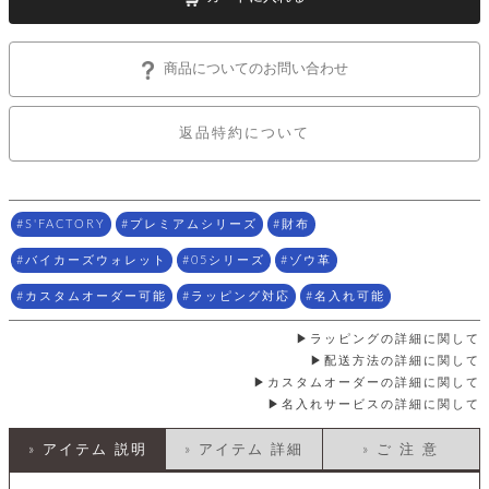
店
ホ
お
プ
ッ
ス
舗
ル
支
チ
│
バ
紹
ダ
コ
払
バ
キ
介
ー
イ
い
ッ
商品についてのお問い合わせ
ー
ッ
ン
方
グ
ホ
ケ
ラ
法
ル
ー
ッ
ウ
に
ク
返品特約について
ダ
ス
エ
ピ
つ
ー
ス
ン
い
ル
着
ト
グ
て
名
せ
バ
刺
チ
替
す
会
ッ
修
S'FACTORY
プレミアムシリーズ
財布
入
え
べ
員
グ
理
れ
財
て
規
ェ
バイカーズウォレット
05シリーズ
ゾウ革
│
布
そ
約
パ
A
ベ
の
に
カスタムオーダー可能
ラッピング対応
名入れ可能
ー
ス
m
ル
他
つ
ケ
a
ト
バ
い
ラッピングの詳細に関して
ン
ー
z
単
ッ
て
配送方法の詳細に関して
ス
o
品
グ
カスタムオーダーの詳細に関して
n
会
ア
す
ス
バ
名入れサービスの詳細に関して
p
社
べ
マ
ッ
a
概
て
ク
ホ
ク
y
要
» アイテム 説明
» アイテム 詳細
» ご 注 意
│
ル
レ
セ
モ
単
特
ザ