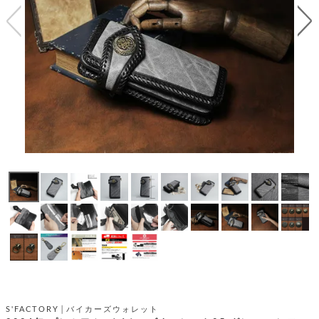
テ
S
限
I
定
ゴ
X
商
T
品
H
リ
S
S
E
A
財
N
イ
L
S
E
布
E
商
ン
品
R
バ
す
O
フ
予
べ
N
約
て
ッ
O
商
ォ
V
長
品
グ
E
財
メ
入
布
2
荷
ウ
ボ
n
短
商
デ
ー
d
財
品
ィ
ォ
布
バ
シ
ッ
レ
フ
グ
ァ
ョ
S'FACTORY│バイカーズウォレット
ス