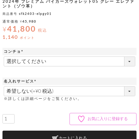
ッ
シ
2024年 プレミアム バイカーズウォレット05 グレー エレファ
ナ
ント（ゾウ革）
ョ
ン
ー
ル
ト
商品番号
sfk2403-elpgy01
ウ
ダ
通常価格
¥
45,980
ご
ォ
ー
ホ
41,800
利
レ
¥
バ
特
税込
用
ッ
ッ
集
1,140
ル
ポイント
ガ
ト
グ
一
イ
覧
バ
ド
ダ
ト
コンチョ
イ
ー
(
レ
カ
お
ト
ー
必
ー
ー
問
バ
須
ベ
ズ
い
ッ
)
ル
小
す
ウ
合
グ
紹
べ
名入れサービス
ォ
わ
介
て
レ
せ
物
ボ
(
必
ッ
ス
ホ
返
須
ト
ト
素
※詳しくは詳細ページをご覧ください。
ベ
す
ル
)
品
ン
材
べ
ダ
マ
特
バ
に
て
ル
ー
ネ
約
ッ
つ
お気に入りに登録する
ー
グ
い
キ
そ
送
ク
ト
て
ー
の
料
リ
ク
ケ
他
と
ッ
ラ
│
カートに入れる
ー