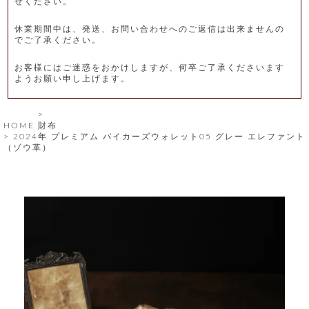
せください。
レ
休業期間中は、発送、お問い合わせへのご返信は出来ませんの
ー
でご了承ください。
ベ
お客様にはご迷惑をおかけしますが、何卒ご了承くださいます
ようお願い申し上げます。
ル
S
HOME
財布
商
'
2024年 プレミアム バイカーズウォレット05 グレー エレファント
F
（ゾウ革）
品
A
C
T
タ
O
R
イ
Y
T
プ
e
l
新
o
カ
商
s
品