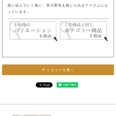
ト
ッ
チ
使い込んでいく毎に、革の変化を感じられるアイテムにな
ツ
ク
ェ
っています。
レ
ー
服
コ
ス
ン
ン
ネ
チ
飾
キ
ッ
ョ
ー
ク
リ
洋
コ
レ
ン
服
ン
ス
グ
チ
チ
閉
付
洋
ョ
ェ
じ
き
服
ー
る
ド
ン
シ
ロ
ュ
レビューを書く
ッ
ブ
ー
プ
レ
ズ
ハ
ス
ン
レ
帽
ド
ッ
子
ル
ト
そ
そ
の
の
他
他
服
パ