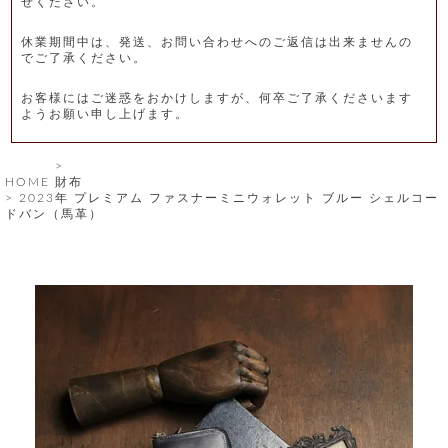
せください。
レ
休業期間中は、発送、お問い合わせへのご返信は出来ませんの
ー
でご了承ください。
ベ
お客様にはご迷惑をおかけしますが、何卒ご了承くださいます
ようお願い申し上げます。
ル
S
HOME
財布
商
'
2023年 プレミアム ファスナーミニウォレット ブルー シェルコー
F
ドバン（馬革）
品
A
C
T
タ
O
R
イ
Y
T
プ
e
l
新
o
カ
商
s
品