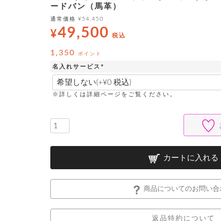
ードバン（馬革）
通常価格
¥
54,450
49,500
¥
税込
1,350
ポイント
名入れサービス
(
必
須
※詳しくは詳細ページをご覧ください。
)
カートに入れる
商品についてのお問い合
返品特約について