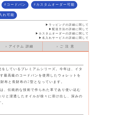
コードバン
カスタムオーダー可能
入れ可能
ラッピングの詳細に関して
配送方法の詳細に関して
カスタムオーダーの詳細に関して
名入れサービスの詳細に関して
» アイテム 詳細
» ご 注 意
売をしているプレミアムシリーズ。今年は、イタ
造す最高級のコードバンを使用したウォレットを
短財布と長財布の2型となっています。
ンは、伝統的な技術で作られた革であり使い込む
ぷりと浸透したオイルが徐々に溶け出し、深みの
す。