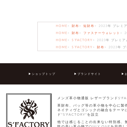
HOME
財布
短財布
2023年 プレ
HOME
財布
ファスナーウォレット
HOME
S’FACTORY
2023年 プレミ
HOME
S’FACTORY
財布
2023年
ショップトップ
ブランドサイト
メンズ革小物通販 レザーブランドS'FA
革財布、バッグ等の革小物を中心に製
ネイティヴとゴシックの融合をテーマに
ド"S'FACTORY"を設立
他では感じることの出来ない特別感、
性の高い革小物でONLY ONEを目