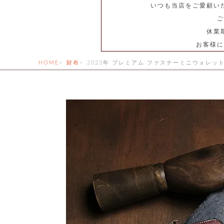
いつも当店をご愛顧い
ご
休業
お客様に
HOME
財布
2023年 プレミアム ファスナーミニウォレッ