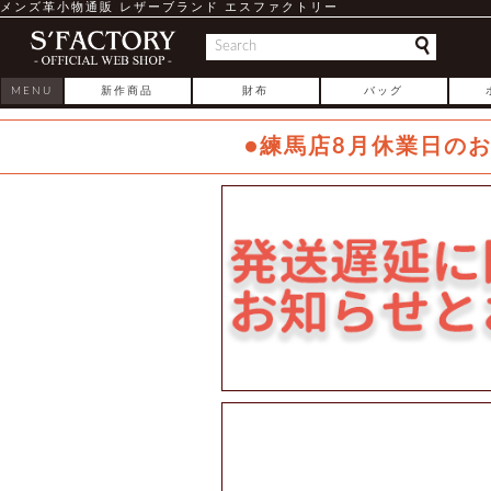
メンズ革小物通販 レザーブランド エスファクトリー
MENU
新作商品
財布
バッグ
●練馬店8月休業日の