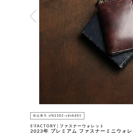
商品番号
sfk2302-cdvbd01
S'FACTORY│ファスナーウォレット
2023年 プレミアム ファスナーミニウォ