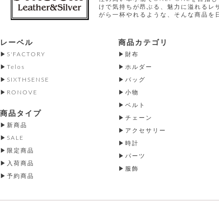
けで気持ちが昂ぶる、魅力に溢れるレ
がら一杯やれるような、そんな商品を
レーベル
商品カテゴリ
S'FACTORY
財布
Telos
ホルダー
SIXTHSENSE
バッグ
RONOVE
小物
ベルト
商品タイプ
チェーン
新商品
アクセサリー
SALE
時計
限定商品
パーツ
入荷商品
服飾
予約商品