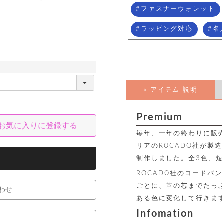
ファスナーウォレット
ラッピング対応
名
» アイテム 説明
Premium
お気に入りに登録する
毎年、一年の終わりに販
リアのROCADO社が製
制作しました。全3色、
ROCADO社のコードバ
ごとに、革の芯までたっ
わせ
ある色に変化して行きま
Infomation