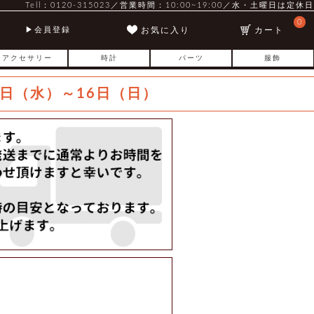
Tell：0120-315023／営業時間：10:00~19:00／水・土曜日は定休日
0
お気に入り
カート
会員登録
アクセサリー
時計
パーツ
服飾
日（水）～16日（日）