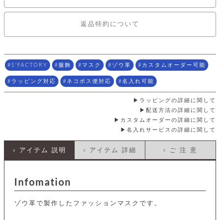
店
ホ
お
プ
ッ
ス
舗
ル
支
チ
│
バ
紹
ダ
コ
払
バ
返品特約について
キ
介
ー
イ
い
ッ
ー
ッ
ン
方
グ
ホ
ケ
ラ
法
ル
ー
ッ
ウ
に
ク
ダ
ス
エ
ピ
つ
S'FACTORY
服飾
マスク
ゾウ革
カスタムオーダー可能
ー
ス
ン
い
ル
着
ト
グ
ラッピング対応
ネコポス便対応
名入れ可能
て
名
せ
バ
刺
チ
替
す
会
ッ
ラッピングの詳細に関して
修
入
え
べ
員
グ
理
配送方法の詳細に関して
れ
財
て
規
ェ
│
カスタムオーダーの詳細に関して
布
そ
約
パ
A
ベ
名入れサービスの詳細に関して
の
に
ー
ス
m
ル
他
つ
ケ
a
ト
バ
» アイテム 説明
» アイテム 詳細
» ご 注 意
い
ン
ー
z
単
ッ
て
ス
o
品
グ
n
会
ア
す
ス
バ
Infomation
p
社
べ
マ
ッ
a
概
て
ク
ホ
ク
y
要
ゾウ革で製作したファッションマスクです。
│
ル
レ
セ
モ
単
特
ザ