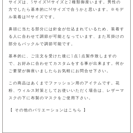
カ
サイズは、SサイズMサイズと2種類御座います。男性の
バ
品
定
ー
ス
イ
サ
商
チ
方でしたら基本的にMサイズで合うかと思います。※モデ
タ
セ
ル
取
ェ
ム
ル装着はMサイズです。
ッ
引
ー
リ
オ
喫
ト
法
ン
ー
煙
鼻頭に当たる部分には針金が仕込まれているため、装着す
に
ダ
ー
具
メ
基
る人に合わせて調節が可能となっています、また耳掛けの
ー
タ
づ
ス
部分もバックルで調節可能です。
時
す
ル
く
テ
名
べ
チ
表
ー
入
て
ェ
基本的に、ご注文を受けた後に1点1点製作致しますの
計
示
シ
れ
ー
ョ
で、お好みに合わせてカスタムをする事が出来ます。何か
リ
サ
個
ン
カ
ナ
す
ン
ー
ご要望が御座いましたらお気軽にお問合せ下さい。
人
リ
べ
グ
ビ
ロ
情
ー
て
ス
ン
ス
報
この商品はあくまでファッション用のアイテムです。花
ペ
グ
の
ポ
腕
ン
粉、ウィルス対策としてお使いいただく場合は、レザーマ
チ
タ
取
ー
時
ダ
ェ
スクの下に布製のマスクをご使用下さい。
り
チ
計
ン
ー
扱
ム
ト
ン
そ
い
ベ
【 その他のバリエーションはこちら 】
ト
の
ル
パ
ッ
シ
他
ト
プ
ョ
小
の
ー
ー
物
み
ネ