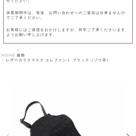
せください。
レ
休業期間中は、発送、お問い合わせへのご返信は出来ませんの
ー
でご了承ください。
ベ
お客様にはご迷惑をおかけしますが、何卒ご了承くださいます
ようお願い申し上げます。
ル
S
HOME
服飾
商
'
レザーカラスマスク エレファント ブラック（ゾウ革）
F
品
A
C
T
タ
O
R
イ
Y
T
プ
e
l
新
o
カ
商
s
品