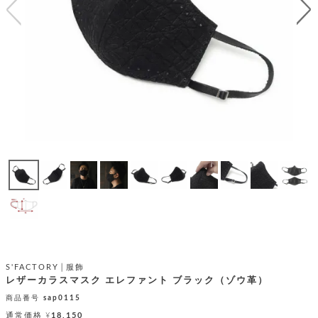
テ
S
限
I
定
ゴ
X
商
T
品
H
リ
S
S
E
A
財
N
イ
L
S
E
布
E
商
ン
品
R
バ
す
O
フ
予
べ
N
約
て
ッ
O
商
ォ
V
長
品
グ
E
財
メ
入
布
2
荷
ウ
ボ
n
短
商
デ
ー
d
財
品
ィ
ォ
S'FACTORY│服飾
布
バ
シ
レザーカラスマスク エレファント ブラック（ゾウ革）
ッ
レ
フ
グ
商品番号
sap0115
ァ
ョ
通常価格
¥
18,150
ス