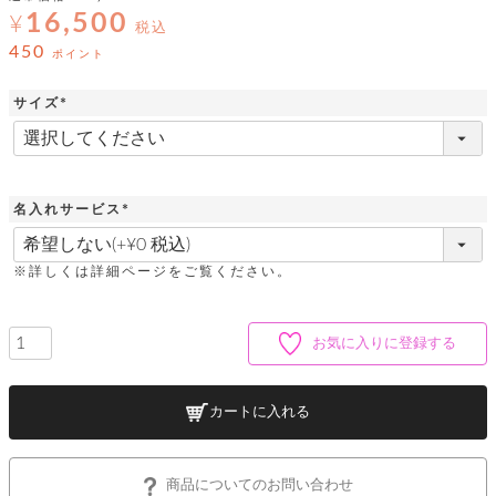
ッ
シ
16,500
ナ
¥
ョ
税込
ン
ー
ル
ト
450
ポイント
ウ
ダ
ご
ォ
ー
ホ
利
レ
サイズ
バ
特
用
ッ
ッ
集
(
ル
ガ
ト
必
グ
一
イ
須
覧
バ
ド
ダ
ト
)
イ
ー
レ
名入れサービス
カ
お
ト
ー
ー
(
ー
問
バ
ベ
必
ズ
い
ッ
須
ル
小
す
※詳しくは詳細ページをご覧ください。
ウ
合
グ
)
紹
べ
ォ
わ
介
て
レ
せ
物
ボ
ッ
ス
お気に入りに登録する
ホ
返
ト
ト
素
ベ
す
ル
品
ン
材
べ
ダ
マ
特
バ
に
て
ル
ー
ネ
約
ッ
つ
カートに入れる
ー
グ
い
キ
そ
送
ク
ト
て
ー
の
料
リ
ク
ケ
他
と
商品についてのお問い合わせ
ッ
ラ
│
ー