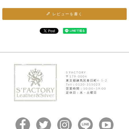
ト
ッ
チ
ツ
ク
ェ
レ
レビューを書く
ー
服
コ
ス
ン
ン
ネ
チ
飾
キ
ッ
ョ
ー
ク
リ
洋
コ
レ
ン
服
ン
ス
グ
チ
チ
閉
付
洋
ョ
ェ
じ
き
服
ー
る
ド
ン
シ
S'FACTORY
ロ
ュ
〒179-0004
ッ
ブ
ー
東京都練馬区春日町4-1-2
プ
レ
Tell：0120-315023
ズ
ハ
ス
営業時間：10:00~19:00
定休日：水・土曜日
ン
レ
帽
ド
ッ
子
ル
ト
そ
そ
の
の
他
他
服
パ