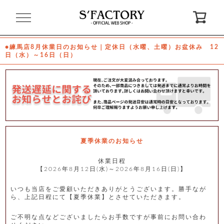
閉
じ
る
●練馬店8月休業日のお知らせ｜定休日（水曜、土曜）お盆休み 12
日（水）～16日（日）
ゲ
ス
ト
様
ロ
会
グ
員
イ
登
ン
録
夏季休業のお知らせ
休業日程
【2026年8月12日(水)～2026年8月16日(日)】
お
ガ
問
気
イ
い
に
ド
合
入
わ
いつも当店をご愛顧いただきありがとうございます。勝手なが
り
せ
ら、上記日程にて【夏季休業】とさせていただきます。
ご不明な点などございましたらお手数ですが事前にお問い合わ